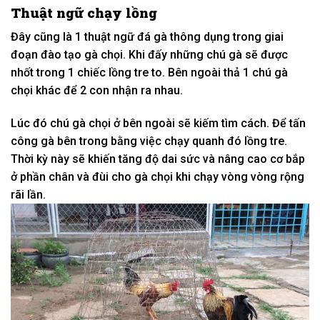
Thuật ngữ chạy lồng
Đây cũng là
1
thuật ngữ đá gà thông dụng trong
giai
đoạn
đào tạo
gà chọi. K
hi
đấy
những
chú gà sẽ được
nhốt trong
1
chiếc
lồng tre
to
. Bên ngoài thả
1
chú gà
chọi khác để
2
con
nhận ra
nhau.
Lúc
đó
chú gà chọi ở bên ngoài sẽ
kiếm tìm
cách. Để
tấn
công
gà bên trong bằng việc chạy
quanh đó
lồng tre.
T
hời kỳ
này sẽ
khiến
tăng
độ
dai sức
và
nâng cao
cơ bắp
ở phần chân và đùi cho gà chọi
khi
chạy vòng vòng
rộng
rãi
lần.