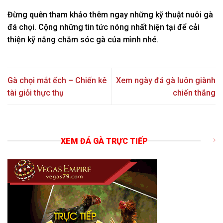
Đừng quên tham khảo thêm ngay
những
kỹ thuật
nuôi gà
đá chọi. C
ộng
những
tin tức
nóng
nhất
hiện tại
để cải
thiện kỹ năng
chăm sóc
gà của mình nhé.
Gà chọi mắt ếch – Chiến kê
Xem ngày đá gà luôn giành
tài giỏi thực thụ
chiến thắng
XEM ĐÁ GÀ TRỰC TIẾP