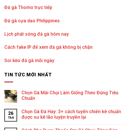
Đá gà Thomo trực tiếp
Đá gà cựa dao Philippines
Lịch phát sóng đá gà hôm nay
Cách fake IP để xem đá gà không bị chặn
Soi kèo đá gà mỗi ngày
TIN TỨC MỚI NHẤT
Chọn Gà Mái Chọi Làm Giống Theo Đúng Tiêu
Chuẩn
Chọn Gà Đá Hay: 3+ cách tuyển chiến kê chuẩn
26
được sư kê lão luyện truyền lại
Th6