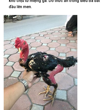
khó chịu
từ
miệng
gà. Do thức ăn trong diều đã
bắt
đầu
lên men.