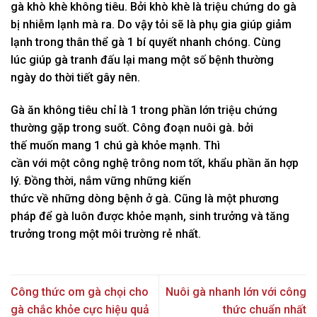
gà khò khè
không
tiêu. Bởi khò khè là triệu chứng do gà
bị nhiễm lạnh mà ra. D
o vậy
tỏi sẽ là phụ gia giúp giảm
lạnh trong
thân thể
gà
1
bí quyết
nhanh chóng
. C
ùng
lúc
giúp gà
tranh đấu
lại
mang
một
số bệnh
thường
ngày
do thời tiết gây nên.
Gà ăn
không
tiêu chỉ là
1
trong
phần lớn
triệu chứng
thường gặp trong suốt. C
ông đoạn
nuôi gà.
bởi
thế
muốn
mang
1
chú gà khỏe mạnh. Thì
cần
với
một
công nghệ
trông nom
tốt
, khẩu phần ăn hợp
lý. Đ
ồng thời
, nắm vững
những
kiến
thức
về
những
dòng
bệnh ở gà. Cũng là
một
phương
pháp
để gà luôn được khỏe mạnh, sinh trưởng và
tăng
trưởng
trong
một
môi trường
rẻ
nhất.
Công thức om gà chọi cho
Nuôi gà nhanh lớn với công
gà chắc khỏe cực hiệu quả
thức chuẩn nhất