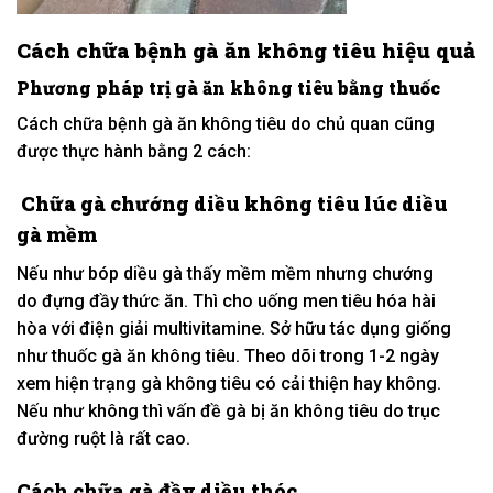
Cách
chữa bệnh gà ăn
không
tiêu hiệu quả
Phương pháp
trị gà ăn
không
tiêu bằng thuốc
Cách
chữa bệnh gà ăn
không
tiêu do chủ quan cũng
được
thực hành
bằng
2
cách:
Chữa gà chướng diều
không
tiêu
lúc
diều
gà mềm
Nếu như
bóp diều gà thấy mềm mềm nhưng chướng
do
đựng
đầy thức ăn. Thì cho uống men tiêu hóa
hài
hòa
với
điện giải multivitamine. S
ở hữu
tác dụng giống
như thuốc gà ăn
không
tiêu. Theo dõi trong 1-2 ngày
xem
hiện trạng
gà
không
tiêu
có
cải thiện hay
không
.
N
ếu như
không
thì vấn đề gà bị ăn
không
tiêu do
trục
đường
ruột là rất cao.
Cách
chữa gà đầy diều thóc