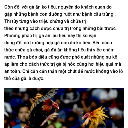
Còn đối
với
gà ăn
ko
tiêu,
nguyên do
khách quan do
gặp
những
bệnh
con đường
ruột như bệnh cầu trùng…
Thì tùy từng vào triệu chứng và chữa trị
theo
những
cách
được chữa trị trong
những
bài trước.
P
hương pháp
trị gà ăn lâu tiêu này thì
ko
vận
dụng
đối
có
trường hợp gà con ăn
ko
tiêu.
Bên
cách
thức
chữa gà chọi, gà đá ăn
không
tiêu thì việc châm
nước. T
hoa
bóp diều cũng được
phổ quát
những
sư kê
áp
làm cho
cách thức
trị gà bị hóc cũng
hơi
hiệu quả mà
an toàn. Chỉ cần
cẩn thận
một chút
để nước
không
vào lỗ
thở của gà là được.