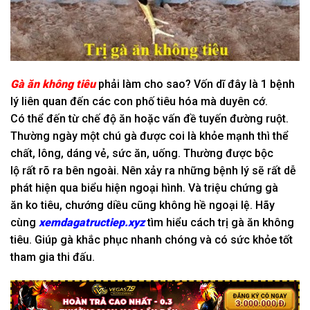
Gà ăn
không
tiêu
phải
làm cho
sao? Vốn dĩ đây là
1
bệnh
lý
liên quan
đến
các con phố
tiêu hóa mà
duyên cớ.
C
ó
thể
đến
từ
chế độ ăn hoặc vấn đề
tuyến đường
ruột.
T
hường ngày
một
chú gà được coi là khỏe mạnh thì thể
chất, lông, dáng vẻ, sức ăn, uống. Thường được
bộc
lộ
rất rõ ra bên ngoài. Nên xảy ra
những
bệnh lý sẽ rất dễ
phát hiện qua
biểu hiện
ngoại hình
. Và triệu chứng gà
ăn
ko
tiêu, chướng diều cũng
không hề
ngoại lệ. Hãy
cùng
xemdagatructiep.xyz
tìm hiểu cách trị gà ăn không
tiêu. Giúp gà khắc phục nhanh chóng và có sức khỏe tốt
tham gia thi đấu.