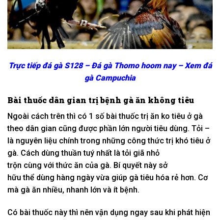
Trực tiếp đá gà S128 – Đá gà Thomo hoom nay – Xem đá
gà Campuchia
Bài thuốc dân gian trị bệnh gà ăn
không
tiêu
Ngoài
cách
trên thì
có
1
số bài thuốc trị ăn
ko
tiêu ở gà
theo dân gian cũng được
phần lớn
người
tiêu dùng
. Tỏi –
là
nguyên liệu
chính trong
những
công thức trị khó tiêu ở
gà. C
ách
dùng
thuần tuý
nhất là tỏi giã nhỏ
trộn
cùng
với
thức ăn của gà. B
í quyết
này
sở
hữu
thể
dùng
hàng ngày vừa giúp gà tiêu hóa
rẻ
hơn. C
ơ
mà
gà ăn
nhiều
, nhanh
lớn
và ít bệnh.
Có
bài thuốc này thì nên
vận dụng
ngay sau
khi
phát hiện