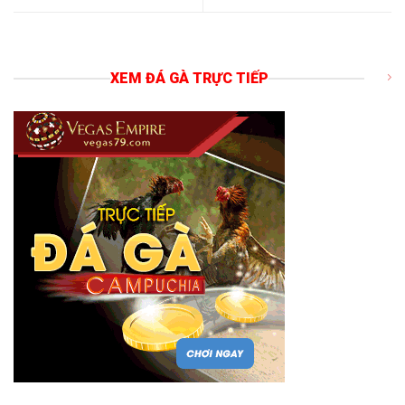
XEM ĐÁ GÀ TRỰC TIẾP