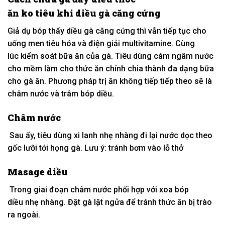
ăn
ko
tiêu
khi
diều gà căng cứng
Giả dụ
bóp thấy diều gà căng cứng thì vẫn
tiếp tục
cho
uống men tiêu hóa và điện giải multivitamine. C
ùng
lúc
kiểm soát bữa ăn của gà. T
iêu dùng
cám ngâm nước
cho mềm
làm cho
thức ăn chính chia thành
đa dạng
bữa
cho gà ăn. P
hương pháp
trị ăn
không
tiếp tiếp theo sẽ là
châm nước và
trâm
bóp diều.
Châm nước
Sau
ấy
,
tiêu dùng
xi lanh
nhẹ nhàng
đi lại
nước dọc theo
gốc lưỡi
tới
họng gà. Lưu ý:
tránh
bơm vào lỗ thở
Masage diều
Trong
giai đoạn
châm nước
phối hợp
với
xoa
bóp
diều
nhẹ nhàng
. Đặt gà lật ngửa để
tránh
thức ăn bị trào
ra ngoài.