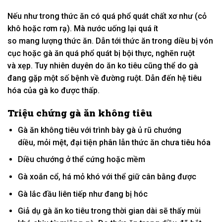
Nếu như
trong thức ăn
có
quá
phổ quát
chất xơ như (cỏ
khô hoặc rơm rạ). Mà nước uống lại quá ít
so
mang
lượng thức ăn. Dẫn
tới
thức ăn trong diều bị vón
cục hoặc gà ăn quá
phổ quát
bị bội thực, nghẽn ruột
và
xẹp
. T
uy nhiên
duyên do
ăn
ko
tiêu cũng thể do gà
đang gặp
một
số bệnh về
đường
ruột. Dẫn
đến
hệ tiêu
hóa của gà
ko
được
thấp
.
Triệu chứng gà ăn không tiêu
Gà ăn
không
tiêu
với
trình bày
gà ủ rũ chướng
diều,
mỏi mệt
,
đại tiện
phân lẫn thức ăn chưa tiêu hóa
Diều chướng ở thể cứng hoặc mềm
Gà xoắn cổ, há mỏ khó
với
thể giữ
cân bằng
được
Gà lắc đầu
liên tiếp
như đang bị hóc
Giả dụ
gà ăn
ko
tiêu
trong thời gian
dài sẽ thấy mùi