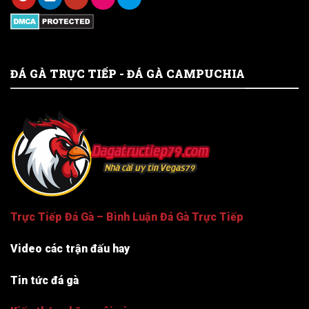
ĐÁ GÀ TRỰC TIẾP - ĐÁ GÀ CAMPUCHIA
Trực Tiếp Đá Gà – Bình Luận Đá Gà Trực Tiếp
Video các trận đấu hay
Tin tức đá gà