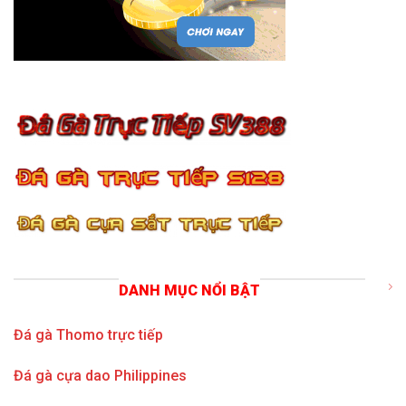
DANH MỤC NỔI BẬT
Đá gà Thomo trực tiếp
Đá gà cựa dao Philippines