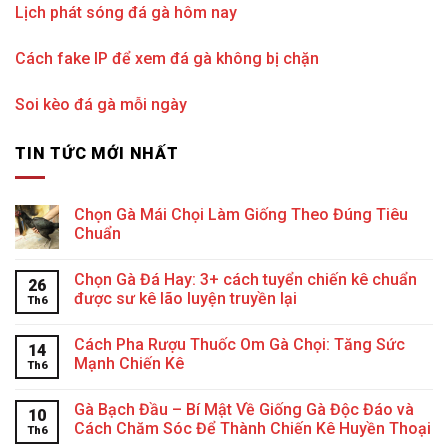
Lịch phát sóng đá gà hôm nay
Cách fake IP để xem đá gà không bị chặn
Soi kèo đá gà mỗi ngày
TIN TỨC MỚI NHẤT
Chọn Gà Mái Chọi Làm Giống Theo Đúng Tiêu
Chuẩn
Chọn Gà Đá Hay: 3+ cách tuyển chiến kê chuẩn
26
được sư kê lão luyện truyền lại
Th6
Cách Pha Rượu Thuốc Om Gà Chọi: Tăng Sức
14
Mạnh Chiến Kê
Th6
Gà Bạch Đầu – Bí Mật Về Giống Gà Độc Đáo và
10
Cách Chăm Sóc Để Thành Chiến Kê Huyền Thoại
Th6