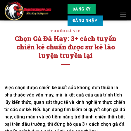
Skip
ĐĂNG KÝ
to
content
ĐĂNG NHẬP
THUỐC GÀ VIP
Chọn Gà Đá Hay: 3+ cách tuyển
chiến kê chuẩn được sư kê lão
luyện truyền lại
Việc chọn được chiến kê xuất sắc không đơn thuần là
phụ thuộc vào vận may, mà là kết quả của quá trình tích
lũy kiến thức, quan sát thực tế và kinh nghiệm thực chiến
từ các sư kê. Nếu bạn đang tìm kiếm bí quyết chọn gà đá
hay, dũng mãnh và có tiềm năng trở thành chiến thần bất
bại trên đấu trường, thì đừng bỏ qua 3+ cách chọn gà đá