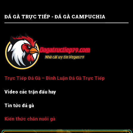
ĐÁ GÀ TRỰC TIẾP - ĐÁ GÀ CAMPUCHIA
Trực Tiếp Đá Gà – Bình Luận Đá Gà Trực Tiếp
Video các trận đấu hay
Tin tức đá gà
Kiến thức chăn nuôi gà