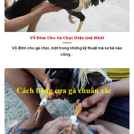
Vỗ Đờm Cho Gà Chọi Hiệu Quả Nhất
Vỗ đờm cho gà chọi, một trong những kỹ thuật mà sư kê nào
cũng...