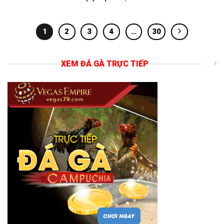
1
2
3
4
…
30
XEM ĐÁ GÀ TRỰC TIẾP