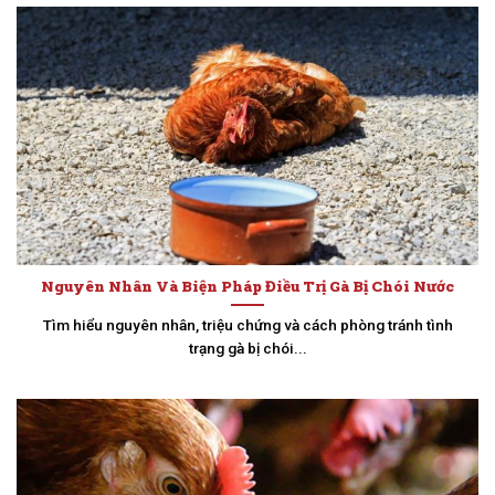
Nguyên Nhân Và Biện Pháp Điều Trị Gà Bị Chói Nước
Tìm hiểu nguyên nhân, triệu chứng và cách phòng tránh tình
trạng gà bị chói...