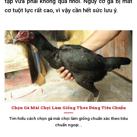
tập vừa phải không quá nhồi. Nguy cơ gà bị mất
cơ tuột lực rất cao, vì vậy cần hết sức lưu ý.
Chọn Gà Mái Chọi Làm Giống Theo Đúng Tiêu Chuẩn
Tìm hiểu cách chọn gà mái chọi làm giống chuẩn xác theo tiêu
chuẩn ngoại...