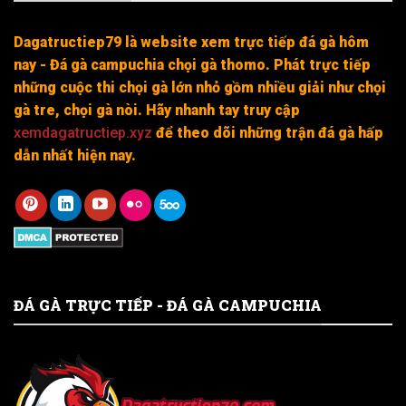
Dagatructiep79 là website xem trực tiếp đá gà hôm
nay - Đá gà campuchia chọi gà thomo. Phát trực tiếp
những cuộc thi chọi gà lớn nhỏ gồm nhiều giải như chọi
gà tre, chọi gà nòi. Hãy nhanh tay truy cập
xemdagatructiep.xyz
để theo dõi những trận đá gà hấp
dẫn nhất hiện nay.
ĐÁ GÀ TRỰC TIẾP - ĐÁ GÀ CAMPUCHIA