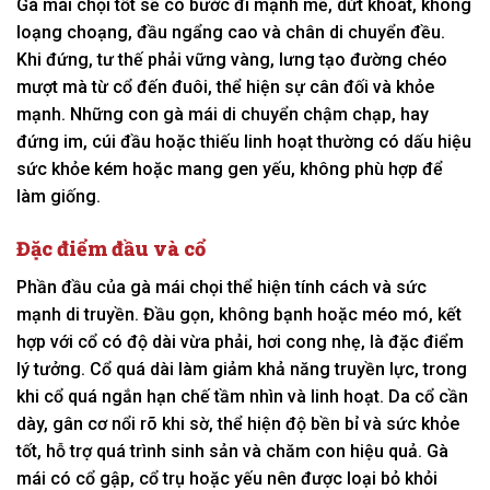
Gà mái chọi tốt sẽ có bước đi mạnh mẽ, dứt khoát, không
loạng choạng, đầu ngẩng cao và chân di chuyển đều.
Khi đứng, tư thế phải vững vàng, lưng tạo đường chéo
mượt mà từ cổ đến đuôi, thể hiện sự cân đối và khỏe
mạnh. Những con gà mái di chuyển chậm chạp, hay
đứng im, cúi đầu hoặc thiếu linh hoạt thường có dấu hiệu
sức khỏe kém hoặc mang gen yếu, không phù hợp để
làm giống.
Đặc điểm đầu và cổ
Phần đầu của gà mái chọi thể hiện tính cách và sức
mạnh di truyền. Đầu gọn, không bạnh hoặc méo mó, kết
hợp với cổ có độ dài vừa phải, hơi cong nhẹ, là đặc điểm
lý tưởng. Cổ quá dài làm giảm khả năng truyền lực, trong
khi cổ quá ngắn hạn chế tầm nhìn và linh hoạt. Da cổ cần
dày, gân cơ nổi rõ khi sờ, thể hiện độ bền bỉ và sức khỏe
tốt, hỗ trợ quá trình sinh sản và chăm con hiệu quả. Gà
mái có cổ gập, cổ trụ hoặc yếu nên được loại bỏ khỏi