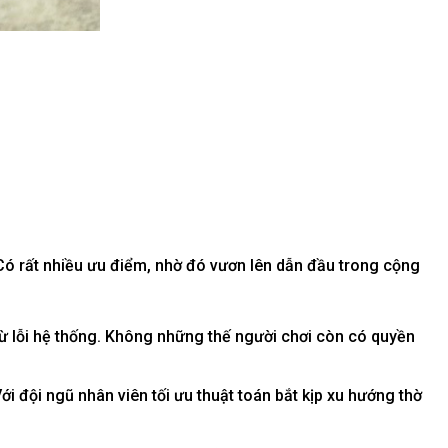
ó rất nhiều ưu điểm, nhờ đó vươn lên dẫn đầu trong cộng
 từ lỗi hệ thống. Không những thế người chơi còn có quyền
i đội ngũ nhân viên tối ưu thuật toán bắt kịp xu hướng thờ