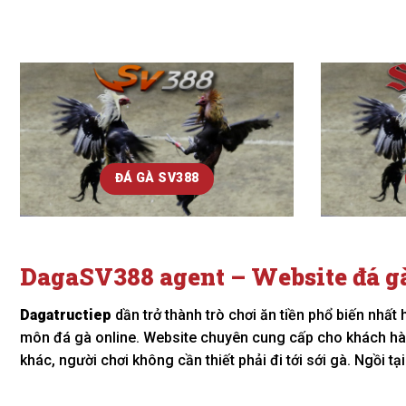
ĐÁ GÀ SV388
DagaSV388 agent – Website đá g
Dagatructiep
dần trở thành trò chơi ăn tiền phổ biến nhất
môn đá gà online. Website chuyên cung cấp cho khách hàn
khác, người chơi không cần thiết phải đi tới sới gà. Ngồi 