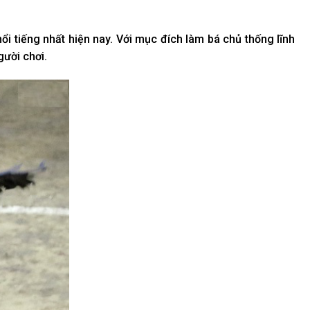
nổi tiếng nhất hiện nay. Với mục đích làm bá chủ thống lĩnh
ười chơi.