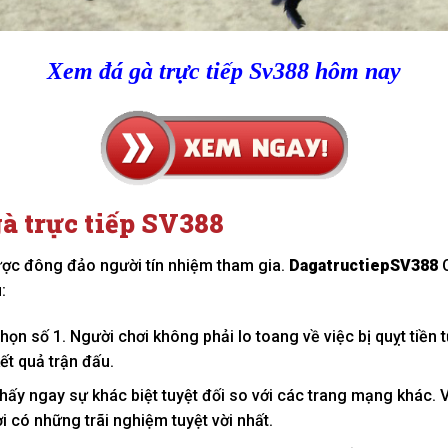
Xem đá gà trực tiếp Sv388 hôm nay
à trực tiếp SV388
ược đông đảo người tín nhiệm tham gia.
DagatructiepSV388
C
:
chọn số 1. Người chơi không phải lo toang về việc bị quỵt tiền
ết quả trận đấu.
hấy ngay sự khác biệt tuyệt đối so với các trang mạng khác. Vớ
ơi có những trãi nghiệm tuyệt vời nhất.