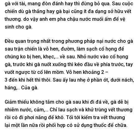
gà
với
tài,
mang
đòn đánh hay thì đừng bỏ qua. Sau
cuộc
chiến
dù gà thắng hay gà bại cũng ít
đa dạng
sở hữu
vết
thương.
do vậy
anh em pha chậu nước muối ấm để vệ
sinh cho gà.
Đều
quan trọng
nhất trong
phương pháp
nại
nước cho gà
sau
trận chiến
là vỗ hen, đườm,
làm
sạch cổ họng để
chúng
ko
bị hen, khẹc,… về sau. Nhỏ nước vào cổ họng
gà, trước
khi
gà nuốt xuống thì kéo đầu về phía trước, tay
vuốt ngược
từ
cổ lên
mồm
. Vỗ hen khoảng
2
–
3
đến
khi
hết thì thôi. Sau
ấy
lau nhẹ ở phần ót, dưới nách,
háng,.. Của gà.
Giảm thiểu
không
tắm cho gà sau
khi
đi đá về, gà dễ bị
nhiễm nước, cảm,… Chỉ lau sạch và
khử trùng
vết thương
rồi
có
đi phơi nắng để khô. Tối
tới
kiểm tra
vết thương
lại
một
lần nữa rồi
phối hợp
có
sử dụng
thuốc để chữa.