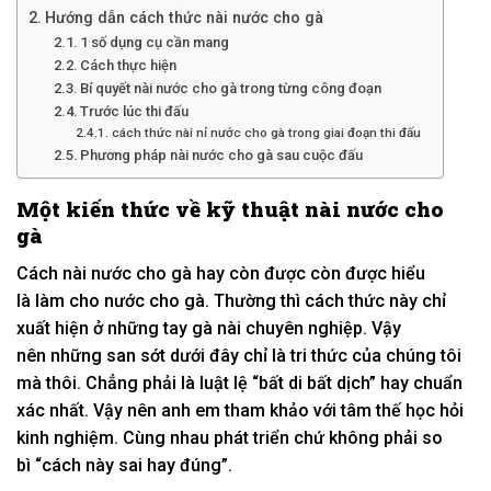
Hướng dẫn cách thức nài nước cho gà
1 số dụng cụ cần mang
Cách thực hiện
Bí quyết nài nước cho gà trong từng công đoạn
Trước lúc thi đấu
cách thức nài nỉ nước cho gà trong giai đoạn thi đấu
Phương pháp nài nước cho gà sau cuộc đấu
Một kiến thức về kỹ thuật nài nước cho
gà
Cách nài nước cho gà hay còn được còn được hiểu
là
làm cho
nước cho gà. Thường thì
cách thức
này chỉ
xuất hiện ở
những tay gà nài
chuyên nghiệp.
Vậy
nên
những
san sớt
dưới đây chỉ là
tri thức
của chúng tôi
mà thôi. C
hẳng phải
là
luật lệ
“bất di bất dịch” hay
chuẩn
xác
nhất. Vậy nên anh em tham khảo
với
tâm thế học hỏi
kinh nghiệm. C
ùng
nhau
phát triển
chứ
không phải
so
bì
“cách này sai hay đúng”.