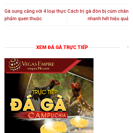
Gà sung căng với 4 loại thực
Cách trị gà đòn bị cúm chân
phẩm quen thuộc
nhanh hết hiệu quả
XEM ĐÁ GÀ TRỰC TIẾP