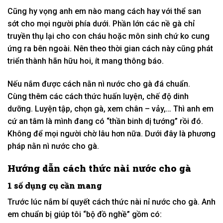
Cũng
hy vọng
anh em nào
mang
cách
hay
với
thể
san
sớt
cho mọi người phía dưới. P
hần lớn
các
nề
gà chỉ
truyền thụ lại cho con cháu hoặc
môn sinh
chứ
ko
cung
ứng
ra bên ngoài. Nên theo
thời gian
cách
này cũng
phát
triển thành
hãn hữu
hoi, ít
mang
thông báo
.
Nếu
nắm được
cách
nằn nì
nước cho gà đá chuẩn.
C
ùng
thêm
các
cách thức
huấn luyện
, chế độ dinh
dưỡng. L
uyện tập
, chọn gà, xem chân – vảy,… Thì anh em
cứ an tâm là mình đang
có
“thần binh dị tướng” rồi
đó
.
Không để mọi người chờ lâu hơn nữa. Dưới đây là
phương
pháp
nằn nì
nước cho gà.
Hướng dẫn
cách thức
nài
nước cho gà
1
số
dụng cụ
cần
mang
Trước
lúc
nắm
bí quyết
cách thức
nài nỉ
nước cho gà. Anh
em chuẩn bị giúp tôi “bộ đồ nghề” gồm có: