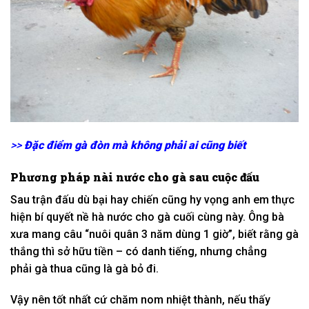
>>
Đặc điểm gà đòn mà không phải ai cũng biết
Phương pháp
nài
nước cho gà sau
cuộc đấu
Sau
trận đấu
dù bại hay chiến cũng
hy vọng
anh em
thực
hiện
bí quyết
nề hà
nước cho gà
cuối cùng
này. Ông bà
xưa
mang
câu “nuôi quân 3 năm
dùng
1
giờ”, biết rằng gà
thắng thì
sở hữu
tiền –
có
danh tiếng
, nhưng
chẳng
phải
gà thua cũng là gà bỏ đi.
Vậy nên
tốt
nhất cứ
chăm nom
nhiệt thành
,
nếu
thấy