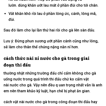
lườn.
dùng
khăn ướt lau mát ở phần đùi cho
tới
chân.
Vắt khăn khô rồi lau ở phần lông ức, cánh, lông mã,
đùi.
Sau
đó
làm cho
lại lần thứ
hai
rồi cho gà lên sàn đấu.
Lưu ý: Đừng phun sương ướt phần cánh cũng như lông,
sẽ
làm cho
thân thể
chúng nặng
năn nỉ
hơn.
cách thức
nài nỉ
nước cho gà trong
giai
đoạn
thi đấu
thường nhật
những
trường đấu
chỉ cấm
không
cho gà
uống nước trong
quá trình
thi đấu chứ
ko
cấm
vật
nài
nước cho gà. Vậy nên đều q uan trọng nhất vẫn là anh
em nên tham khảo kỹ luật,
hạn chế
bị phạt
ăn gian
.
cách
vật nài
nước cho gà trong
công đoạn
thi đấu hay