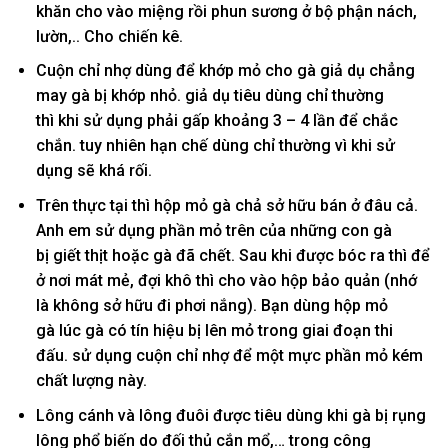
khăn cho vào
miệng
rồi phun sương ở
bộ phận
nách,
lườn,.. Cho chiến kê.
Cuộn chỉ nhợ
dùng
để khớp mỏ cho gà
giả dụ
chẳng
may gà bị khớp nhỏ.
giả dụ
tiêu dùng
chỉ thường
thì
khi
sử dụng
phải gấp khoảng 3 – 4 lần để
chắc
chắn
.
tuy nhiên
hạn chế
dùng
chỉ thường vì
khi
sử
dụng
sẽ
khá
rối.
Trên
thực tại
thì hộp mỏ gà chả
sở hữu
bán ở đâu cả.
Anh em
sử dụng
phần mỏ trên của
những
con gà
bị
giết thịt
hoặc gà đã chết. Sau
khi
được bóc ra thì để
ở nơi mát mẻ, đợi khô thì cho vào hộp bảo quản (nhớ
là
không
sở hữu
đi phơi nắng). Bạn
dùng
hộp mỏ
gà
lúc
gà
có
tín hiệu
bị lên mỏ trong
giai đoạn
thi
đấu.
sử dụng
cuộn chỉ nhợ để
một mực
phần mỏ
kém
chất lượng
này.
Lông cánh và lông đuôi được
tiêu dùng
khi
gà bị rụng
lông
phổ biến
do đối thủ cắn mổ,… trong
công