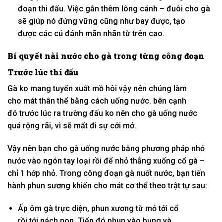
đoạn
thi đấu. Việc gắn thêm lông cánh – đuôi cho gà
sẽ giúp nó đứng vững cũng như bay được, tạo
được
các
cú đánh mãn nhãn
từ
trên cao.
Bí quyết
nài
nước cho gà trong từng
công đoạn
Trước
lúc
thi đấu
Gà
ko
mang
tuyến xuất mồ hôi vậy nên chúng
làm
cho
mát
thân thể
bằng
cách
uống nước.
bên cạnh
đó
trước
lúc
ra
trường đấu
ko
nên cho gà uống nước
quá
rộng rãi
, vì sẽ mất đi sự
cởi mở
.
Vậy nên bạn cho gà uống nước bằng
phương pháp
nhỏ
nước vào ngón tay
loại
rồi để nhỏ thẳng xuống cổ gà –
chỉ
1
hớp nhỏ. Trong
công đoạn
gà nuốt nước, bạn tiến
hành phun sương
khiến cho
mát
cơ thể
theo
trật tự
sau:
Ấp ôm
gà trực diện, phun xương
từ
mỏ
tới
cổ
rồi
tới
nách non. Tiếp
đó
phun vào bụng và