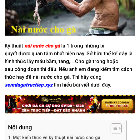
Kỹ thuật
nài nước cho gà
là
1
trong
những
bí
quyết
được
quan tâm
nhất
hiện nay
. S
ở hữu
thể
kể
đây là
hình thức lấy máu bầm, tang,… Cho gà trong hoặc
sau
công đoạn
thi đấu. N
ếu
anh em đang
kiếm tìm
cách
thức
hay để nài nước cho gà. Thì hãy cùng
xemdagatructiep.xyz
tìm hiểu bài viết dưới đây.
Nội dung
Một kiến thức về kỹ thuật nài nước cho gà