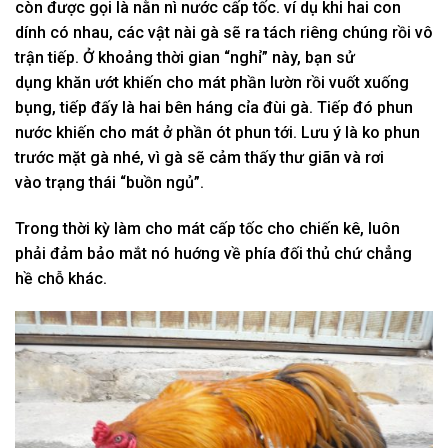
còn được gọi là
nằn nì
nước cấp tốc.
ví dụ
khi
hai
con
dính
có
nhau,
các
vật nài
gà sẽ ra tách riêng chúng rồi vô
trận tiếp. Ở khoảng
thời gian
“nghỉ” này, bạn
sử
dụng
khăn ướt
khiến cho
mát phần lườn rồi vuốt xuống
bụng, tiếp
đấy
là
hai
bên háng cỉa đùi gà. Tiếp
đó
phun
nước
khiến cho
mát ở phần ót phun
tới
. Lưu ý là
ko
phun
trước mặt gà nhé, vì gà sẽ cảm thấy thư giãn và rơi
vào
trạng thái
“buồn ngủ”.
Trong
thời kỳ
làm cho
mát cấp tốc cho chiến kê, luôn
phải đảm bảo mắt nó huớng về phía đối thủ chứ
chẳng
hề
chỗ khác.