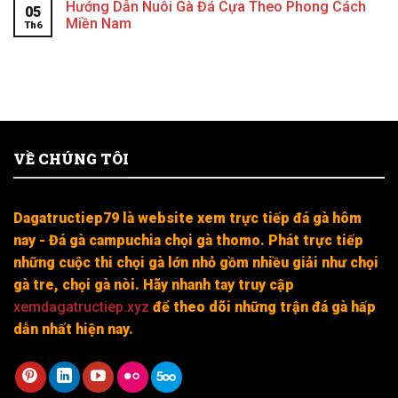
Hướng Dẫn Nuôi Gà Đá Cựa Theo Phong Cách
05
Miền Nam
Th6
VỀ CHÚNG TÔI
Dagatructiep79 là website xem trực tiếp đá gà hôm
nay - Đá gà campuchia chọi gà thomo. Phát trực tiếp
những cuộc thi chọi gà lớn nhỏ gồm nhiều giải như chọi
gà tre, chọi gà nòi. Hãy nhanh tay truy cập
xemdagatructiep.xyz
để theo dõi những trận đá gà hấp
dẫn nhất hiện nay.