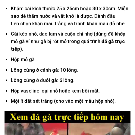
Khăn:
cái
kích thước 25 x 25cm hoặc 30 x 30cm. M
iễn
sao
dễ thấm nước và vắt khô là được. D
ành đầu
tiên
chọn khăn màu trắng và
tránh
khăn màu đỏ nhé.
Cái
kéo nhỏ, dao lam và cuộn chỉ nhợ (dùng để khớp
mỏ gà
ví như
gà bị rớt mỏ trong
quá trình
đá gà trực
tiếp
).
Hộp mỏ gà
Lông cứng ở cánh gà: 10 lông.
Lông cứng ở đuôi gà: 6 lông.
Hộp vaseline
loại
nhỏ hoặc kem bôi mắt.
Một
ít đất sét trắng (cho vào
một
mẫu
hộp nhỏ).