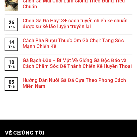
Chọn Gà Mái Chọi Làm Giống Theo Đúng Tiêu
Chuẩn
Chọn Gà Đá Hay: 3+ cách tuyển chiến kê chuẩn
26
được sư kê lão luyện truyền lại
Th6
Cách Pha Rượu Thuốc Om Gà Chọi: Tăng Sức
14
Mạnh Chiến Kê
Th6
Gà Bạch Đầu – Bí Mật Về Giống Gà Độc Đáo và
10
Cách Chăm Sóc Để Thành Chiến Kê Huyền Thoại
Th6
Hướng Dẫn Nuôi Gà Đá Cựa Theo Phong Cách
05
Miền Nam
Th6
VỀ CHÚNG TÔI