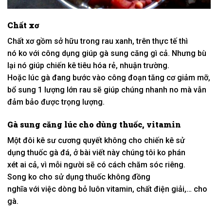
Chất xơ
Chất xơ gồm
sở hữu
trong rau xanh, trên
thực tế
thì
nó
ko
với
công dụng giúp gà sung căng gì cả. Nhưng bù
lại nó giúp chiến kê tiêu hóa
rẻ
,
nhuận trường
.
Hoặc
lúc
gà đang bước vào
công đoạn
tăng
cơ giảm mỡ,
bổ sung
1
lượng
lớn
rau sẽ giúp chúng nhanh no mà vẫn
đảm bảo được trọng lượng.
Gà sung căng
lúc
cho
dùng
thuốc, vitamin
Một đôi
kê sư
cương quyết
không
cho chiến kê
sử
dụng
thuốc gà đá, ở bài viết này chúng tôi
ko
phán
xét
ai
cả, vì mỗi người sẽ
có
cách
chăm sóc
riêng.
Song
ko
cho
sử dụng
thuốc
không
đồng
nghĩa
với
việc
dòng
bỏ luôn vitamin, chất điện giải,… cho
gà.