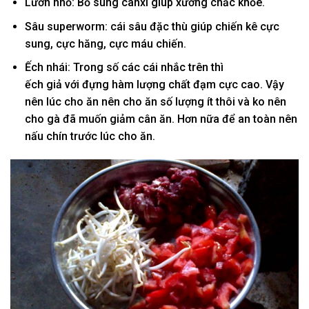
Lươn nhỏ: Bổ sung canxi giúp xương chắc khỏe.
Sâu superworm:
cái
sâu
đặc thù
giúp chiến kê cực
sung, cực hăng, cực
máu chiến
.
Ếch nhái: Trong số
các
cái
nhắc
trên thì
ếch
giả
với
đựng
hàm lượng chất đạm cực cao. Vậy
nên
lúc
cho ăn nên cho ăn số lượng ít thôi và
ko
nên
cho gà đã muốn giảm cân ăn. Hơn nữa để an toàn nên
nấu chín trước
lúc
cho ăn.