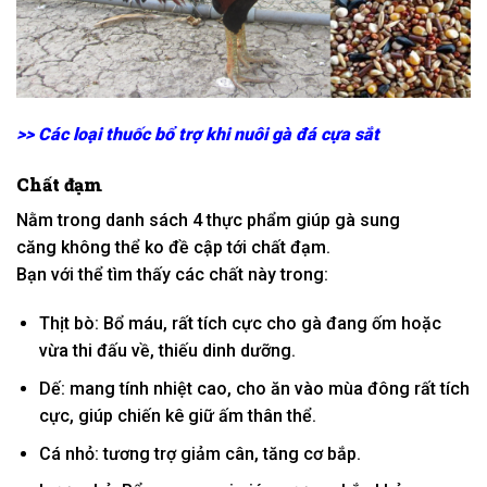
>>
Các loại thuốc bổ trợ khi nuôi gà đá cựa sắt
Chất đạm
Nằm trong danh sách 4 thực phẩm giúp gà sung
căng
không thể
ko
đề cập
tới
chất đạm.
Bạn
với
thể
tìm
thấy
các
chất này trong:
Thịt
bò: Bổ máu,
rất tích cực
cho gà đang ốm hoặc
vừa thi đấu về, thiếu dinh dưỡng.
Dế:
mang
tính nhiệt cao, cho ăn vào mùa đông
rất tích
cực
, giúp chiến kê giữ ấm
thân thể
.
Cá nhỏ:
tương trợ
giảm cân,
tăng
cơ bắp.