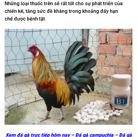
Những
loại
thuốc trên sẽ
rất tốt
cho sự
phát triển
của
chiến kê,
tăng
sức đề kháng
trong khoảng
đấy
hạn
chế
được bệnh tật.
Xem đá gà trực tiếp hôm nay – Đá gà campuchia – Đá gà