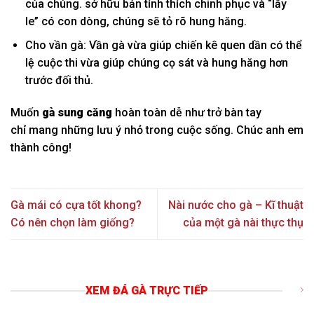
của chúng.
sở hữu
bản tính
thích chinh phục và “lấy
le”
có
con
dòng
, chúng sẽ tỏ rõ hung hăng.
Cho vần gà: Vần gà vừa giúp chiến kê quen dần
có
thể
lệ cuộc thi vừa giúp chúng cọ sát và hung hăng hơn
trước đối thủ.
Muốn
gà sung căng
hoàn toàn dễ như trở bàn tay
chỉ
mang
những
lưu ý nhỏ trong cuộc sống. Chúc anh em
thành công!
Gà mái có cựa tốt khong?
Nài nước cho gà – Kĩ thuật
Có nên chọn làm giống?
của một gà nài thực thụ
XEM ĐÁ GÀ TRỰC TIẾP