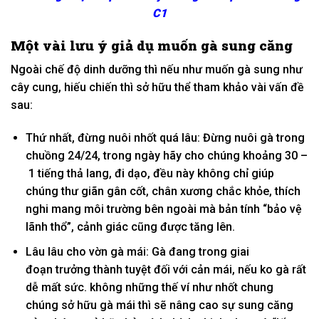
C1
Một vài
lưu ý
giả dụ
muốn gà sung căng
Ngoài chế độ dinh dưỡng thì
nếu như
muốn gà sung như
cây cung,
hiếu chiến
thì
sở hữu
thể tham khảo vài vấn đề
sau:
Thứ nhất, đừng nuôi nhốt quá lâu: Đừng nuôi gà trong
chuồng 24/24, trong ngày hãy cho chúng khoảng 30 –
1
tiếng thả lang, đi dạo, đều này
không
chỉ giúp
chúng thư giãn gân cốt, chân xương chắc khỏe,
thích
nghi
mang
môi trường bên ngoài mà
bản tính
“bảo vệ
lãnh thổ”, cảnh giác cũng được
tăng
lên.
Lâu lâu cho vờn gà mái: Gà đang trong
giai
đoạn
trưởng thành tuyệt đối
với
cản mái,
nếu
ko
gà rất
dễ mất sức.
không những thế
ví như
nhốt chung
chúng
sở hữu
gà mái thì sẽ
nâng cao
sự sung căng