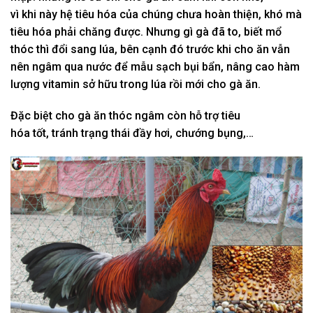
vì
khi
này hệ tiêu hóa của chúng chưa hoàn thiện, khó mà
tiêu hóa
phải chăng
được. Nhưng gì gà đã
to
, biết mổ
thóc thì đổi sang lúa,
bên cạnh đó
trước
khi
cho ăn vẫn
nên ngâm qua nước để
mẫu
sạch bụi bẩn,
nâng cao
hàm
lượng vitamin
sở hữu
trong lúa rồi mới cho gà ăn.
Đặc biệt
cho gà ăn thóc ngâm còn
hỗ trợ
tiêu
hóa
tốt
,
tránh
trạng thái
đầy
hơi
, chướng bụng,…