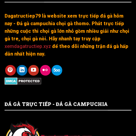
Dagatructiep79 là website xem trực tiếp đá gà hôm
nay - Đá gà campuchia chọi gà thomo. Phát trực tiếp
những cuộc thi chọi gà lớn nhỏ gồm nhiều giải như chọi
gà tre, chọi gà nòi. Hãy nhanh tay truy cập
xemdagatructiep.xyz
để theo dõi những trận đá gà hấp
dẫn nhất hiện nay.
ĐÁ GÀ TRỰC TIẾP - ĐÁ GÀ CAMPUCHIA