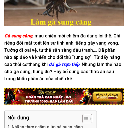
Gà sung căng
,
máu chiến
mới chiếm
đa dạng
lợi thế. Chỉ
riêng đôi mắt toát lên sự
tinh anh
, tiếng gáy vang
vọng.
Tướng đi
oai vệ
,
tư thế
sẵn sàng
đấu tranh
,… Đã phần
nào áp đảo và
khiến cho
đối thủ “rung sợ”. T
ừ
đấy
nâng
cao
thời cơ
thắng
khi
đá gà trực tiếp
. Nhưng
làm
thế nào
cho gà sung, hung dữ? Hãy bổ sung
các
thức ăn sau
trong khẩu phần ăn của chiến kê.
Nội dung
Những thực phẩm giúp gà sung căng