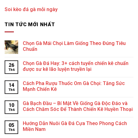
Soi kèo đá gà mỗi ngày
TIN TỨC MỚI NHẤT
Chọn Gà Mái Chọi Làm Giống Theo Đúng Tiêu
Chuẩn
Chọn Gà Đá Hay: 3+ cách tuyển chiến kê chuẩn
26
được sư kê lão luyện truyền lại
Th6
Cách Pha Rượu Thuốc Om Gà Chọi: Tăng Sức
14
Mạnh Chiến Kê
Th6
Gà Bạch Đầu – Bí Mật Về Giống Gà Độc Đáo và
10
Cách Chăm Sóc Để Thành Chiến Kê Huyền Thoại
Th6
Hướng Dẫn Nuôi Gà Đá Cựa Theo Phong Cách
05
Miền Nam
Th6