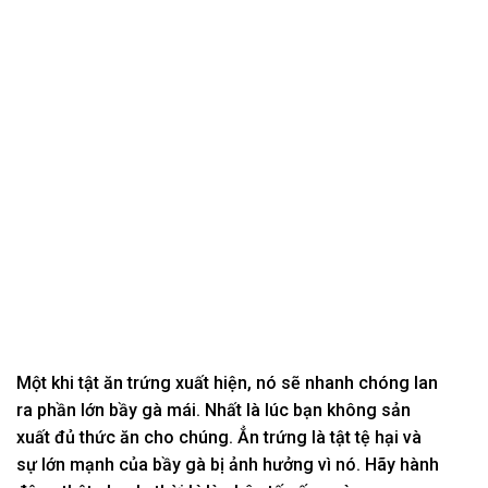
Một
khi
tật ăn trứng xuất hiện, nó sẽ
nhanh chóng
lan
ra
phần lớn
bầy gà mái. Nhất là
lúc
bạn
không
sản
xuất
đủ thức ăn cho chúng. Ẳn trứng là tật tệ hại và
sự
lớn mạnh
của bầy gà bị
ảnh hưởng
vì nó. Hãy hành