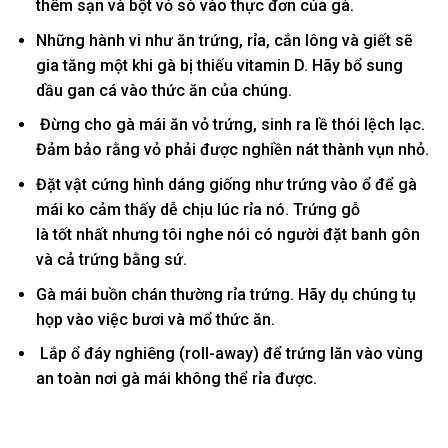
thêm sạn và bột vỏ sò vào
thực đơn
của gà.
Những
hành vi như ăn trứng, rỉa, cắn lông và
giết
sẽ
gia
tăng
một
khi
gà bị thiếu vitamin D. Hãy bổ sung
dầu gan cá vào thức ăn của chúng.
Đừng cho gà mái ăn vỏ trứng, sinh ra
lề thói
lệch lạc
.
Đảm bảo rằng vỏ phải được nghiền nát thành vụn nhỏ.
Đặt vật cứng
hình dáng
giống như trứng vào ổ để gà
mái
ko
cảm thấy dễ chịu
lúc
rỉa nó. Trứng gỗ
là
tốt
nhất nhưng tôi nghe
nói
có
người đặt banh gôn
và cả trứng bằng sứ.
Gà mái buồn chán thường rỉa trứng. Hãy dụ chúng
tụ
họp
vào việc bươi và mổ thức ăn.
Lắp ổ đáy nghiêng (roll-away) để trứng lăn vào vùng
an toàn nơi gà mái
không thể
rỉa được.