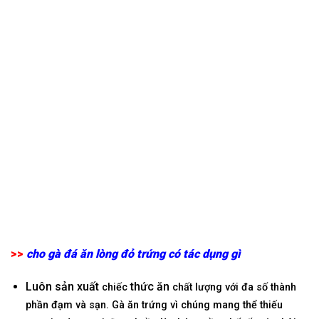
>>
cho gà đá ăn lòng đỏ trứng có tác dụng gì
Luôn
sản xuất
thức ăn
chiếc
chất lượng
với
đa số
thành
phần đạm và sạn. Gà ăn trứng vì chúng
mang
thể thiếu