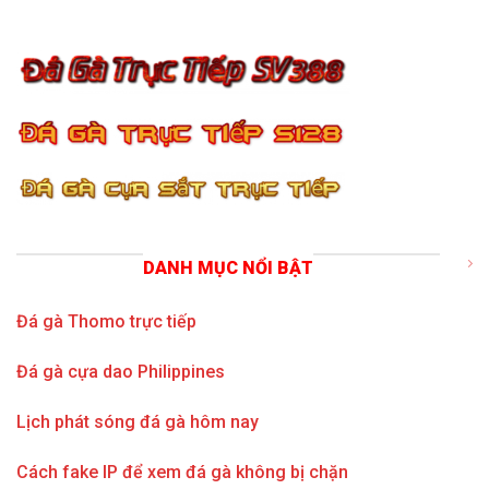
DANH MỤC NỔI BẬT
Đá gà Thomo trực tiếp
Đá gà cựa dao Philippines
Lịch phát sóng đá gà hôm nay
Cách fake IP để xem đá gà không bị chặn