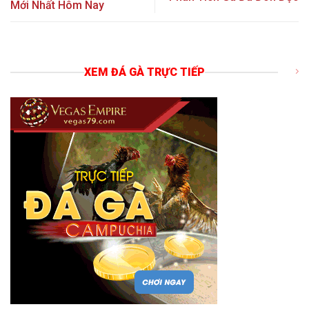
Mới Nhất Hôm Nay
XEM ĐÁ GÀ TRỰC TIẾP