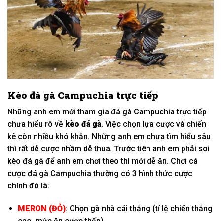
Kèo đá gà Campuchia trực tiếp
Những anh em mới tham gia đá gà Campuchia trực tiếp
chưa hiểu rõ về
kèo đá gà
. Việc chọn lựa cược và chiến
kê còn nhiều khó khăn. Những anh em chưa tìm hiểu sâu
thì rất dễ cược nhầm dễ thua. Trước tiên anh em phải soi
kèo đá gà để anh em chơi theo thì mới dễ ăn. Chơi cá
cược đá gà Campuchia thường có 3 hình thức cược
chính đó là:
MERON (ĐỎ)
: Chọn gà nhà cái thắng (tỉ lệ chiến thắng
cao, mức ăn cược thấp).