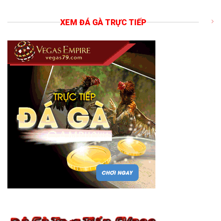
XEM ĐÁ GÀ TRỰC TIẾP