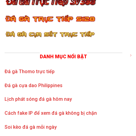
DANH MỤC NỔI BẬT
Đá gà Thomo trực tiếp
Đá gà cựa dao Philippines
Lịch phát sóng đá gà hôm nay
Cách fake IP để xem đá gà không bị chặn
Soi kèo đá gà mỗi ngày