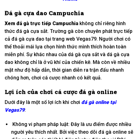
Đá gà cựa dao Campuchia
Xem đá gà trực tiếp Campuchia
không chỉ riêng hình
thức đá gà cựa sắt. Trường gà còn chuyên phát trực tiếp
cả đá gà cựa dao tại trang web Vegas79. Người chơi có
thể thoải mái lựa chọn hình thức mình thích hoàn toàn
miễn phí. Sự khác nhau của dá gà cựa sắt và dá gà cựa
dao không chỉ là ở vũ khí của chiến kê. Mà còn về nhiều
mặt như độ hấp dẫn, thời gian diễn ra trận đấu nhanh
chóng hơn, chơi cá cược nhanh có kết quả.
Lợi ích của chơi cá cược đá gà online
Dưới đây là một số lợi ích khi chơi
đá gà online tại
Vegas79
:
Không vi phạm pháp luật: Đây là ưu điểm được nhiều
người yêu thích nhất. Bởi việc theo dõi đá gà online sẽ