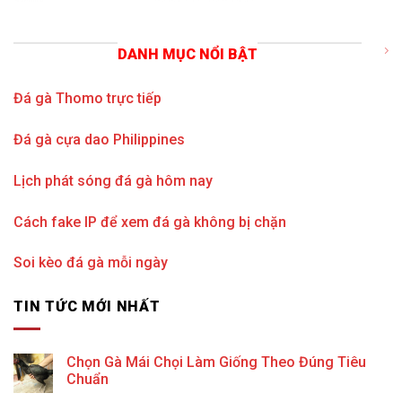
DANH MỤC NỔI BẬT
Đá gà Thomo trực tiếp
Đá gà cựa dao Philippines
Lịch phát sóng đá gà hôm nay
Cách fake IP để xem đá gà không bị chặn
Soi kèo đá gà mỗi ngày
TIN TỨC MỚI NHẤT
Chọn Gà Mái Chọi Làm Giống Theo Đúng Tiêu
Chuẩn