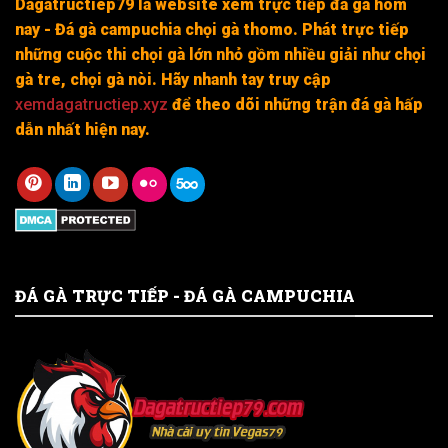
Dagatructiep79 là website xem trực tiếp đá gà hôm
nay - Đá gà campuchia chọi gà thomo. Phát trực tiếp
những cuộc thi chọi gà lớn nhỏ gồm nhiều giải như chọi
gà tre, chọi gà nòi. Hãy nhanh tay truy cập
xemdagatructiep.xyz
để theo dõi những trận đá gà hấp
dẫn nhất hiện nay.
ĐÁ GÀ TRỰC TIẾP - ĐÁ GÀ CAMPUCHIA