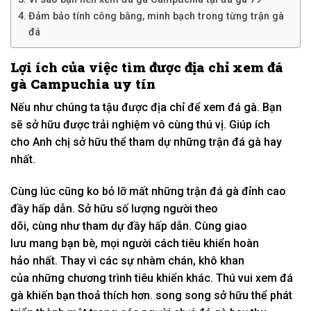
Đảm bảo tính công bằng, minh bạch trong từng trận gà
đá
Lợi ích
của việc
tìm
được
địa chỉ
xem đá
gà Campuchia uy tín
Nếu như
chúng ta
tậu
được
địa chỉ
để xem đá gà. Bạn
sẽ
sở hữu
được trải nghiệm
vô cùng
thú vị. Giúp ích
cho
Anh chị
sở hữu
thể
tham dự
những
trận đá gà hay
nhất.
Cùng lúc
cũng
ko
bỏ lỡ mất
những
trận đá gà đỉnh cao
đầy
hấp dẫn.
S
ở hữu
số lượng người theo
dõi,
cùng
như
tham dự
đầy
hấp dẫn
. C
ùng
giao
lưu
mang
bạn bè, mọi người
cách
tiêu khiển
hoàn
hảo
nhất. Thay vì
các
sự nhàm chán, khô khan
của
những
chương trình
tiêu khiển
khác. Thú vui xem đá
gà
khiến
bạn
thoả thích
hơn.
song song
sở hữu
thể
phát