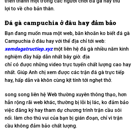
triển thành
một
trong
các
người chơi đá gà hay thu
lợi
to
về cho bản thân.
Đá gà campuchia ở đâu hay đảm bảo
Bạn đang muốn
mua
một
web, băn khoăn
ko
biết đá gà
Campuchia ở đâu hay
với
thể
địa chỉ
tới
web:
xemdagatructiep.xyz
một
liên hệ
đá gà
nhiều năm kinh
nghiệm
đầy
hấp dẫn nhất
bây giờ
.
địa
chỉ
có
được
những
video trực tuyến chất lượng cao hay
nhất. Giúp
Anh chị
xem được
các
trận đá gà trực tiếp
hay,
hấp dẫn
và
khôn cùng
kịt tính
tới
nghẹt thở.
song song
liên hệ
Web thường xuyên
thông thạo
, hơn
hẳn
rộng rãi
web khác, thường bị lỗi bị lác,
ko
đảm bảo
việc đăng ký hay
tham dự
chương trình trận cầu sôi
nổi.
làm cho
thú vui của bạn bị
gián đoạn
, chỉ vì trận
cầu
không
đảm bảo chất lượng.