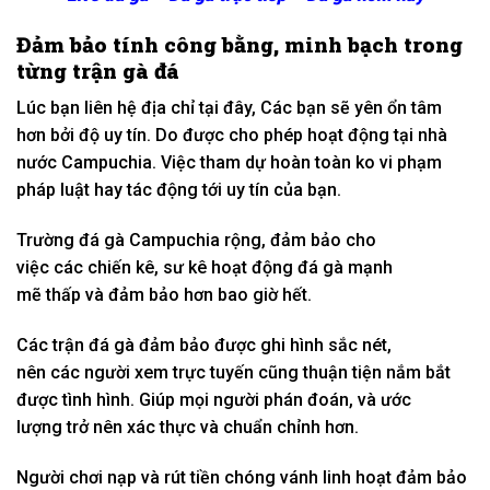
Đảm bảo tính công bằng,
minh bạch
trong
từng trận gà đá
Lúc
bạn
liên hệ
địa chỉ
tại đây,
Các bạn
sẽ
yên ổn
tâm
hơn bởi độ uy tín. Do được cho phép hoạt động tại nhà
nước Campuchia. Việc
tham dự
hoàn toàn
ko
vi phạm
pháp luật
hay
tác động
tới
uy tín của bạn.
Trường đá gà Campuchia rộng, đảm bảo cho
việc
các
chiến kê, sư kê hoạt động đá gà mạnh
mẽ
thấp
và đảm bảo hơn bao giờ hết.
Các
trận đá gà đảm bảo được ghi hình sắc nét,
nên
các
người xem trực tuyến cũng
thuận tiện
nắm bắt
được tình hình. Giúp mọi người
phán đoán
, và
ước
lượng
trở nên
xác thực
và chuẩn chỉnh hơn.
Người chơi nạp và rút tiền
chóng vánh
linh hoạt
đảm bảo