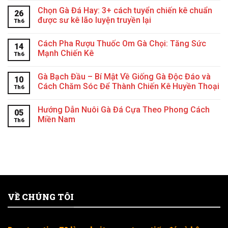
Chọn Gà Đá Hay: 3+ cách tuyển chiến kê chuẩn
26
được sư kê lão luyện truyền lại
Th6
Cách Pha Rượu Thuốc Om Gà Chọi: Tăng Sức
14
Mạnh Chiến Kê
Th6
Gà Bạch Đầu – Bí Mật Về Giống Gà Độc Đáo và
10
Cách Chăm Sóc Để Thành Chiến Kê Huyền Thoại
Th6
Hướng Dẫn Nuôi Gà Đá Cựa Theo Phong Cách
05
Miền Nam
Th6
VỀ CHÚNG TÔI