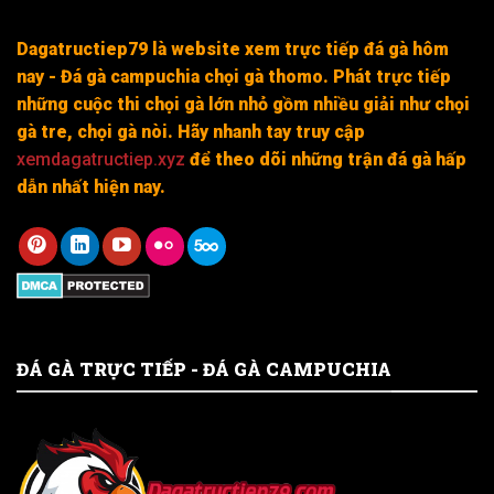
Dagatructiep79 là website xem trực tiếp đá gà hôm
nay - Đá gà campuchia chọi gà thomo. Phát trực tiếp
những cuộc thi chọi gà lớn nhỏ gồm nhiều giải như chọi
gà tre, chọi gà nòi. Hãy nhanh tay truy cập
xemdagatructiep.xyz
để theo dõi những trận đá gà hấp
dẫn nhất hiện nay.
ĐÁ GÀ TRỰC TIẾP - ĐÁ GÀ CAMPUCHIA