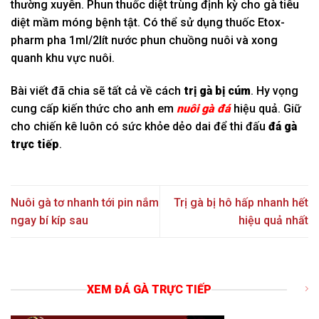
thường xuyên. Phun thuốc diệt trùng định kỳ cho gà tiêu
diệt mầm móng bệnh tật. Có thể sử dụng thuốc Etox-
pharm pha 1ml/2lít nước phun chuồng nuôi và xong
quanh khu vực nuôi.
Bài viết đã chia sẽ tất cả về cách
trị gà bị cúm
. Hy vọng
cung cấp kiến thức cho anh em
nuôi gà đá
hiệu quả. Giữ
cho chiến kê luôn có sức khỏe dẻo dai để thi đấu
đá gà
trực tiếp
.
Nuôi gà tơ nhanh tới pin nắm
Trị gà bị hô hấp nhanh hết
ngay bí kíp sau
hiệu quả nhất
XEM ĐÁ GÀ TRỰC TIẾP