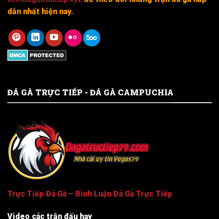
dẫn nhất hiện nay.
ĐÁ GÀ TRỰC TIẾP - ĐÁ GÀ CAMPUCHIA
Trực Tiếp Đá Gà – Bình Luận Đá Gà Trực Tiếp
Video các trận đấu hay