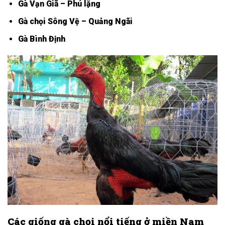
Gà Vạn Giã – Phú
lặng
Gà chọi Sông Vệ – Quảng Ngãi
Gà Bình Định
Các
giống gà chọi
nổi tiếng
ở miền Nam