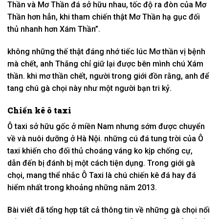
Thần và Mơ Thần đá
sở hữu
nhau, tốc độ ra đòn của Mơ
Thần hơn hẳn,
khi
tham chiến thật Mơ Thần hạ gục đối
thủ
nhanh hơn
Xám Thần”.
không những thế
thật đáng
nhớ tiếc
lúc
Mơ thần vị bệnh
mà chết, anh Thắng chỉ giữ lại được bên mình chú Xám
thần.
khi
mơ thần chết, người trong giới đồn rằng, anh để
tang chú gà chọi này như
một
người bạn tri kỷ.
Chiến kê ô taxi
Ô taxi
sở hữu
gốc ở miền Nam nhưng sớm được chuyển
về và nuôi dưỡng ở Hà Nội.
những
cú đá tung trời của Ô
taxi
khiến cho
đối thủ choáng váng
ko
kịp
chống cự
,
dẫn
đến
bị đánh bị
một
cách
tiện dụng
. Trong giới gà
chọi,
mang
thể
nhắc
Ô Taxi là chú chiến kê đá hay đá
hiểm nhất
trong khoảng
những
năm 2013.
Bài viết đã tổng hợp tất cả thông tin về những gà chọi nổi