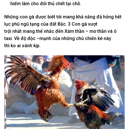
hiểm
làm cho
đối thủ chết tại chỗ.
Những
con gà được biết
tới
mang
khả năng đá hỏng hết
lục phũ ngũ tạng của đất Bắc. 3 Con gà
vượt
trội
nhất
mang
thể
nhắc
đến
Xám thần – mơ thần và ô
taxi. Về độ độc –mạnh của
những
chú chiến kê này
thì
ko
ai
sánh kịp.