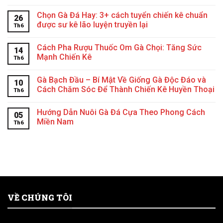
Chọn Gà Đá Hay: 3+ cách tuyển chiến kê chuẩn
26
được sư kê lão luyện truyền lại
Th6
Cách Pha Rượu Thuốc Om Gà Chọi: Tăng Sức
14
Mạnh Chiến Kê
Th6
Gà Bạch Đầu – Bí Mật Về Giống Gà Độc Đáo và
10
Cách Chăm Sóc Để Thành Chiến Kê Huyền Thoại
Th6
Hướng Dẫn Nuôi Gà Đá Cựa Theo Phong Cách
05
Miền Nam
Th6
VỀ CHÚNG TÔI