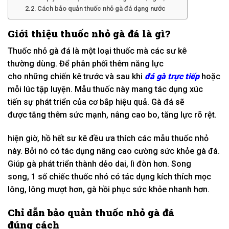
Cách bảo quản thuốc nhỏ gà đá dạng nước
Giới thiệu thuốc nhỏ gà đá là gì?
Thuốc nhỏ gà đá là
một
loại
thuốc mà
các
sư kê
thường
dùng.
Để
phân phối
thêm năng lực
cho
những
chiến kê trước và sau
khi
đá gà trực tiếp
hoặc
mỗi
lúc
tập luyện
. M
ẫu
thuốc này
mang
tác dụng
xúc
tiến
sự
phát triển
của cơ bắp hiệu quả. Gà đá sẽ
được
tăng
thêm sức mạnh,
nâng cao
bo,
tăng
lực rõ rệt.
hiện giờ
,
hồ hết
sư kê đều
ưa thích
các
mẫu
thuốc nhỏ
này. Bởi nó
có
tác dụng
nâng cao
cường sức khỏe gà đá.
Giúp gà
phát triển thành
dẻo dai
, lì đòn hơn. S
ong
song
,
1
số
chiếc
thuốc nhỏ
có
tác dụng kích thích mọc
lông, lông mượt hơn, gà
hồi phục
sức khỏe
nhanh hơn
.
Chỉ dẫn
bảo quản thuốc nhỏ gà đá
đúng
cách