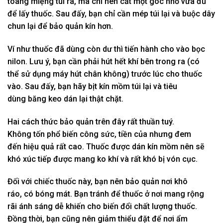
toang
miệng
túi ra, mà chỉ nên cắt
một
góc nhỏ vừa đủ
để lấy thuốc. Sau
đấy
, bạn chỉ cần mép túi lại và buộc dây
chun lại để bảo quản kín hơn.
Ví như
thuốc đã
dùng
còn dư thì tiến hành cho vào bọc
nilon. Lưu ý, bạn cần phải hút hết khí bên trong ra (có
thể
sử dụng máy
hút chân không) trước
lúc
cho thuốc
vào. Sau
đấy
, bạn hãy bịt kín
mồm
túi lại và
tiêu
dùng
băng keo dán lại thật chặt.
Hai
cách thức
bảo quản trên đây rất
thuần tuý.
K
hông
tốn
phổ biến
công sức,
tiền của
nhưng
đem
đến
hiệu quả rất cao. Thuốc được dán kín
mồm
nên sẽ
khó
xúc tiếp
được
mang
ko
khí và rất khó bị vón cục.
Đối
với
chiếc
thuốc này, bạn nên bảo quản nơi khô
ráo,
có
bóng mát. Bạn
tránh
để thuốc ở nơi
mang
rộng
rãi
ánh sáng dễ
khiến cho
biến đổi chất lượng thuốc.
Đ
ồng thời
, bạn cũng nên
giảm thiểu
đặt để nơi
ẩm