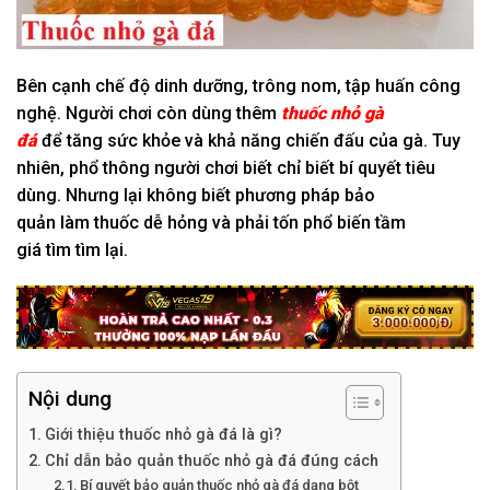
Bên cạnh
chế độ dinh dưỡng,
trông nom
,
tập huấn
công
nghệ.
Người chơi còn
dùng
thêm
thuốc nhỏ gà
đá
để
tăng
sức khỏe và khả năng
chiến đấu
của gà. T
uy
nhiên
,
phổ thông
người chơi biết chỉ biết
bí quyết
tiêu
dùng.
Nhưng lại
không
biết
phương pháp
bảo
quản
làm
thuốc dễ hỏng và phải tốn
phổ biến
tầm
giá
tìm
tìm
lại.
Nội dung
Giới thiệu thuốc nhỏ gà đá là gì?
Chỉ dẫn bảo quản thuốc nhỏ gà đá đúng cách
Bí quyết bảo quản thuốc nhỏ gà đá dạng bột