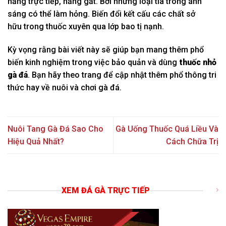
nắng trực tiếp, nắng gắt. Bởi
những
loại
tia trong ánh
sáng
có
thể
làm
hỏng. Biến đổi kết cấu
các
chất
sở
hữu
trong thuốc xuyên qua lớp bao
tị nạnh
.
Kỳ vọng
rằng bài viết này sẽ giúp bạn
mang
thêm
phổ
biến
kinh nghiệm trong việc bảo quản và
dùng
thuốc nhỏ
gà đá
. Bạn hãy theo trang để cập nhật thêm
phổ thông
tri
thức
hay về nuôi và chơi gà đá.
Nuôi Tang Gà Đá Sao Cho
Gà Uống Thuốc Quá Liều Và
Hiệu Quả Nhất?
Cách Chữa Trị
XEM ĐÁ GÀ TRỰC TIẾP