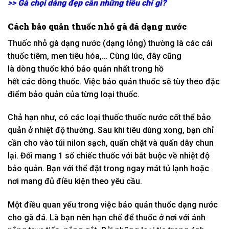
>>
Gà chọi dáng đẹp cần những tiêu chí gì?
Cách
bảo quản thuốc nhỏ gà đá dạng nước
Thuốc nhỏ gà dạng nước (dạng lỏng) thường là
các
cái
thuốc tiêm, men tiêu hóa,… C
ùng lúc
, đây cũng
là
dòng
thuốc khó bảo quản nhất trong
hồ
hết
các
dòng
thuốc. Việc bảo quản thuốc sẽ tùy theo đặc
điểm bảo quản của từng
loại
thuốc.
Chả hạn
như,
có
các
loại
thuốc
thuốc nước
cốt thể bảo
quản ở nhiệt độ thường. Sau
khi
tiêu dùng
xong, bạn chỉ
cần cho vào túi nilon sạch, quấn chặt và quấn dây chun
lại. Đối
mang
1
số
chiếc
thuốc
với
bắt buộc
về nhiệt độ
bảo quản. Bạn
với
thể đặt trong ngay mát tủ lạnh hoặc
nơi
mang
đủ điều kiện theo
yêu cầu
.
Một
điều
quan yếu
trong việc bảo quản thuốc dạng nước
cho gà đá. Là bạn nên
hạn chế
để thuốc ở nơi
với
ánh