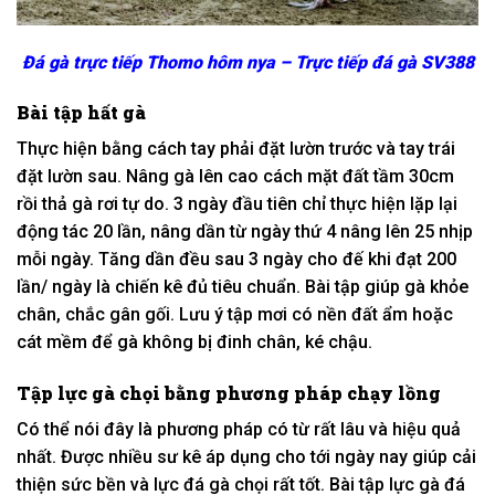
Đá gà trực tiếp Thomo hôm nya – Trực tiếp đá gà SV388
Bài tập hất gà
Thực hiện bằng cách tay phải đặt lườn trước và tay trái
đặt lườn sau. Nâng gà lên cao cách mặt đất tầm 30cm
rồi thả gà rơi tự do. 3 ngày đầu tiên chỉ thực hiện lặp lại
động tác 20 lần, nâng dần từ ngày thứ 4 nâng lên 25 nhịp
mỗi ngày. Tăng dần đều sau 3 ngày cho đế khi đạt 200
lần/ ngày là chiến kê đủ tiêu chuẩn. Bài tập giúp gà khỏe
chân, chắc gân gối. Lưu ý tập mơi có nền đất ẩm hoặc
cát mềm để gà không bị đinh chân, ké chậu.
Tập lực gà chọi bằng phương pháp chạy lồng
Có thể nói đây là phương pháp có từ rất lâu và hiệu quả
nhất. Được nhiều sư kê áp dụng cho tới ngày nay giúp cải
thiện sức bền và lực đá gà chọi rất tốt. Bài tập lực gà đá