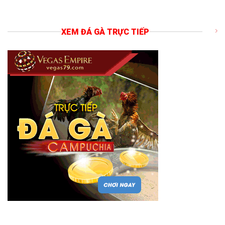
XEM ĐÁ GÀ TRỰC TIẾP