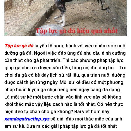
Tập lực gà đá
là yếu tố song hành với việc chăm sóc nuôi
dưỡng gà đá. Ngoài việc đáp ứng đủ nhu cầu dinh dưỡng
cần thiết cho gà phát triển. Thì các phương pháp tập lực
giúp gà chọi rèn luyện sức bền, tăng cơ, đá tăng bo…. Trò
chơi đá gà có bề dày lịch sử rất lâu, quá trình nuôi dưỡng
được cải thiện từng ngày. Mỗi sư kê đều có một phương
pháp huấn luyện gà chọi riêng nên ngày càng đa dạng.
Là một sư kê mới bước chân vào lĩnh vực này sẽ không
khỏi thắc mắc vậy liệu cách nào là tốt nhất. Có nên thực
hiện đeo tạ chân cho gà không? Bài viết hôm nay
xemdagatructiep.xyz
sẽ giải đáp mọi thắc mắc của anh
em sư kê. Đưa ra các giải pháp tập lực gà đá tốt nhất