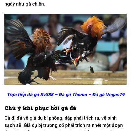
ngày
như gà chiến.
Trực tiếp đá gà Sv388 – Đá gà Thomo – Đá gà Vegas79
Chú ý khi phục hồi gà đá
Gà đi đá về
giả dụ
bị phồng, dập phải trích ra, vệ sinh
sạch sẽ. G
iả dụ
bị trương cổ phải trích ra nhét
một
đoạn