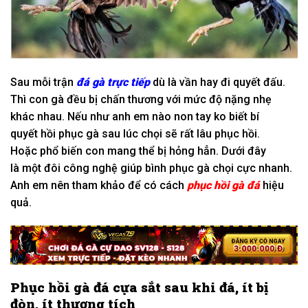
Sau mỗi trận
đá gà trực tiếp
dù là vần hay đi
quyết đấu.
Thì con gà đều bị chấn thương
với
mức độ
nặng nhẹ
khác nhau. N
ếu như
anh em nào non tay
ko
biết
bí
quyết
hồi phục
gà sau
lúc
chọi sẽ rất lâu
phục hồi.
Hoặc
phổ biến
con
mang
thể bị hỏng hẳn. Dưới đây
là
một đôi
công nghệ
giúp
bình phục
gà chọi cực nhanh.
Anh em nên tham khảo để có cách
phục hồi gà đá
hiệu
quả.
Phục hồi gà đá cựa sắt sau
khi
đá, ít bị
đòn, ít thương tích