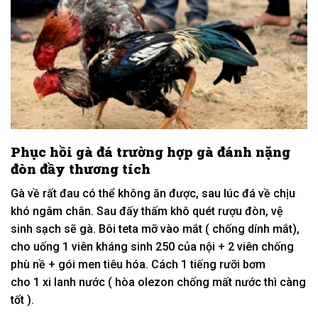
Phục hồi gà đá
trường hợp gà đánh nặng
đòn đầy thương tích
Gà về rất đau
có
thể
không
ăn được, sau
lúc
đá về
chịu
khó
ngâm chân. Sau
đấy
thấm khô quét rượu đòn, vệ
sinh sạch sẽ gà. Bôi teta mỡ vào mắt ( chống dính mắt),
cho uống
1
viên kháng sinh 250 của nội +
2
viên chống
phù
nề
+ gói men tiêu hóa. C
ách
1
tiếng rưỡi bơm
cho
1
xi lanh nước ( hòa olezon chống mất nước thì càng
tốt ).