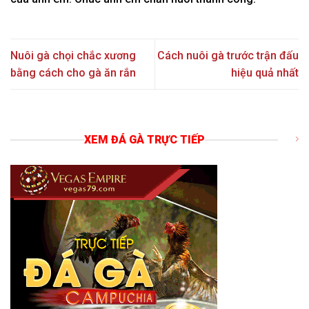
Nuôi gà chọi chắc xương
Cách nuôi gà trước trận đấu
bằng cách cho gà ăn rắn
hiệu quả nhất
XEM ĐÁ GÀ TRỰC TIẾP