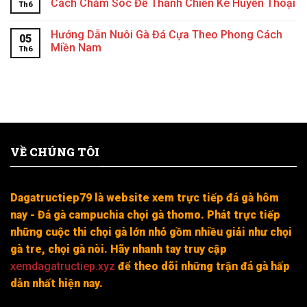
Cách Chăm Sóc Để Thành Chiến Kê Huyền Thoại
Th6
Hướng Dẫn Nuôi Gà Đá Cựa Theo Phong Cách
05
Miền Nam
Th6
VỀ CHÚNG TÔI
Dagatructiep79 là website xem trực tiếp đá gà hôm
nay - Đá gà campuchia chọi gà thomo. Phát trực tiếp
những cuộc thi chọi gà lớn nhỏ gồm nhiều giải như chọi
gà tre, chọi gà nòi. Hãy nhanh tay truy cập
xemdagatructiep.xyz
để theo dõi những trận đá gà hấp
dẫn nhất hiện nay.