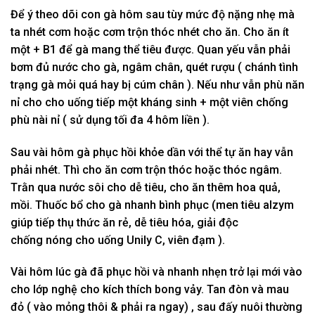
Đ
ể ý
theo dõi con gà hôm sau tùy
mức độ
nặng nhẹ mà
ta nhét cơm hoặc cơm trộn thóc nhét cho ăn. Cho ăn ít
một
+ B1 để gà
mang
thể tiêu được. Q
uan yếu
vẫn phải
bơm đủ nước cho gà, ngâm chân, quét rượu ( chánh
tình
trạng
gà mỏi quá hay bị cúm chân ). N
ếu như
vẫn phù
năn
nỉ
cho cho uống tiếp
một
kháng sinh +
một
viên chống
phù
nài nỉ
(
sử dụng
tối đa 4 hôm liền ).
Sau vài hôm gà
phục hồi
khỏe dần
với
thể tự ăn hay vẫn
phải nhét. Thì cho ăn cơm trộn thóc hoặc thóc ngâm.
T
rằn
qua nước sôi cho dễ tiêu, cho ăn thêm hoa quả,
mồi. Thuốc bổ cho gà nhanh
bình phục
(men tiêu alzym
giúp
tiếp thụ
thức ăn
rẻ
, dễ tiêu hóa, giải độc
chống
nóng
cho uống Unily C, viên đạm ).
Vài hôm
lúc
gà đã
phục hồi
và nhanh nhẹn trở lại mới vào
cho lớp nghệ cho kích thích bong vảy. Tan đòn và mau
đỏ ( vào mỏng thôi & phải ra ngay) , sau
đấy
nuôi
thường