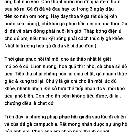
ống hút nhỏ vào. Cho thoát nước mô để qua đêm hôm
sau bỏ ra. Gà đi đá về đau hay
ko
trong 3 ngày
đầu
tiên
ko
nên om nóng. Hay day
thoa
9 gà rất dễ bị kén
hoặc kén luồng), chỉ khai gà
phục hồi
mới om mà thôi. Gà
đi đá về
sắm
đông phải nuôi kín gió. Thắp bóng điện ủ
cho đủ ấm,
nếu như
kỹ lưỡng
phải
cách thức
ly gà khỏe.
Nhất là trường hợp gà đi đá về bị đau đòn ).
Thời gian
phục hồi
thì mồi cho ăn
thấp
nhất là
giết
mổ
bò
è cổ. L
ươn nướng, hoa quả thì : nho, cà chua sẽ dễ
tiêu. T
iếp thụ
phải chăng
hơn lại giàu chất, gà nhanh
thức
giấc
& xung trở lại. Chú ý là gà chỉ cho ăn mồi
lúc
đủ
khỏe, nhanh nhẹn. Để
sở hữu
thể
tiếp nhận
đc vì mồi khó
tiêu,
phổ biến.
Con cho ăn sớm
không
tiêu được, đi ỉa ,
chướng diều là chết dở.
Trên đây là
phương pháp
phục hồi gà đá
sau
lúc
đi chiến
về của đá gà campuchia. Rất mong nhận được sự ủng hộ
của anh em. Chúc anh em chăn nuôi thành công!