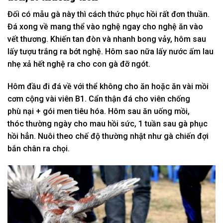
Đối
có
mẫu
gà này thì
cách thức
phục hồi
rất
đơn thuần.
Đá xong về
mang
thể vào nghệ ngay cho nghệ ăn vào
vết thương. K
hiến
tan đòn và nhanh bong vảy, hôm sau
lấy tượu trắng ra bớt nghệ. Hôm sao nữa lấy nước ấm lau
nhẹ xả hết nghệ ra cho con gà đỡ ngót.
Hôm đầu đi đá về
với
thể
không
cho ăn hoặc ăn vài mồi
cơm
cộng
vài viên B1. C
ẩn thận
đá cho viên chống
phù
nại
+ gói men tiêu hóa. Hôm sau ăn uống mồi,
thóc
thường ngày
cho mau hồi sức,
1
tuần sau gà
phục
hồi
hẳn. Nuôi theo chế độ
thường nhật
như gà chiến đợi
bắn chân ra chọi.