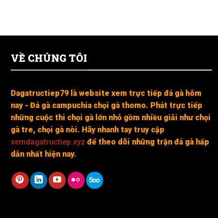
VỀ CHÚNG TÔI
Dagatructiep79 là website xem trực tiếp đá gà hôm
nay - Đá gà campuchia chọi gà thomo. Phát trực tiếp
những cuộc thi chọi gà lớn nhỏ gồm nhiều giải như chọi
gà tre, chọi gà nòi. Hãy nhanh tay truy cập
xemdagatructiep.xyz
để theo dõi những trận đá gà hấp
dẫn nhất hiện nay.