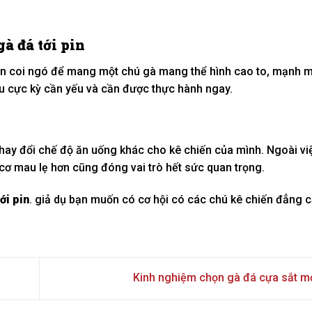
à đá tới pin
ần
coi ngó
để
mang
một
chú gà
mang
thể hình cao
to
, mạnh 
ều
cực kỳ
cần yếu
và cần được
thực hành
ngay.
thay đổi
chế độ ăn uống khác cho kê chiến của mình. Ngoài vi
 cơ
mau lẹ hơn
cũng đóng vai trò
hết sức
quan trọng
.
ới
pin
.
giả dụ
bạn muốn
có cơ hội
có
các
chú kê chiến
đẳng c
Kinh nghiệm chọn gà đá cựa sắt m