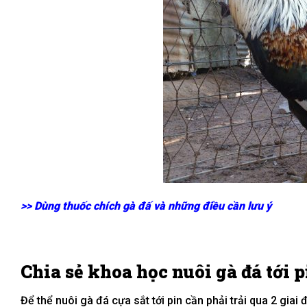
>>
Dùng thuốc chích gà đấ và những điều cần lưu ý
Chia sẻ
khoa học
nuôi gà đá
tới
p
Để thể nuôi gà đá cựa sắt
tới
pin cần phải trải qua
2
giai 