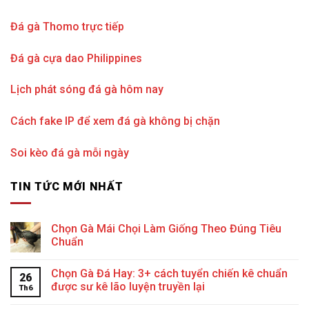
Đá gà Thomo trực tiếp
Đá gà cựa dao Philippines
Lịch phát sóng đá gà hôm nay
Cách fake IP để xem đá gà không bị chặn
Soi kèo đá gà mỗi ngày
TIN TỨC MỚI NHẤT
Chọn Gà Mái Chọi Làm Giống Theo Đúng Tiêu
Chuẩn
Chọn Gà Đá Hay: 3+ cách tuyển chiến kê chuẩn
26
được sư kê lão luyện truyền lại
Th6