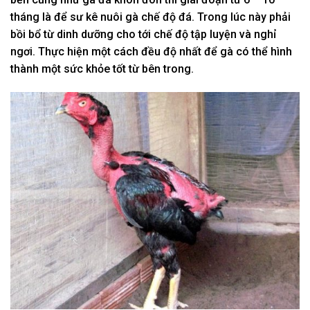
tháng là để sư kê nuôi gà chế độ đá. Trong lúc này phải
bồi bổ từ dinh dưỡng cho tới chế độ tập luyện và nghỉ
ngơi. Thực hiện một cách đều độ nhất để gà có thể hình
thành một sức khỏe tốt từ bên trong.