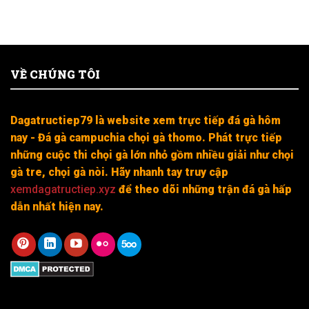
VỀ CHÚNG TÔI
Dagatructiep79 là website xem trực tiếp đá gà hôm
nay - Đá gà campuchia chọi gà thomo. Phát trực tiếp
những cuộc thi chọi gà lớn nhỏ gồm nhiều giải như chọi
gà tre, chọi gà nòi. Hãy nhanh tay truy cập
xemdagatructiep.xyz
để theo dõi những trận đá gà hấp
dẫn nhất hiện nay.