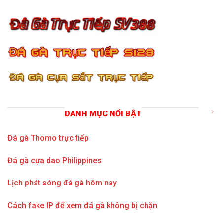
DANH MỤC NỔI BẬT
Đá gà Thomo trực tiếp
Đá gà cựa dao Philippines
Lịch phát sóng đá gà hôm nay
Cách fake IP để xem đá gà không bị chặn