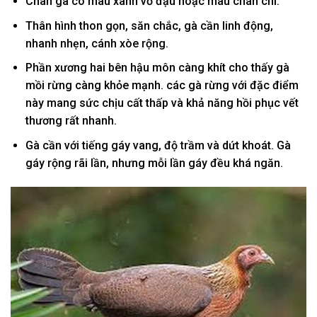
Chân gà
có
màu xanh vỏ đậu hoặc màu chân chì.
Thân hình
thon
gọn, săn chắc, gà cần
linh động
,
nhanh nhẹn, cánh xòe rộng.
Phần xương
hai
bên
hậu môn
càng khít cho thấy gà
mồi rừng càng khỏe mạnh.
các
gà rừng
với
đặc điểm
này
mang
sức chịu
cất
thấp
và khả năng
hồi phục
vết
thương rất nhanh.
Gà cần
với
tiếng gáy vang, độ trầm và dứt khoát. Gà
gáy
rộng rãi
lần, nhưng mỗi lần gáy đều
khá
ngăn.