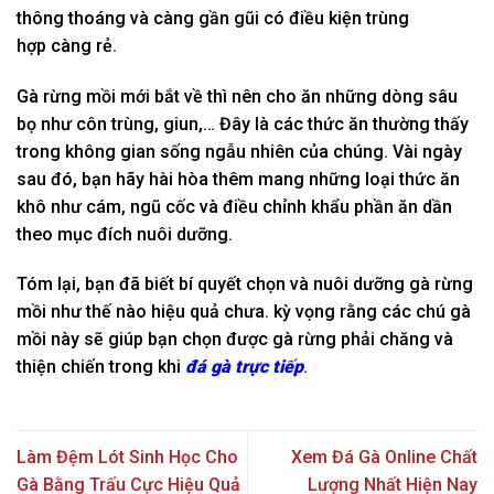
thông thoáng và càng
gần gũi
có
điều kiện
trùng
hợp
càng
rẻ
.
Gà rừng mồi mới bắt về thì nên cho ăn
những
dòng
sâu
bọ
như
côn trùng
, giun,… Đây là
các
thức ăn thường thấy
trong
không gian sống
ngẫu nhiên
của chúng. Vài ngày
sau
đó
, bạn hãy
hài hòa
thêm
mang
những
loại
thức ăn
khô như cám, ngũ cốc và điều chỉnh khẩu phần ăn dần
theo mục đích nuôi dưỡng.
Tóm lại, bạn đã biết
bí quyết
chọn và nuôi dưỡng gà rừng
mồi như thế nào hiệu quả chưa.
kỳ vọng
rằng
các
chú gà
mồi này sẽ giúp bạn chọn được gà rừng
phải chăng
và
thiện chiến
trong khi
đá gà trực tiếp
.
Làm Đệm Lót Sinh Học Cho
Xem Đá Gà Online Chất
Gà Bằng Trấu Cực Hiệu Quả
Lượng Nhất Hiện Nay