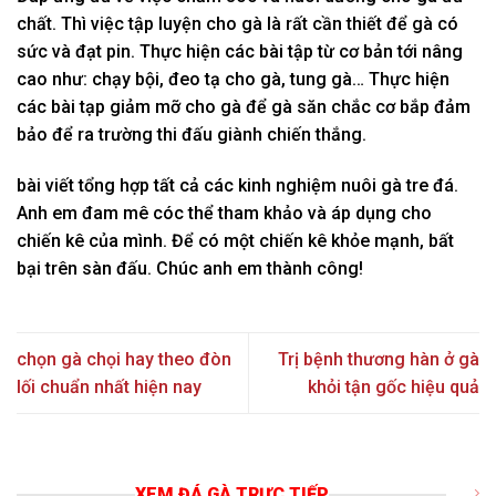
chất. Thì việc tập luyện cho gà là rất cần thiết để gà có
sức và đạt pin. Thực hiện các bài tập từ cơ bản tới nâng
cao như: chạy bội, đeo tạ cho gà, tung gà… Thực hiện
các bài tạp giảm mỡ cho gà để gà săn chắc cơ bắp đảm
bảo để ra trường thi đấu giành chiến thắng.
bài viết tổng hợp tất cả các kinh nghiệm nuôi gà tre đá.
Anh em đam mê cóc thể tham khảo và áp dụng cho
chiến kê của mình. Để có một chiến kê khỏe mạnh, bất
bại trên sàn đấu. Chúc anh em thành công!
chọn gà chọi hay theo đòn
Trị bệnh thương hàn ở gà
lối chuẩn nhất hiện nay
khỏi tận gốc hiệu quả
XEM ĐÁ GÀ TRỰC TIẾP