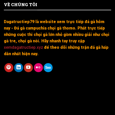
VỀ CHÚNG TÔI
Dagatructiep79 là website xem trực tiếp đá gà hôm
nay - Đá gà campuchia chọi gà thomo. Phát trực tiếp
những cuộc thi chọi gà lớn nhỏ gồm nhiều giải như chọi
gà tre, chọi gà nòi. Hãy nhanh tay truy cập
xemdagatructiep.xyz
để theo dõi những trận đá gà hấp
dẫn nhất hiện nay.