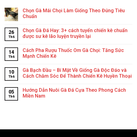
Chọn Gà Mái Chọi Làm Giống Theo Đúng Tiêu
Chuẩn
Chọn Gà Đá Hay: 3+ cách tuyển chiến kê chuẩn
26
được sư kê lão luyện truyền lại
Th6
Cách Pha Rượu Thuốc Om Gà Chọi: Tăng Sức
14
Mạnh Chiến Kê
Th6
Gà Bạch Đầu – Bí Mật Về Giống Gà Độc Đáo và
10
Cách Chăm Sóc Để Thành Chiến Kê Huyền Thoại
Th6
Hướng Dẫn Nuôi Gà Đá Cựa Theo Phong Cách
05
Miền Nam
Th6