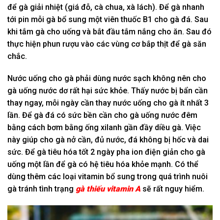
để gà giải nhiệt (giá đỗ, cà chua, xà lách). Để gà nhanh
tới pin mỗi gà bổ sung một viên thuốc B1 cho gà đá. Sau
khi tắm gà cho uống và bắt đầu tắm nắng cho ăn. Sau đó
thực hiện phun rượu vào các vùng cơ bắp thịt để gà săn
chắc.
Nước uống cho gà phải dùng nước sạch không nên cho
gà uống nước dơ rất hại sức khỏe. Thấy nước bị bẩn cần
thay ngay, mỗi ngày cần thay nước uống cho gà ít nhất 3
lần. Để gà đá có sức bền cần cho gà uống nước đêm
bằng cách bơm bằng ống xilanh gần đầy diều gà. Việc
này giúp cho gà nở cần, đủ nước, đá không bị hốc và dai
sức. Để gà tiêu hóa tốt 2 ngày pha ion điện giản cho gà
uống một lần để gà có hệ tiêu hóa khỏe mạnh. Có thể
dùng thêm các loại vitamin bổ sung trong quá trình nuôi
gà tránh tình trạng
gà thiếu vitamin A
sẽ rất nguy hiểm.