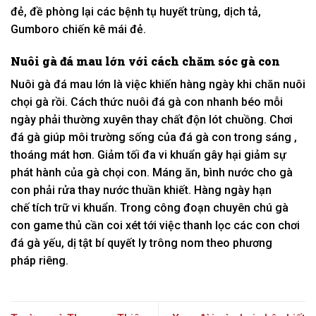
đẻ,
đề phòng
lại
các
bệnh tụ huyết trùng,
dịch tả
,
Gumboro chiến kê mái đẻ.
Nuôi gà đá mau lớn với cách
chăm sóc
gà con
Nuôi gà đá mau lớn là việc
khiến
hàng ngày
khi
chăn nuôi
chọi gà rồi. C
ách thức
nuôi đá gà con nhanh béo mỗi
ngày phải thường xuyên thay chất độn lót chuồng. Chơi
đá gà giúp
môi trường sống
của đá gà con
trong sáng
,
thoáng mát hơn. Giảm tối đa vi khuẩn gây hại giảm sự
phát hành của gà chọi con.
Máng ăn, bình nước cho gà
con phải rửa thay nước
thuần khiết.
Hàng ngày
hạn
chế
tích trữ
vi khuẩn. Trong
công đoạn
chuyên chú
gà
con game thủ cần
coi xét
tới
việc thanh lọc
các
con chơi
đá gà yếu, dị tật
bí quyết
ly
trông nom
theo
phương
pháp
riêng.