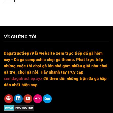
VỀ CHÚNG TÔI
Dagatructiep79 là website xem trực tiếp đá gà hôm
nay - Đá gà campuchia chọi gà thomo. Phát trực tiếp
những cuộc thi chọi gà lớn nhỏ gồm nhiều giải như chọi
gà tre, chọi gà nòi. Hãy nhanh tay truy cập
xemdagatructiep.xyz
để theo dõi những trận đá gà hấp
dẫn nhất hiện nay.