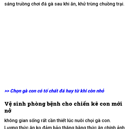
sáng
truồng chơi đá gà sau
khi
ăn,
khử trùng
chuồng trại.
>>
Chọn gà con có tố chất đá hay từ khi còn nhỏ
Vệ sinh phòng bệnh cho chiến kê con mới
nở
không gian sống
rất
cần thiết
lúc
nuôi chọi gà con.
Lượng thức ăn
ko
đảm bảo
thăng bằng
thức ăn chính
ảnh