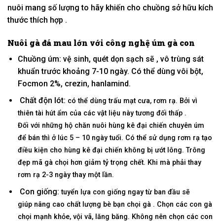
nuôi
mang
số lượng
to
hãy
khiến cho
chuồng
sở hữu
kích
thước
thích hợp
.
Nuôi gà đá mau lớn với công nghệ
úm gà con
Chuồng úm: vệ sinh,
quét dọn
sạch sẽ ,
vô trùng
sát
khuẩn trước khoảng 7-10 ngày. Có thể
dùng
vôi bột,
Focmon 2%, crezin, hanlamind.
Chất độn lót:
có
thể
dùng
trấu
mạt cưa
, rơm rạ. Bởi vì
thiên tài
hút ẩm của
các
vật liệu
này
tương đối
thấp
.
Đối
với
những
hộ chăn nuôi hùng kê đại chiến chuyên úm
để bán thì ở
lúc
5 – 10 ngày tuổi. Có
thể
sử dụng
rơm rạ
tạo
điều kiện cho
hùng kê đại chiến
không
bị ướt lông. Trông
đẹp mã gà chọi hơn giảm tỷ trọng chết. K
hi mà
phải thay
rơm rạ 2-3 ngày thay
một
lần.
Con giống:
tuyển lựa
con giống ngay
từ
ban đầu
sẽ
giúp
nâng cao
chất lượng bè bạn chọi gà . Chọn
các
con gà
chọi mạnh khỏe,
vội vã
,
lăng băng.
Không
nên chọn
các
con