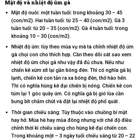
Mật độ và nhiệt độ úm gà
Mật độ nuôi:
một
tuần tuổi:
trong khoảng
30 – 45
(con/m2). H
ai
tuần tuổi:
từ
25 – 40 (con/m2). Gà 3
tuần tuổi:
từ
20 – 35 (con/m2). Gà 4 tuần tuổi:
trong
khoảng
10 – 30 (con/m2).
Nhiệt độ úm: tùy theo mùa vụ mà ta chỉnh nhiệt độ úm
gà chọi con cho
thích hợp.
Cần theo dõi sát sao xem
nhiệt độ úm chọi gà
như vậy
đã đủ chưa. N
ếu
như
chiến kê
xúm xít
lại
gần
bóng đèn. Thì có nghĩa gà bị
lạnh, chiến kê con tản ra xa bóng đèn, thở
hào hển.
Thì có nghĩa
hùng kê đại chiến bị nóng. Chiến kê con
túm lại
1
góc quây úm. Có nghĩa gà bị gió lùa cần
bưng bít
chăm chút
và đặt lại nhiệt độ
phổ quát
.
Thời gian
chiếu sáng: Tùy thuộc vào chuồng
bí mật
hay hở. Mùa hè hay mùa đông nhưng
với
chế độ điều
chỉnh
thời kì
chiếu sáng cho hùng kê đại chiến con.
T
rong khoảng
một
– 3 ngày tuổi chiếu sáng
từ
20 – 22