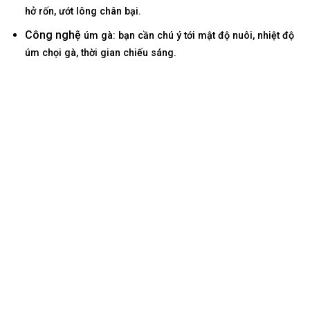
hở rốn, ướt lông chân bại.
Công nghệ
úm gà: bạn cần chú ý
tới
mật độ nuôi, nhiệt độ
úm chọi gà,
thời gian
chiếu sáng.