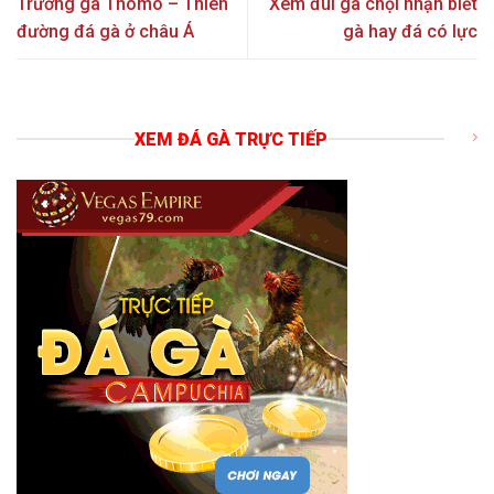
Trường gà Thomo – Thiên
Xem đùi gà chọi nhận biết
đường đá gà ở châu Á
gà hay đá có lực
XEM ĐÁ GÀ TRỰC TIẾP