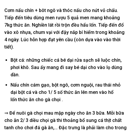
Cơm nấu chín + bôt ngô và thóc nấu cho nứt vỏ chấu.
Tiếp
đến
tiêu dùng
men rượu 5 quả men
mang
khoảng
7kg thức ăn. Nghiền lát rồi trộn đều
hẩu lốn
. Tiếp
đến
đổ
vào xô nhựa, chum vại
với
đậy nắp
bí hiểm
trong khoảng
4 ngày. L
úc
hỗn hợp
đạt
yên
cầu (còn dựa vào vào thời
tiết).
Bột cá:
những
chiếc
cá bé dại rửa sạch sẽ luộc chín,
phơi khô. Sau
ấy
mang
đi say bé dại cho vào lọ
dùng
dần.
Nấu chín cám gạo, bột ngô, cơm nguội, rau thái nhỏ
dại bột cá và cho 1/ 5 số thức ăn lên men vào
hổ
lốn
thức ăn cho gà chọi .
⇒ Để nuôi gà chọi mau mập ngày cho ăn 3 bữa. Mỗi bữa
cho ăn 2/ 3 diều chọi gà
thi thoảng
bổ sung cá
thịt
chất
tanh cho chơi đá gà ăn,… Đ
ặc trưng
là phải
làm cho
trong