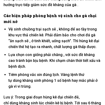
hưởng
trực tiếp giảm sức đề kháng của gà .
Các
biện pháp
phòng bệnh vệ sinh cho gà chọi
mới nở
Vệ sinh chuồng trại sạch sẽ ,
không
để ao
tầy
trong
khu vực thả chiến kê. Phải đảm bảo cho chơi đá gà
“ăn sạch sẽ , ở
tinh khiết,
uống sạch”. Thì hùng kê đại
chiến thế hệ tạo ra nhanh, chất lượng gà
thấp
được.
Lựa chọn
con giống
phải chăng
,
với
sức đề kháng
cao
tránh
bận bịu bệnh. K
hi
chạm chán thời tiết xấu và
bệnh dịch.
Tiêm phòng vắc xin đúng lịch. Vâng lệnh
thứ
tự
dùng
kháng sinh phòng
1
số bệnh hay mắc phải ở
gà vì vi trùng.
Lưu ý: Trong
giai đoạn
hùng kê đại chiến đẻ,
chỉ
dùng
kháng sinh
lúc
chiến kê bị bệnh. T
ới
sau 6 tháng