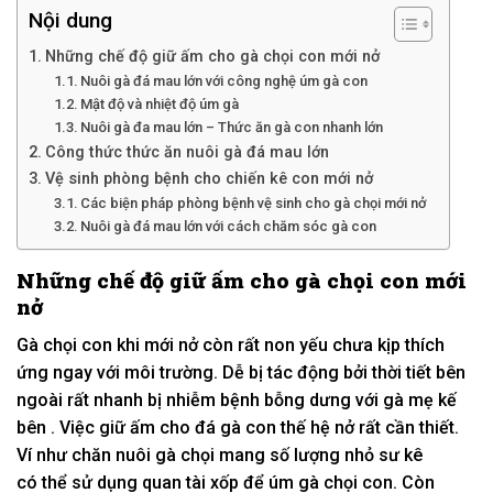
Nội dung
Những chế độ giữ ấm cho gà chọi con mới nở
Nuôi gà đá mau lớn với công nghệ úm gà con
Mật độ và nhiệt độ úm gà
Nuôi gà đa mau lớn – Thức ăn gà con nhanh lớn
Công thức thức ăn nuôi gà đá mau lớn
Vệ sinh phòng bệnh cho chiến kê con mới nở
Các biện pháp phòng bệnh vệ sinh cho gà chọi mới nở
Nuôi gà đá mau lớn với cách chăm sóc gà con
Những chế độ giữ ấm cho gà chọi con mới
nở
Gà chọi con khi mới nở còn rất non yếu chưa kịp
thích
ứng
ngay
với
môi trường. Dễ bị
tác động
bởi thời tiết bên
ngoài rất nhanh bị nhiễm bệnh
bỗng dưng
với
gà mẹ
kế
bên
.
Việc giữ ấm cho đá gà con thế hệ nở rất
cần thiết.
V
í như
chăn nuôi gà chọi
mang
số lượng nhỏ sư kê
có thể
sử dụng
quan tài
xốp để úm gà chọi con. Còn