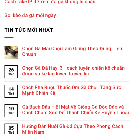
Cách fake IP để xem đá gà không bị chặn
Soi kèo đá gà mỗi ngày
TIN TỨC MỚI NHẤT
Chọn Gà Mái Chọi Làm Giống Theo Đúng Tiêu
Chuẩn
Chọn Gà Đá Hay: 3+ cách tuyển chiến kê chuẩn
26
được sư kê lão luyện truyền lại
Th6
Cách Pha Rượu Thuốc Om Gà Chọi: Tăng Sức
14
Mạnh Chiến Kê
Th6
Gà Bạch Đầu – Bí Mật Về Giống Gà Độc Đáo và
10
Cách Chăm Sóc Để Thành Chiến Kê Huyền Thoại
Th6
Hướng Dẫn Nuôi Gà Đá Cựa Theo Phong Cách
05
Miền Nam
Th6