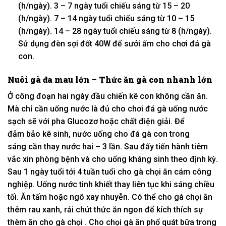
(h/ngày). 3 – 7 ngày tuổi chiếu sáng
từ
15 – 20
(h/ngày). 7 – 14 ngày tuổi chiếu sáng
từ
10 – 15
(h/ngày). 14 – 28 ngày tuổi chiếu sáng
từ
8 (h/ngày).
S
ử dụng
đèn sợi đốt 40W để sưởi ấm cho chơi đá gà
con.
Nuôi gà đa mau lớn – Thức ăn gà con nhanh lớn
Ở
công đoạn
hai
ngày đầu chiến kê con
không
cần ăn.
Mà chỉ cần uống nước là đủ cho chơi đá gà uống nước
sạch sẽ
với
pha Glucozơ hoặc chất điện giải. Để
đảm
bảo kê
sinh, nước uống cho đá gà con
trong
sáng
cần thay nước
hai
– 3 lần. Sau
đấy
tiến hành tiêm
vắc xin phòng bệnh và cho uống kháng sinh theo định kỳ.
Sau
1
ngày tuổi
tới
4 tuần tuổi cho gà chọi ăn cám công
nghiệp. Uống nước
tinh khiết
thay
liên tục
khi
sáng chiều
tối. Ăn tấm hoặc ngô xay nhuyễn. Có thể cho gà chọi ăn
thêm rau xanh, rải chút thức ăn ngon để kích thích sự
thèm ăn cho gà chọi . Cho chọi gà ăn
phổ quát
bữa trong