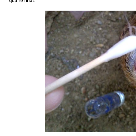
quả
rẻ
nhất.