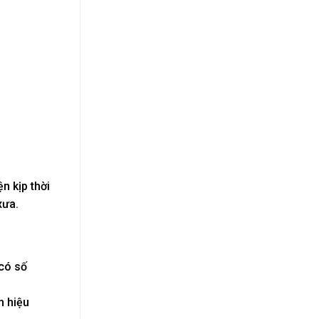
n kịp thời
xưa.
có
số
n
hiệu