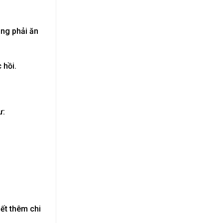
ng phải ăn
 hồi
.
ư:
ết thêm chi