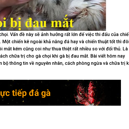
họi. Vấn đề này sẽ ảnh hưởng rất lớn đế việc thi đấu của chi
 Một chiến kê ngoài khả năng đá hay và chiến thuật tốt thì đô
 mắt kém cũng coi như thua thiệt rất nhiều so với đối thủ. Là
ách chữa trị cho gà chọi khi gà bị đau mắt. Bài viết hôm nay
n bộ thông tin về nguyên nhân, cách phòng ngừa và chữa trị k