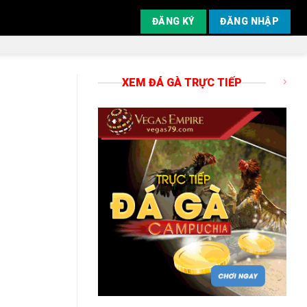
ĐĂNG KÝ
ĐĂNG NHẬP
XEM ĐÁ GÀ TRỰC TIẾP