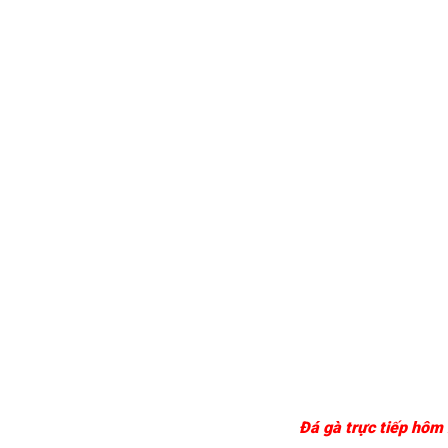
Đá gà trực tiếp hôm