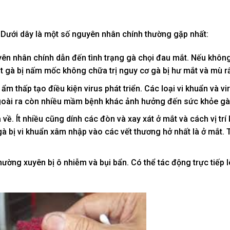
 Dưới dây là một số nguyên nhân chính thường gặp nhất:
n nhân chính dẫn đến tình trạng gà chọi đau mắt. Nếu khôn
ắt gà bị nấm mốc không chữa trị nguy cơ gà bị hư mắt và mù r
ẩm thấp tạo điều kiện virus phát triển. Các loại vi khuẩn và vi
Ngoài ra còn nhiều mầm bệnh khác ảnh hưởng đến sức khỏe gà
 về. Ít nhiều cũng dính các đòn và xay xát ở mắt và cách vị trí
à bị vi khuẩn xâm nhập vào các vết thương hở nhất là ở mắt. 
hường xuyên bị ô nhiễm và bụi bẩn. Có thể tác động trực tiếp 