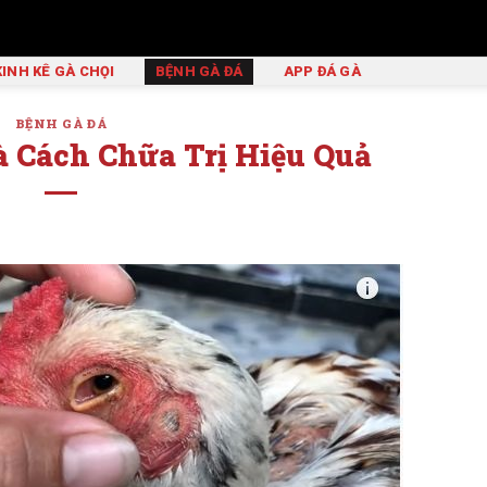
KINH KÊ GÀ CHỌI
BỆNH GÀ ĐÁ
APP ĐÁ GÀ
BỆNH GÀ ĐÁ
à Cách Chữa Trị Hiệu Quả