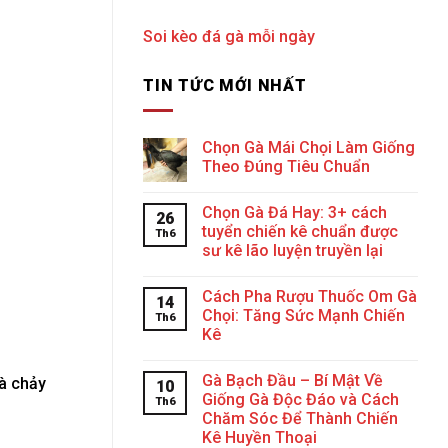
Soi kèo đá gà mỗi ngày
TIN TỨC MỚI NHẤT
Chọn Gà Mái Chọi Làm Giống
Theo Đúng Tiêu Chuẩn
Chọn Gà Đá Hay: 3+ cách
26
tuyển chiến kê chuẩn được
Th6
sư kê lão luyện truyền lại
Cách Pha Rượu Thuốc Om Gà
14
Chọi: Tăng Sức Mạnh Chiến
Th6
Kê
Gà Bạch Đầu – Bí Mật Về
và chảy
10
Giống Gà Độc Đáo và Cách
Th6
Chăm Sóc Để Thành Chiến
Kê Huyền Thoại