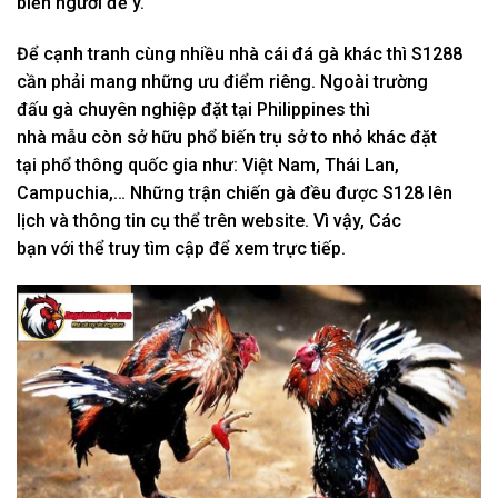
biến
người
để ý
.
Để
cạnh tranh
cùng
nhiều
nhà
cái
đá gà khác thì S1288
cần phải
mang
những
ưu điểm
riêng. Ngoài
trường
đấu
gà
chuyên nghiệp
đặt tại Philippines thì
nhà
mẫu
còn
sở hữu
phổ biến
trụ sở
to
nhỏ khác đặt
tại
phổ thông
quốc gia
như: Việt Nam, Thái Lan,
Campuchia,…
Những
trận chiến
gà đều được S128 lên
lịch và
thông tin
cụ thể trên website. V
ì vậy
,
Các
bạn
với
thể
truy tìm
cập để xem trực tiếp.