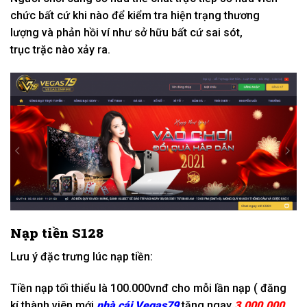
chức
bất cứ
khi
nào để
kiểm tra
hiện trạng
thương
lượng
và phản hồi
ví như
sở hữu
bất cứ
sai sót
,
trục
trặc
nào xảy ra.
Nạp tiền S128
Lưu ý
đặc trưng
lúc
nạp tiền:
Tiền nạp tối thiểu là 100.000vnđ cho mỗi lần nạp ( đăng
kí thành viên mới
nhà cái Vegas79
tặng ngay
3.000.000