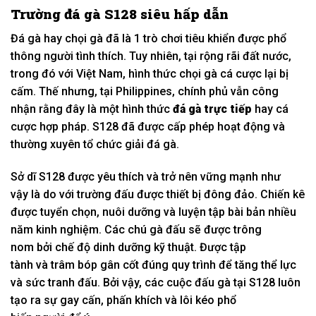
Trường đá gà S128 siêu hấp dẫn
Đá gà hay chọi gà đã là
1
trò chơi
tiêu khiển
được
phổ
thông
người tình
thích. T
uy nhiên
, tại
rộng rãi
đất nước
,
trong
đó
với
Việt Nam, hình thức chọi gà cá cược lại bị
cấm. Thế nhưng, tại Philippines, chính phủ vẫn
công
nhận
rằng đây là
một
hình thức
đá gà trực tiếp
hay cá
cược hợp pháp. S128 đã được cấp phép hoạt động và
thường xuyên tổ chức giải đá gà.
Sở dĩ S128 được
yêu thích
và
trở nên
vững mạnh
như
vậy
là do
với
trường đấu
được
thiết bị
đông đảo.
Chiến kê
được tuyển chọn, nuôi dưỡng và
luyện tập
bài bản
nhiều
năm kinh nghiệm
. C
ác
chú gà đấu sẽ được
trông
nom
bởi chế độ dinh dưỡng
kỹ thuật. Đ
ược
tập
tành
và
trâm
bóp gân cốt đúng
quy trình
để
tăng
thể lực
và sức
tranh đấu
. B
ởi vậy
,
các
cuộc đấu
gà tại S128 luôn
tạo ra sự gay cấn, phấn khích và
lôi kéo
phổ