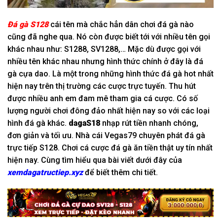
Đá gà S128
cái tên mà chắc hẳn dân chơi đá gà nào
cũng đã nghe qua. Nó còn được biết tới với nhiều tên gọi
khác nhau như: S1288, SV1288,… Mặc dù được gọi với
nhiều tên khác nhau nhưng hình thức chính ở đây là đá
gà cựa dao. Là một trong những hình thức đá gà hot nhất
hiện nay trên thị trường các cược trực tuyến. Thu hút
được nhiều anh em đam mê tham gia cá cược. Có số
lượng người chơi đông đảo nhất hiện nay so với các loại
hình đá gà khác.
dagaS18
nhạp rút tiền nhanh chóng,
đơn giản và tối ưu. Nhà cái Vegas79 chuyên phát đá gà
trực tiếp S128. Chơi cá cược đá gà ăn tiền thật uy tín nhất
hiện nay. Cùng tìm hiểu qua bài viết dưới đây của
xemdagatructiep.xyz
để biết thêm chi tiết.