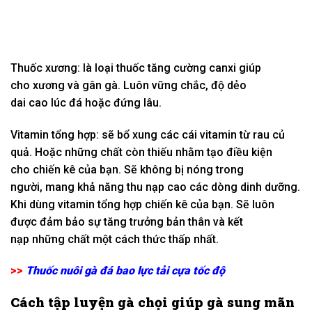
Thuốc xương: là
loại
thuốc
tăng
cường canxi
giúp
cho
xương và gân gà. Luôn
vững chắc
, độ
dẻo
dai
cao
lúc
đá hoặc đứng lâu.
Vitamin tổng hợp: sẽ bổ xung
các
cái
vitamin
từ
rau củ
quả. Hoặc
những
chất còn thiếu nhằm
tạo điều kiện
cho
chiến kê của bạn. Sẽ
không
bị nóng trong
người,
mang
khả năng
thu nạp
cao
các
dòng
dinh dưỡng.
K
hi
dùng
vitamin tổng hợp chiến kê của bạn. Sẽ luôn
được đảm bảo sự
tăng trưởng
bản thân và
kết
nạp
những
chất
một
cách thức
thấp
nhất.
>>
Thuốc nuôi gà đá bao lực tải cựa tốc độ
Cách tập luyện gà chọi giúp gà sung mãn