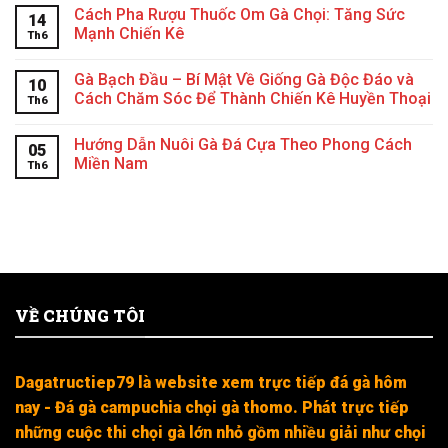
Cách Pha Rượu Thuốc Om Gà Chọi: Tăng Sức
14
Mạnh Chiến Kê
Th6
Gà Bạch Đầu – Bí Mật Về Giống Gà Độc Đáo và
10
Cách Chăm Sóc Để Thành Chiến Kê Huyền Thoại
Th6
Hướng Dẫn Nuôi Gà Đá Cựa Theo Phong Cách
05
Miền Nam
Th6
VỀ CHÚNG TÔI
Dagatructiep79 là website xem trực tiếp đá gà hôm
nay - Đá gà campuchia chọi gà thomo. Phát trực tiếp
những cuộc thi chọi gà lớn nhỏ gồm nhiều giải như chọi