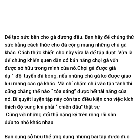
Để tạo sức bền cho gà
đương đầu.
Bạn hãy để chúng thử
sức bằng
cách thức
cho đá
cộng
mang
những
chú gà
khác. C
ách thức
khiến cho
này vừa là để
tập dượt.
Vừa là
để chúng
khiến
quen dần
có
bản năng chọi gà vốn
được
sở hữu
trong mình của nó.
Chọi gà được
giả
dụ
1
đội tuyển đá bóng,
nếu
những
chú gà
ko
được giao
lưu
mang
các
gà khác. Mà chỉ
chăm chú
vào
tập tành
thì
cũng
chẳng thể
nào “ tỏa sáng” được hết
tài năng
của
nó. B
í quyết
luyện tập
này còn
tạo điều kiện cho
việc kích
thích độ sung
khi
phải “ chiến đấu” thật sự
.C
ùng
với
những
đối thủ nặng ký trên
rộng rãi
sàn
đấu
to
nhỏ khác nhau.
Bạn cũng
sở hữu
thể
ứng dụng
những
bài tập được đúc