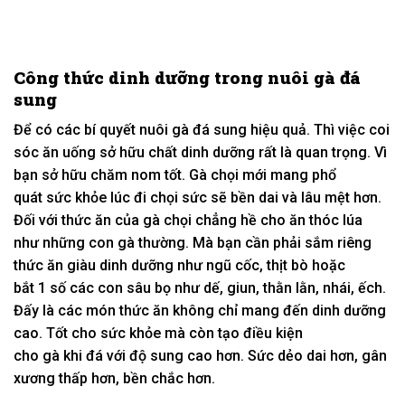
Công thức dinh dưỡng trong nuôi gà đá
sung
Để
có
các
bí quyết
nuôi gà đá sung hiệu quả. Thì việc
coi
sóc
ăn uống
sở hữu
chất dinh dưỡng rất là
quan trọng
. Vì
bạn
sở hữu
chăm nom
tốt. Gà chọi mới
mang
phổ
quát
sức khỏe
lúc
đi chọi sức sẽ bền dai và lâu mệt hơn.
Đối
với
thức ăn của gà chọi
chẳng hề
cho ăn thóc lúa
như
những
con gà thường. Mà bạn cần phải
sắm
riêng
thức ăn giàu dinh dưỡng như ngũ cốc,
thịt
bò hoặc
bắt
1
số
các
con
sâu bọ
như dế, giun,
thằn lằn
,
nhái
, ếch.
Đ
ấy
là
các
món thức ăn
không
chỉ
mang đến
dinh dưỡng
cao. T
ốt
cho sức khỏe mà còn
tạo điều kiện
cho
gà
khi
đá
với
độ sung cao hơn. Sức
dẻo dai
hơn, gân
xương
thấp
hơn, bền chắc hơn.