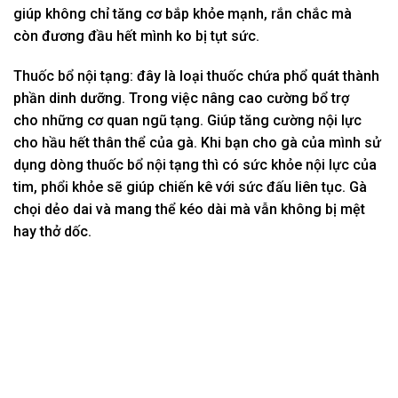
giúp
không
chỉ
tăng
cơ bắp khỏe mạnh, rắn chắc mà
còn
đương đầu
hết mình
ko
bị tụt sức.
Thuốc bổ nội tạng: đây là
loại
thuốc
chứa
phổ quát
thành
phần dinh dưỡng. Trong việc
nâng cao
cường bổ trợ
cho
những
cơ quan ngũ tạng. Giúp
tăng
cường nội lực
cho
hầu hết
thân thể
của gà. K
hi
bạn cho gà của mình
sử
dụng
dòng
thuốc bổ nội tạng thì
có
sức khỏe nội lực của
tim, phổi khỏe sẽ giúp chiến kê
với
sức đấu
liên tục. Gà
chọi
dẻo dai
và
mang
thể kéo dài mà vẫn
không
bị mệt
hay thở dốc.