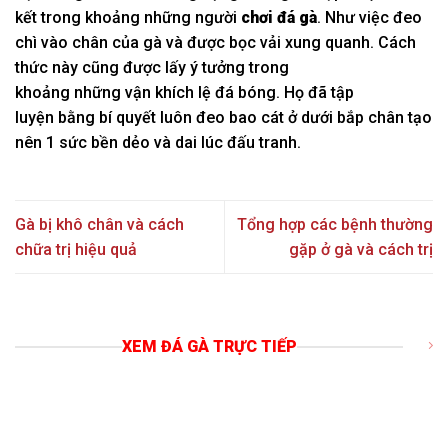
kết
trong khoảng
những
người
chơi đá gà
. Như việc đeo
chì vào chân của gà và được bọc vải
xung quanh
. C
ách
thức
này cũng được lấy ý tưởng
trong
khoảng
những
vận
khích lệ
đá bóng. Họ đã
tập
luyện
bằng
bí quyết
luôn đeo bao cát ở dưới
bắp chân
tạo
nên
1
sức bền dẻo và dai
lúc
đấu tranh
.
Gà bị khô chân và cách
Tổng hợp các bệnh thường
chữa trị hiệu quả
gặp ở gà và cách trị
XEM ĐÁ GÀ TRỰC TIẾP