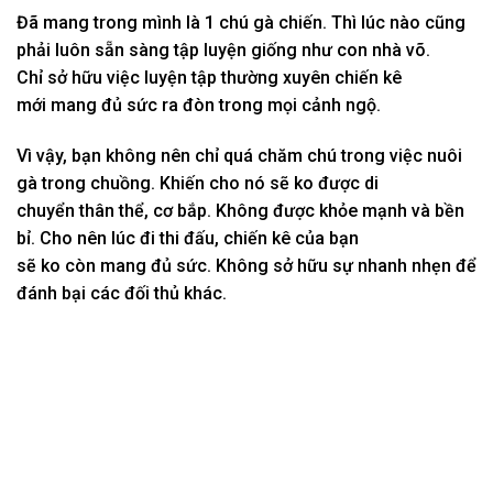
Đã
mang
trong mình là
1
chú gà chiến. Thì
lúc
nào cũng
phải luôn sẵn sàng
tập luyện
giống như con nhà võ.
Chỉ
sở hữu
việc
luyện tập
thường xuyên chiến kê
mới
mang
đủ sức ra đòn trong mọi
cảnh ngộ
.
Vì vậy
, bạn
không
nên chỉ quá
chăm chú
trong việc nuôi
gà trong chuồng. K
hiến cho
nó sẽ
ko
được
di
chuyển
thân thể
, cơ bắp. K
hông
được khỏe mạnh và
bền
bỉ
. C
ho nên
lúc
đi thi đấu, chiến kê của bạn
sẽ
ko
còn
mang
đủ sức. Không
sở hữu
sự nhanh nhẹn để
đánh bại
các
đối thủ khác.