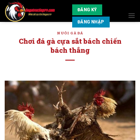
Skip
ĐĂNG KÝ
to
content
ĐĂNG NHẬP
NUÔI GÀ ĐÁ
Chơi đá gà cựa sắt bách chiến
bách thắng