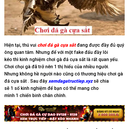
Hiện tại
, thú vui
chơi đá gà cựa sắt
đang được
đầy đủ
quý
ông
quan tâm
. Nhưng để
với
một
fake
đấu đầy
lôi
kéo
thì kinh nghiệm chơi gà đá cựa sắt là rất
quan yếu
.
Chơi chọi gà đã
trở nên
1
thị hiếu
của
nhiều
người.
Nhưng
không hề
người nào
cũng
có thương hiệu
chơi gà
đá cựa sắt . Sau đây
xemdagatructiep.xyz
sẽ chia
sẽ
1
số kinh nghiệm để bạn
có
thể
mang
cho
mình
1
chiến binh chân chính.