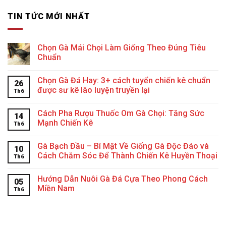
TIN TỨC MỚI NHẤT
Chọn Gà Mái Chọi Làm Giống Theo Đúng Tiêu
Chuẩn
Chọn Gà Đá Hay: 3+ cách tuyển chiến kê chuẩn
26
được sư kê lão luyện truyền lại
Th6
Cách Pha Rượu Thuốc Om Gà Chọi: Tăng Sức
14
Mạnh Chiến Kê
Th6
Gà Bạch Đầu – Bí Mật Về Giống Gà Độc Đáo và
10
Cách Chăm Sóc Để Thành Chiến Kê Huyền Thoại
Th6
Hướng Dẫn Nuôi Gà Đá Cựa Theo Phong Cách
05
Miền Nam
Th6