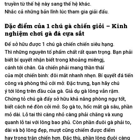
truyền
từ
thế hệ này sang thế hệ khác.
N
hắc
cả
những
bản lĩnh
lúc
tham gia
giải đấu.
Đặc điểm của
1
chú gà chiến
giỏi
– Kinh
nghiệm chơi gà đá cựa sắt
Để sở hữu được
1
chú gà chiến chiến
siêu hạng.
T
hì
những
nguyên tố
phẩm chất rất
quan trọng
. Bạn phải
biết
bí quyết
nhận biết
trong khoảng
miêngj,
cánh
tới
chân. Gà chiến phải
mang
thần tháí
của
một
chiến binh: đôi mắt nhanh nhẹn. B
í quyết
đá
tiến
công
và
phòng thủ
cởi mở
. Đ
ặc trưng
, bạn hãy chú
ý
tới
lông trên đầu của gà. G
iả dụ
gà lông vẫn rậm.
Chứng tỏ chú gà
đấy
sở hữu
khả năng
phòng ngự
tốt,
biết
cách
né đòn
cởi mở
. Sọ gà
to
, hốc mắt gà sâu, phần
mỏ dài. Lỗ tai thì càng nhỏ càng
phải chăng
và
xung
quanh
lỗ tai
với
lông bao phủ. Còn phần đuôi gà phải
to
,
dài và bộ lông đẹp, mượt cũng chiếm được
điểm
hay
trong
trận chiến
hơn. Đ
ặc thù
, phần lông đuôi càng