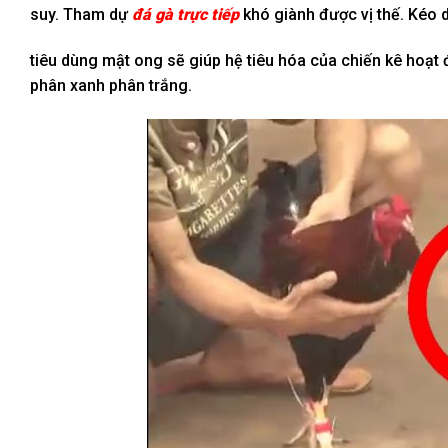
suy. T
ham dự
đá gà trực tiếp
khó giành được vị thế. Kéo 
tiêu dùng
mật ong sẽ giúp hệ tiêu hóa của chiến kê hoạt
phân xanh phân trắng.