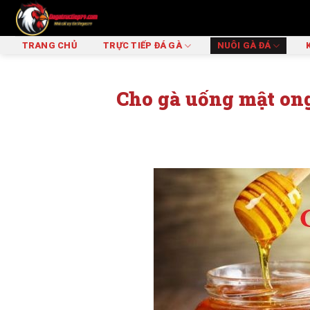
Skip
to
content
TRANG CHỦ
TRỰC TIẾP ĐÁ GÀ
NUÔI GÀ ĐÁ
Cho gà uống mật ong