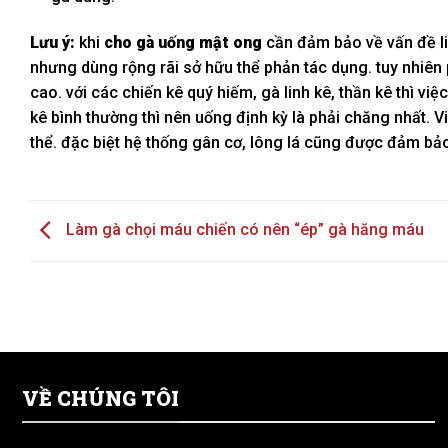
Lưu ý:
khi
cho gà uống mật ong
cần đảm bảo về vấn đề l
nhưng
dùng
rộng rãi
sở hữu
thể phản tác dụng.
tuy nhiên
cao.
với
các
chiến kê quý
hiếm
, gà linh kê, thần kê thì v
kê
bình thường
thì nên uống định kỳ là
phải chăng
nhất. V
thể
.
đặc biệt
hệ thống gân cơ, lông lá cũng được đảm bảo
Làm gà chọi máu chiến có nên “ép” gà hăng máu
VỀ CHÚNG TÔI