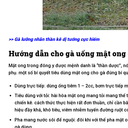
>>
Gà lưỡng nhãn thần kê dị tướng cực hiếm
Hướng dẫn
cho gà uống mật ong
Mật ong trong đông y được mệnh danh là “thần dược”, n
phụ.
một
số
bí quyết
tiêu dùng
mật ong cho gà đúng
bí q
Dùng
trực tiếp:
dùng
ống tiêm
1
– 2cc, bơm trực tiếp 
Tiêu dùng
với
tỏi:
hài hòa
mật ong
mang
tỏi
mang
thể 
chiến kê.
cách thức
thực hiện
rất
đơn thuần
, chỉ cần b
hiệu
đầy
khá
, khó tiêu, viêm nhiễm
tuyến đường
ruột
c
Pha
mang
nước sôi để nguội:
đôi khi
với
thể pha mật 
gà
dùng
.