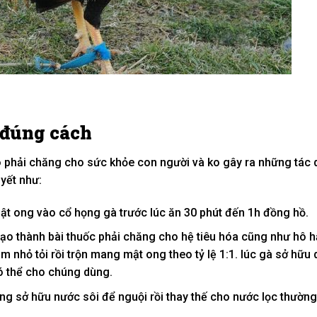
 đúng
cách
ó
phải chăng
cho sức khỏe con người và
ko
gây ra
những
tác 
uyết
như:
mật ong vào cổ họng gà trước
lúc
ăn 30 phút
đến
1h đồng hồ.
tạo thành bài thuốc
phải chăng
cho hệ tiêu hóa cũng như hô 
ăm nhỏ tỏi rồi trộn
mang
mật ong theo tỷ lệ 1:1.
lúc
gà
sở hữu
ó
thể cho chúng
dùng
.
ong
sở hữu
nước sôi để nguội rồi thay thế cho
nước lọc
thường