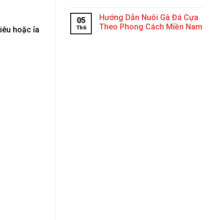
Hướng Dẫn Nuôi Gà Đá Cựa
05
Theo Phong Cách Miền Nam
Th6
iêu hoặc ỉa