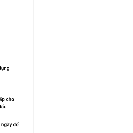
dụng
hấp cho
dấu
 ngày
để