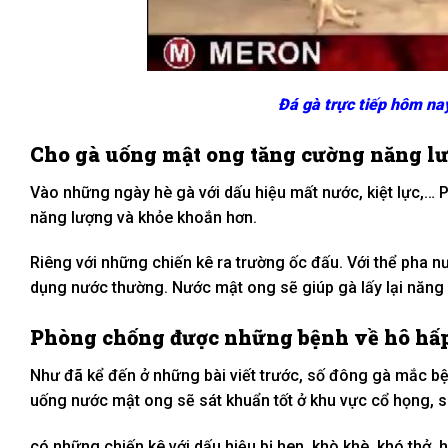
Đá gà trực tiếp hôm n
Cho gà uống mật ong
tăng
cường năng l
Vào
những
ngày hè gà
với
dấu hiệu
mất nước,
kiệt lực
,… 
năng lượng và khỏe khoắn hơn.
Riêng
với
những
chiến kê ra
trường ốc
đấu. V
ới
thể pha n
dụng
nước thường. Nước mật ong sẽ giúp gà lấy lại năng
Phòng chống được
những
bệnh về hô hấ
Như đã
kể
đến
ở
những
bài viết trước,
số đông
gà mắc b
uống nước mật ong sẽ sát khuẩn
tốt
ở khu vực cổ họng, 
có
những
chiến kê
với
dấu hiệu
bị hen, khò khè, khó thở,