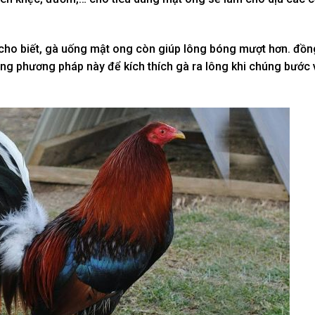
cho biết, gà uống mật ong còn giúp lông bóng mượt hơn.
đồn
ụng
phương pháp
này để kích thích gà ra lông
khi
chúng bước