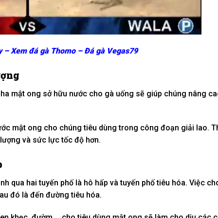
ay – Xem đá gà Thomo – Đá gà Vegas79
ượng
Pha mật ong
sở hữu
nước cho gà uống sẽ giúp chúng
nâng ca
ước mật ong cho chúng
tiêu dùng
trong
công đoạn
giải lao. T
 lượng và sức lực
tốc độ hơn
.
p
ệnh qua
hai
tuyến phố
là hô hấp và
tuyến phố
tiêu hóa. Việc ch
sau
đó
là
đến
đường
tiêu hóa.
 hen khẹc, đườm,… cho
tiêu dùng
mật ong sẽ
làm cho
dịu
các
c