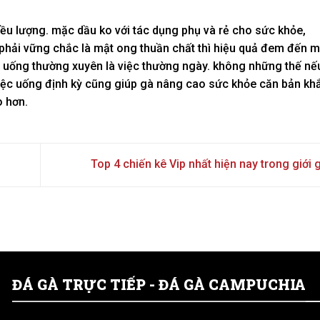
iều lượng.
mặc dầu
ko
với
tác dụng phụ và
rẻ
cho sức khỏe,
phải
vững chắc
là mật ong
thuần chất
thì hiệu quả
đem đến
m
iệc uống thường xuyên là việc
thường ngày
.
không những thế
nế
iệc uống định kỳ cũng giúp gà
nâng cao
sức khỏe
căn bản
kh
 hơn.
Top 4 chiến kê Vip nhất hiện nay trong giới 
ĐÁ GÀ TRỰC TIẾP - ĐÁ GÀ CAMPUCHIA