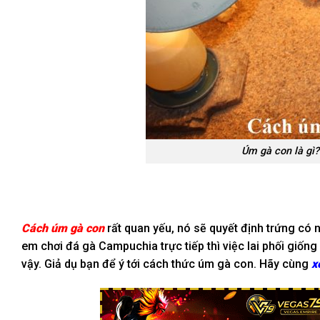
Úm gà con là gì?
Cách
úm gà con
rất
quan yếu
, nó sẽ quyết định trứng
có
n
em chơi đá gà Campuchia trực tiếp thì việc lai phối giốn
vậy. G
iả dụ
bạn
để ý
tới
cách thức
úm gà con. Hãy
cùng
x