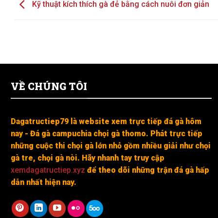
Kỹ thuật kích thích gà đẻ bằng cách nuôi đơn giản
VỀ CHÚNG TÔI
Dagatructiep79 là website xem trực tiếp đá gà hôm
nay - Đá gà campuchia chọi gà thomo. Phát trực tiếp
những cuộc thi chọi gà lớn nhỏ gồm nhiều giải như chọi
gà tre, chọi gà nòi. Hãy nhanh tay truy cập
xemdagatructiep.xyz
để theo dõi những trận đá gà hấp
dẫn nhất hiện nay.