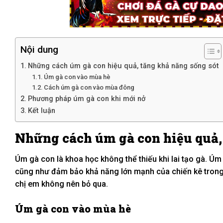
Nội dung
Những cách úm gà con hiệu quả, tăng khả năng sống sót
Úm gà con vào mùa hè
Cách úm gà con vào mùa đông
Phương pháp úm gà con khi mới nở
Kết luận
Những
cách
úm gà con hiệu quả
Úm gà con là
khoa học
không thể
thiếu
khi
lai tạo gà. Ú
cũng như đảm bảo khả năng
lớn mạnh
của chiến kê
trong
chị em
không
nên bỏ qua.
Úm gà con vào mùa hè