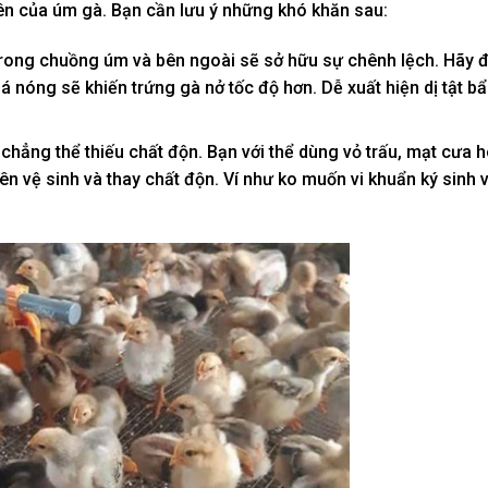
ên
của úm gà. Bạn cần lưu ý
những khó khăn
sau:
trong chuồng úm và bên ngoài sẽ
sở hữu
sự chênh lệch. Hãy 
uá
nóng
sẽ
khiến
trứng gà nở
tốc độ hơn.
Dễ xuất hiện dị tật b
à
chẳng thể
thiếu chất độn. Bạn
với
thể
dùng
vỏ trấu,
mạt cưa
h
n vệ sinh và thay chất độn. V
í như
ko
muốn vi khuẩn ký sinh 