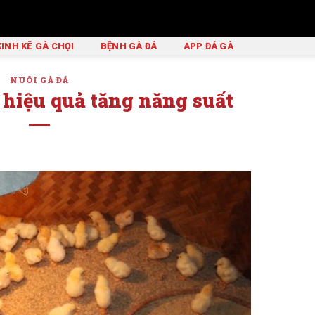
KINH KÊ GÀ CHỌI
BỆNH GÀ ĐÁ
APP ĐÁ GÀ
NUÔI GÀ ĐÁ
hiệu quả tăng năng suất