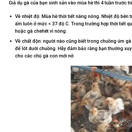
Giả dụ
gà của bạn sinh sản vào mùa hè thì 4 tuần
trước ti
Về nhiệt độ: Mùa hè thời tiết nắng
nóng.
Nhiệt độ bên 
ấm luôn ở mức < 37 độ C. Trong trường hợp thời tiết q
hoặc gà chehét vì
nóng
.
Về chất độn:
người nào
cũng biết trong chuồng úm g
để lót dưới chuồng. Hãy đảm bảo rằng bạn thường xuyê
cho
các
chú gà con mới nở.