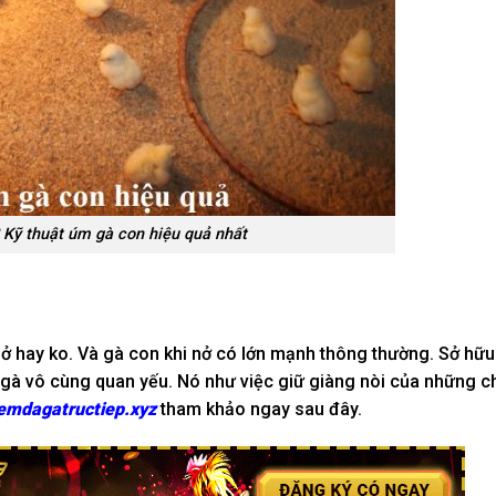
 Kỹ thuật úm gà con hiệu quả nhất
ở hay
ko.
Và gà con
khi
nở
có
lớn mạnh
thông thường
. S
ở hữu
g gà
vô cùng
quan yếu.
Nó như việc
giữ giàng
nòi
của
những
ch
emdagatructiep.xyz
tham khảo ngay sau đây.