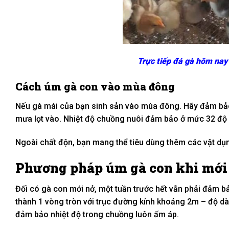
Trực tiếp đá gà hôm na
Cách
úm gà con vào mùa đông
Nếu
gà mái của bạn sinh sản vào mùa đông. Hãy đảm b
mưa lọt vào. Nhiệt độ chuồng nuôi đảm bảo ở mức 32 độ 
Ngoài chất độn, bạn
mang
thể
tiêu dùng
thêm
các
vật dụ
Phương pháp
úm gà con
khi
mới
Đối
có
gà con mới nở,
một
tuần
trước hết
vẫn phải đảm b
thành
1
vòng tròn
với
trục đường
kính khoảng 2m – độ dài
đảm bảo nhiệt độ trong chuồng luôn
ấm áp
.