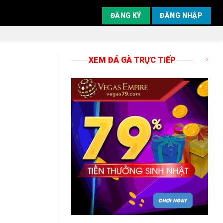
ĐĂNG KÝ
ĐĂNG NHẬP
XEM ĐÁ GÀ TRỰC TIẾP