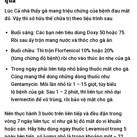
quả
Lúc
Cả nhà
thấy gà
mang
triệu chứng của bệnh đau mắt
đỏ. Vậy thì
sở hữu
thể chữa trị theo liệu trình sau:
Buổi sáng:
Các bạn
nên
tiêu dùng
Doxy 50 hoặc 75.
Rồi sau
ấy
trộn
mang
nước và thóc cho gà ăn.
Buổi chiều: Thì trộn Florfenicol 10% hoặc 20%
(từng
chừng độ
bệnh) rồi cho vào thức ăn nhẹ của gà.
Trong ngày phải
liên tiếp
nhỏ bằng thuốc mắt cho gà.
Cũng
mang
thể
dùng
những
dòng
thuốc như
Gentamycin. Mỗi lần nhỏ
từ
1
– 15 giọt, tùy
biểu
lộ
bệnh của gà. Sau
1
–
2
phút, thì
liên tục
nhỏ dại
Ivermectin để
vô trùng
, rồi
bảo vệ
mắt cho gà.
Nên
thực hành
3 bước trên
liên tiếp
và đều đặn trong
vòng 7 ngày
liên tục
.
ví như
gà bị đỏ mắt do vi khuẩn
hoặc sán. Hãy
tiêu dùng
ngay thuốc Levamisol trong 5
ngày
liên tiếp
, số lượng nhỏ là
trong khoảng
một
– 22