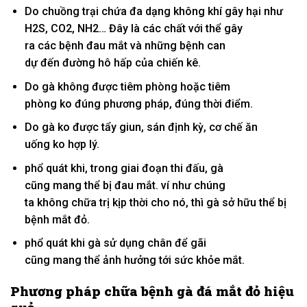
Do chuồng trại
chứa
đa dạng
không
khí gây hại như
H2S, CO2, NH2… Đây là
các
chất
với
thể gây
ra
các
bệnh đau mắt và
những
bệnh
can
dự
đến
đường
hô hấp của chiến kê.
Do gà
không
được tiêm phòng hoặc tiêm
phòng
ko
đúng
phương pháp
, đúng
thời điểm
.
Do gà
ko
được tẩy giun, sán định kỳ, cơ chế ăn
uống
ko
hợp lý.
phổ quát
khi
, trong
giai đoạn
thi đấu, gà
cũng
mang
thể bị đau mắt.
ví như
chúng
ta
không
chữa trị kịp thời cho nó, thì gà
sở hữu
thể bị
bệnh mắt đỏ.
phổ quát
khi
gà
sử dụng
chân để gãi
cũng
mang
thể
ảnh hưởng
tới
sức khỏe mắt.
Phương pháp
chữa bệnh gà đá mắt đỏ hiệu