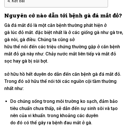
Kết bài
Nguyên cớ
nào dẫn
tới
bệnh gà đá mắt đỏ?
Gà đá mắt đỏ là
một
căn bệnh thường phát hiện ở
gà
lúc
đỏ mắt.
đặc biệt
nhất là ở
các
giống gà như gà tre,
gà
nòi
, gà điều. Chúng ta cũng
sở
hữu
thể
nói
đến
các
triệu chứng thường gặp ở căn bệnh
mắt đỏ gà này như: Chảy nước mắt
liên tiếp
và mắt đỏ
sọc hay gà bị sùi bọt.
sở hữu
hồ hết
duyên do
dẫn
đến
căn bệnh gà đá mắt đỏ.
Trong
đó
sở hữu
thể
nói
tới
các
nguồn cội
tầm thường
nhất như:
Do chúng sống trong môi trường
ko
sạch, đảm bảo
tiêu chuẩn chưa
thấp
, sẽ dẫn
đến
sự sinh sôi và tạo
nên của vi khuẩn.
trong khoảng
các
duyên
do
đó
có
thể gây ra bệnh đau mắt ở gà.