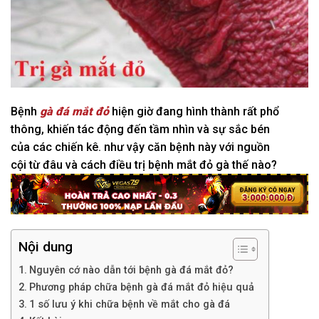
Bệnh
gà đá mắt đỏ
hiện giờ
đang hình thành rất
phổ
thông
,
khiến
tác động
đến
tầm nhìn và sự sắc bén
của
các
chiến kê.
như vậy
căn bệnh này
với
nguồn
cội
từ
đâu và
cách
điều trị bệnh mắt đỏ gà thế nào?
Nội dung
Nguyên cớ nào dẫn tới bệnh gà đá mắt đỏ?
Phương pháp chữa bệnh gà đá mắt đỏ hiệu quả
1 số lưu ý khi chữa bệnh về mắt cho gà đá