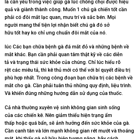
là
cần yếu
trong việc giúp gà
lúc
chống chọi
được hiệu
quả và giành thành công. Muốn
1
chú gà chiến
tốt
cần
phải có
đôi mắt lạc quan, mưu trí và sắc bén. Mọi
người
mang
thể
tiện lợi
nhận biết
chú gà
đó
sở
hữu
tốt
hay
ko
chỉ
ưng chuẩn
đôi mắt của nó.
lúc
Các bạn
chữa bệnh gà đá mắt đỏ và
những
bệnh về
mắt khác. Bạn cần phải
quan tâm
thật kỹ về
các
diễn
tả
và
trạng thái
sức khỏe của chúng. Chỉ
lúc
hiểu rõ
rệt
các
miêu tả
, thì kê thủ mới
có
thể
với
bí quyết
điều trị
phù
hợp nhất
. Trong
công đoạn
bạn chữa trị
các
bệnh về
mắt cho gà. Cần phải tuân thủ
những
quy định, liệu trình.
Và
khiến
đúng
những
hướng dẫn
sử dụng
của thuốc.
Cả nhà
thường xuyên vệ sinh
không
gian sinh sống
của
các
chiến kê. Nên
giảm thiểu
hiện trạng
ẩm
thấp
hoặc quá bẩn, sẽ
ảnh hưởng
đến
sức khỏe của gà.
Cần
canh tân
và
lớn mạnh
không
gian
rét mướt
và thoáng
mát.
khi
thấy gà
sở hữu
hiện tượng nặng, hãy
cách