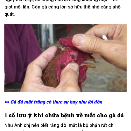
giọt mỗi lần. Còn gà càng
lớn
sở hữu
thể nhỏ càng
phổ
quát
.
>>
Gà đá mắt trắng có thực sự hay như lời đồn
1
số lưu ý
khi
chữa bệnh về mắt cho gà đá
Như
Anh chị
nên biết rằng đôi mắt là
bộ phận
rất chi