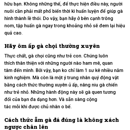
hữu
bạn. K
hông những thế
, để
thực hiện
điều này, người
nuôi cần phải mất
phổ biến
thời kì
huấn luyện
để giúp gà
hình thành
lề thói
. D
o vậy
, bạn hãy ở
bên cạnh
trông
nom
,
tập huấn
gà ngay
trong khoảng
nhỏ sẽ
đem lại
hiệu
quả cao.
Hãy
ôm ấp
gà chọi thường xuyên
Thực chất
, gà chọi cũng như
trẻ con
. Chúng luôn
thích
thân thiện
với
những
người nào
ham mê
,
quan
tâm
đến
mình. B
ởi vậy
, bạn
ko
chỉ
làm
1
sư kê
nhiều năm
kinh nghiệm.
Mà còn là
một
ý trung nhân
quý động vật
bằng
cách thức
thường xuyên
ủ ấp
, nâng niu gà chiến
như trẻ nhỏ. N
hững
hành động này sẽ gà quen
tương
đối
của bạn
đa dạng
hơn. Và sẵn sàng
cộng
tác
mỗi
khi
được
chủ nhân
o bế.
Cách thức
ẵm gà đá đúng là
không
xách
ngược chân lên