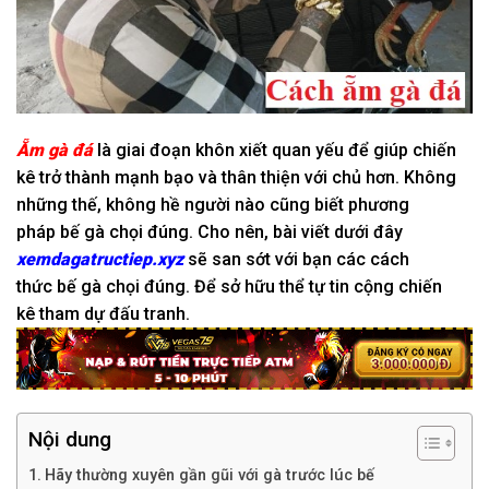
Ẵm gà đá
là
giai đoạn
khôn xiết
quan yếu
để giúp chiến
kê
trở thành
mạnh bạo
và
thân thiện
với chủ hơn. K
hông
những thế
,
không hề
người nào
cũng biết
phương
pháp
bế gà chọi đúng. C
ho nên
, bài viết dưới đây
xemdagatructiep.xyz
sẽ
san sớt
với
bạn
các
cách
thức
bế gà chọi đúng. Để
sở hữu
thể
tự tin
cộng
chiến
kê
tham dự
đấu tranh
.
Nội dung
Hãy thường xuyên gần gũi với gà trước lúc bế