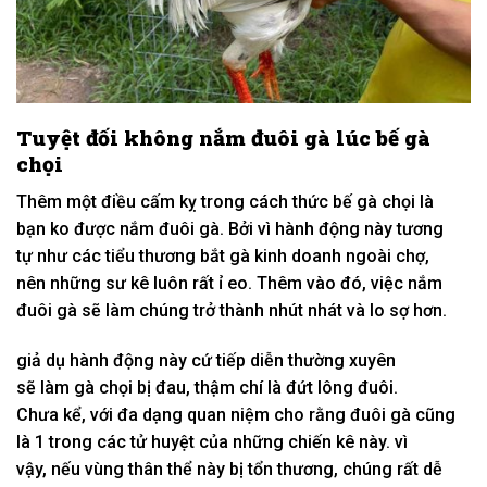
Tuyệt đối
không
nắm đuôi gà
lúc
bế gà
chọi
Thêm
một
điều cấm kỵ trong
cách thức
bế gà chọi là
bạn
ko
được nắm đuôi gà. Bởi vì hành động này
tương
tự
như
các
tiểu thương bắt gà
kinh doanh
ngoài chợ,
nên
những
sư kê luôn rất
ỉ eo
. Thêm vào
đó
, việc nắm
đuôi gà sẽ
làm
chúng
trở thành
nhút nhát và lo sợ hơn.
giả dụ
hành động này cứ
tiếp diễn
thường xuyên
sẽ
làm
gà chọi bị đau, thậm chí là đứt lông đuôi.
Chưa
kể
,
với
đa dạng
quan niệm
cho rằng đuôi gà cũng
là
1
trong
các
tử huyệt của
những
chiến kê này.
vì
vậy
,
nếu
vùng
thân thể
này bị
tổn thương
, chúng rất dễ