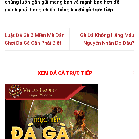
chúng luôn
gần gũi
mang
bạn và
mạnh bạo
hơn để
giành
phổ thông
chiến thắng
khi
đá gà trực tiếp
.
Luật Đá Gà 3 Miền Mà Dân
Gà Đá Không Hăng Máu
Chơi Đá Gà Cần Phải Biết
Nguyên Nhân Do Đâu?
XEM ĐÁ GÀ TRỰC TIẾP