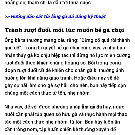
hoảng sợ, thậm chí là dẫn
tới
thua cuộc.
>>
Hướng dẫn cắt tỉa lông gà đá đúng kỹ thuật
Tránh
rượt đuổi mỗi
lúc
muốn bế gà chọi
Ông bà ta thường
mang
câu rằng: “Đừng cố quá rồi thành
quá cố”. Trong
bí quyết
bế gà chọi cũng vậy.
ví như
bạn
nhận thấy gà
ko
chịu
hiệp tác
thì đừng
nỗ lực
miễn cưỡng
rượt đuổi theo
khiến
chúng hoảng sợ. Bởi trong
công
đoạn
rượt đuổi rất dễ
khiến cho
chân gà bị thưởng
ảnh
hưởng
lớn
khả năng
giao tranh
. Hoặc điều này sẽ dễ
gây
sợ hãi
làm cho
gà
sợ hãi
.
cho nên
, bạn hãy tiếp cận
chúng
một
cách thức
từ
tốn,
nhẹ nhõm
.
Như vậy
, để
với
được
phương pháp
ẵm gà đá
hay, người
nuôi cần phải tập quen
sở hữu
gà và
thực hành
mọi thao
tác
một
cách thức
nhẹ nhõm
,
từ
tốn. Bạn hãy luôn ân
cần
trông nom
,
tập huấn
chiến kê thường xuyên để