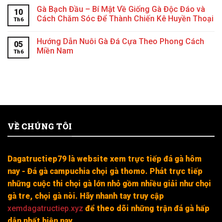
Gà Bạch Đầu – Bí Mật Về Giống Gà Độc Đáo và
10
Cách Chăm Sóc Để Thành Chiến Kê Huyền Thoại
Th6
Hướng Dẫn Nuôi Gà Đá Cựa Theo Phong Cách
05
Miền Nam
Th6
VỀ CHÚNG TÔI
Dagatructiep79 là website xem trực tiếp đá gà hôm
nay - Đá gà campuchia chọi gà thomo. Phát trực tiếp
những cuộc thi chọi gà lớn nhỏ gồm nhiều giải như chọi
gà tre, chọi gà nòi. Hãy nhanh tay truy cập
xemdagatructiep.xyz
để theo dõi những trận đá gà hấp
dẫn nhất hiện nay.