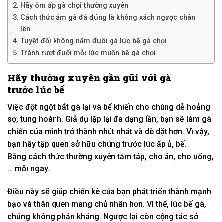
Hãy ôm ấp gà chọi thường xuyên
Cách thức ẵm gà đá đúng là không xách ngược chân
lên
Tuyệt đối không nắm đuôi gà lúc bế gà chọi
Tránh rượt đuổi mỗi lúc muốn bế gà chọi
Hãy thường xuyên
gần gũi
với
gà
trước
lúc
bế
Việc đột ngột bắt gà lại và bế
khiến cho
chúng dễ hoảng
sợ,
tung hoành
. G
iả dụ
lặp lại
đa dạng
lần, bạn sẽ
làm
gà
chiến của mình
trở thành
nhút nhát và dè dặt hơn. V
ì vậy
,
bạn hãy tập quen
sở hữu
chúng trước
lúc
ấp ủ
, bế.
Bằng
cách thức
thường xuyên tắm táp, cho ăn, cho uống,
… mỗi ngày.
Điều này sẽ giúp chiến kê của bạn
phát triển thành
mạnh
bạo
và thân quen
mang
chủ nhân
hơn. V
ì thế
,
lúc
bế gà,
chúng
không
phản kháng.
N
gược lại
còn
cộng tác
sở