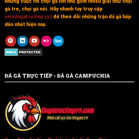
những cuộc thi chọi gà lớn nhỏ gồm nhiều giải như chọi
gà tre, chọi gà nòi. Hãy nhanh tay truy cập
xemdagatructiep.xyz
để theo dõi những trận đá gà hấp
dẫn nhất hiện nay.
ĐÁ GÀ TRỰC TIẾP - ĐÁ GÀ CAMPUCHIA