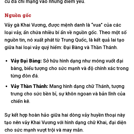
cú đá chí mạng vào những điểm yếu.
Nguồn gốc
Vảy gà Khai Vương, được mệnh danh là “vua” của các
loại vảy, ẩn chứa nhiều bí ẩn về nguồn gốc. Theo một số
nguồn tin, nó xuất phát từ Trung Quốc, là kết quả lai tạo
giữa hai loại vảy quý hiếm: Đại Bàng và Thần Thánh.
Vảy Đại Bàng:
Sở hữu hình dạng như móng vuốt đại
bàng, biểu tượng cho sức mạnh và độ chính xác trong
từng đòn đá.
Vảy Thần Thánh:
Mang hình dạng chữ Thánh, tượng
trưng cho sức bền bỉ, sự khôn ngoan và bản lĩnh của
chiến kê.
Sự kết hợp hoàn hảo giữa hai dòng vảy huyền thoại này
tạo nên vảy Khai Vương với hình dạng chữ Khai, đại diện
cho sức mạnh vượt trội và may mắn.