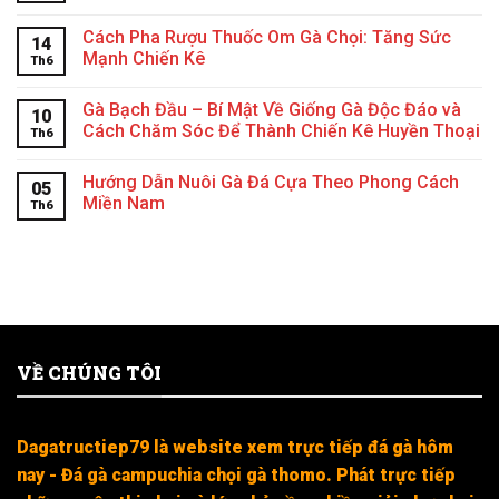
Cách Pha Rượu Thuốc Om Gà Chọi: Tăng Sức
14
Mạnh Chiến Kê
Th6
Gà Bạch Đầu – Bí Mật Về Giống Gà Độc Đáo và
10
Cách Chăm Sóc Để Thành Chiến Kê Huyền Thoại
Th6
Hướng Dẫn Nuôi Gà Đá Cựa Theo Phong Cách
05
Miền Nam
Th6
VỀ CHÚNG TÔI
Dagatructiep79 là website xem trực tiếp đá gà hôm
nay - Đá gà campuchia chọi gà thomo. Phát trực tiếp