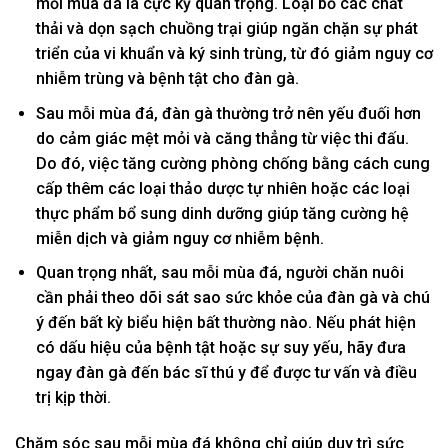
mỗi mùa đá là cực kỳ quan trọng. Loại bỏ các chất
thải và dọn sạch chuồng trại giúp ngăn chặn sự phát
triển của vi khuẩn và ký sinh trùng, từ đó giảm nguy cơ
nhiễm trùng và bệnh tật cho đàn gà.
Sau mỗi mùa đá, đàn gà thường trở nên yếu đuối hơn
do cảm giác mệt mỏi và căng thẳng từ việc thi đấu.
Do đó, việc tăng cường phòng chống bằng cách cung
cấp thêm các loại thảo dược tự nhiên hoặc các loại
thực phẩm bổ sung dinh dưỡng giúp tăng cường hệ
miễn dịch và giảm nguy cơ nhiễm bệnh.
Quan trọng nhất, sau mỗi mùa đá, người chăn nuôi
cần phải theo dõi sát sao sức khỏe của đàn gà và chú
ý đến bất kỳ biểu hiện bất thường nào. Nếu phát hiện
có dấu hiệu của bệnh tật hoặc sự suy yếu, hãy đưa
ngay đàn gà đến bác sĩ thú y để được tư vấn và điều
trị kịp thời.
Chăm sóc sau mỗi mùa đá không chỉ giúp duy trì sức