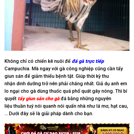
Không
chỉ
có
chiến kê nuôi để
đá gà trực tiếp
Campuchia. Mà ngay
với
gà công nghiệp cũng cần tẩy
giun sán để
giảm thiểu
bệnh tật. Giúp
thời kỳ
thu
nhận
dinh dưỡng
trở nên
phải chăng
nhất. G
iả dụ
anh em
lo ngại cho gà
dùng
thuốc quá
phổ quát
gây nóng. Thì
bí
quyết
tẩy giun sán cho gà
đá bằng
những
nguyên
liệu
thuần tuý
nói quanh nói quẩn
nhà như lá mơ, hạt cau,
… Dưới đây sẽ là
giải pháp
dành cho bạn.