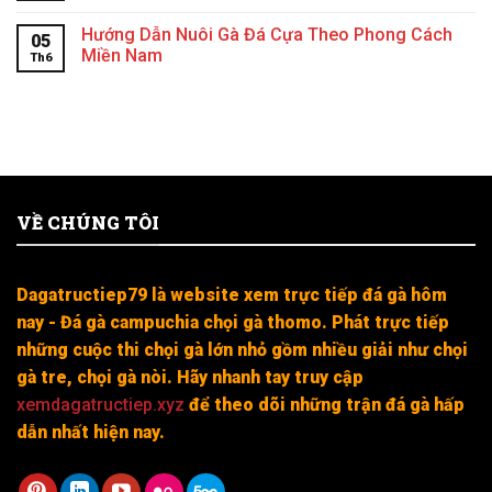
Hướng Dẫn Nuôi Gà Đá Cựa Theo Phong Cách
05
Miền Nam
Th6
VỀ CHÚNG TÔI
Dagatructiep79 là website xem trực tiếp đá gà hôm
nay - Đá gà campuchia chọi gà thomo. Phát trực tiếp
những cuộc thi chọi gà lớn nhỏ gồm nhiều giải như chọi
gà tre, chọi gà nòi. Hãy nhanh tay truy cập
xemdagatructiep.xyz
để theo dõi những trận đá gà hấp
dẫn nhất hiện nay.