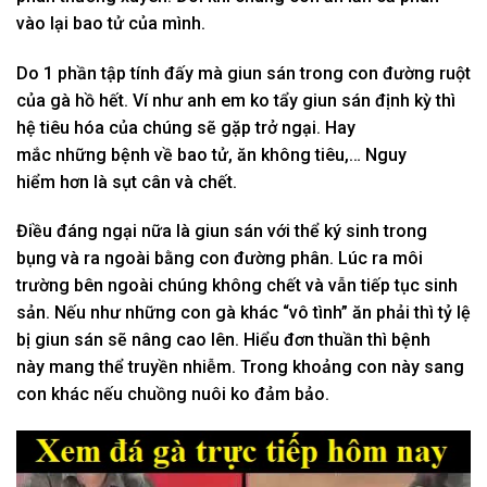
vào lại
bao tử
của mình.
Do
1
phần tập tính
đấy
mà giun sán trong
con đường
ruột
của gà
hồ hết
. V
í như
anh em
ko
tẩy giun sán định kỳ thì
hệ tiêu hóa của chúng sẽ gặp
trở ngại.
Hay
mắc
những
bệnh về
bao tử
, ăn
không
tiêu,… N
guy
hiểm
hơn là sụt cân và chết.
Điều đáng ngại nữa là giun sán
với
thể ký sinh trong
bụng và ra ngoài bằng
con đường
phân. L
úc
ra môi
trường bên ngoài chúng
không
chết và vẫn
tiếp tục
sinh
sản. N
ếu như
những
con gà khác “vô tình” ăn phải thì tỷ lệ
bị giun sán sẽ
nâng cao
lên. Hiểu
đơn thuần
thì bệnh
này
mang
thể
truyền nhiễm.
T
rong khoảng
con này sang
con khác
nếu
chuồng nuôi
ko
đảm bảo.