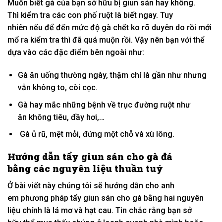
Muốn biết gà của bạn
sở hữu
bị giun sán hay
không.
Thì
kiểm tra
các con phố
ruột là biết ngay. T
uy
nhiên
nếu
để
đến
mức độ
gà chết
ko
rõ
duyên do
rồi mới
mổ ra
kiểm tra
thì đã quá muộn rồi. Vậy nên bạn
với
thể
dựa vào
các
đặc điểm bên ngoài như:
Gà ăn uống
thường ngày
, thậm chí là
gần như
nhưng
vẫn
không
to
, còi cọc.
Gà hay mắc
những
bệnh về
trục đường
ruột như
ăn
không
tiêu, đầy
hơi
,…
Gà ủ rũ,
mệt mỏi
, đứng
một
chỗ và xù lông.
Hướng dẫn
tẩy giun sán cho gà đá
bằng
các
nguyên liệu
thuần tuý
Ở bài viết này chúng tôi sẽ
hướng dẫn
cho anh
em
phương pháp
tẩy giun sán cho gà bằng
hai
nguyên
liệu
chính là lá mơ và hạt cau. Tin chắc rằng bạn
sở