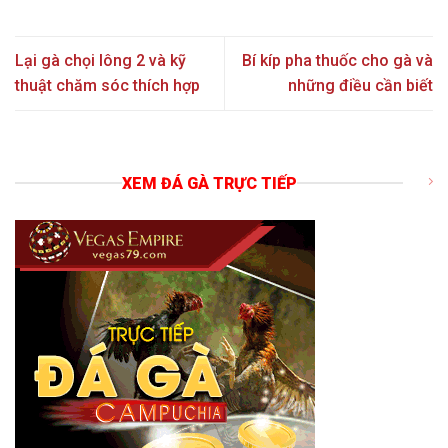
Lại gà chọi lông 2 và kỹ
Bí kíp pha thuốc cho gà và
thuật chăm sóc thích hợp
những điều cần biết
XEM ĐÁ GÀ TRỰC TIẾP