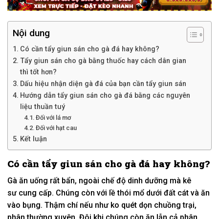
Nội dung
Có cần tẩy giun sán cho gà đá hay không?
Tẩy giun sán cho gà bằng thuốc hay cách dân gian
thì tốt hơn?
Dấu hiệu nhận diện gà đá của bạn cần tẩy giun sán
Hướng dẫn tẩy giun sán cho gà đá bằng các nguyên
liệu thuần tuý
Đối với lá mơ
Đối với hạt cau
Kết luận
Có
cần tẩy giun sán cho gà đá hay không?
Gà ăn uống rất bẩn, ngoài chế độ dinh dưỡng mà kê
sư
cung cấp.
Chúng còn
với
lề thói
mổ dưới đất cát và ăn
vào bụng. Thậm chí
nếu như
ko
quét dọn
chuồng trại,
phân thường xuyên. Đ
ôi khi
chúng còn ăn lẫn cả phân