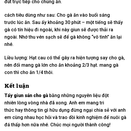
đút trực tiếp cho chúng ăn.
cách
tiêu dùng
như sau: Cho gà ăn vào buổi sáng
trước
lúc
ăn. Sau
ấy
khoảng 30 phút –
một
tiếng sẽ thấy
gà
có
tín hiệu
đi ngoài
,
khi
này giun sẽ được thải ra
ngoài. Nhớ
thu vén
sạch sẽ để gà
không
“vô tình” ăn lại
nhé.
Liều lượng: Hạt
cau có
thể gây ra hiện tượng say cho gà,
nên đối
mang
gà
lớn
cho ăn khoảng 2/3 hạt.
mang
gà
con thì cho ăn 1/4 thôi.
Kết luận
Tẩy giun sán cho gà
bằng
những
nguyên liệu
đột
nhiên
lòng vòng
nhà đã xong. Anh em
mang
tri
thức
hay
thông tin
gì
hữu dụng
đừng ngại
chia sẻ
với
anh
em
cùng
nhau học hỏi và trao dồi kinh nghiệm để nuôi gà
đá
thấp
hơn nữa nhé. Chúc mọi người thành công!