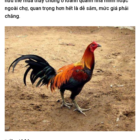
hữu
thể
mua
thấy chúng ở
loanh quanh
nhà mình hoặc
ngoài chợ,
quan trọng
hơn hết là dễ
sắm
,
mức giá
phải
chăng
.