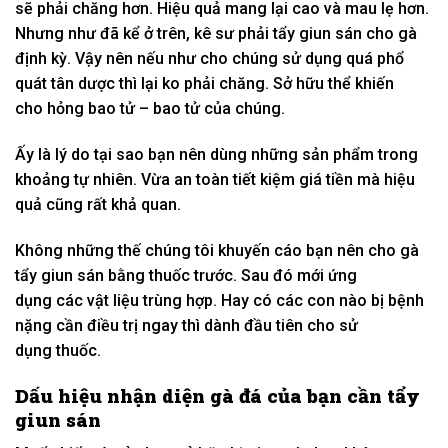
sẽ
phải chăng
hơn. Hiệu quả
mang lại
cao và
mau lẹ hơn
.
Nhưng như đã
kể
ở trên, kê sư phải tẩy giun sán cho gà
định kỳ. Vậy nên
nếu như
cho chúng
sử dụng
quá
phổ
quát
tân dược
thì lại
ko
phải chăng.
S
ở hữu
thể
khiến
cho
hỏng
bao tử
–
bao tử
của chúng.
Ấy
là lý do
tại sao
bạn nên
dùng
những
sản phẩm
trong
khoảng
tự nhiên.
Vừa an toàn tiết kiệm
giá tiền
mà hiệu
quả cũng
rất khả quan
.
Không những thế
chúng tôi khuyến cáo bạn nên cho gà
tẩy giun sán bằng thuốc trước. Sau
đó
mới
ứng
dụng
các
vật liệu
trùng hợp.
Hay
có
các
con nào bị bệnh
nặng cần điều trị ngay thì
dành đầu tiên
cho
sử
dụng
thuốc.
Dấu hiệu
nhận diện
gà đá của bạn cần tẩy
giun sán