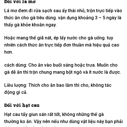
Đối
với
lá mơ
Lá mơ đem đi rửa sạch sau
ấy
thái nhỏ, trộn trực tiếp vào
thức ăn cho gà
tiêu dùng
.
vận dụng
khoảng 3 – 5 ngày là
thấy gà khỏe khoắn ngay.
Hoặc
mang
thể giã nát, ép lấy nước cho gà uống.
tuy
nhiên
cách thức
ăn trực tiếp
đơn thuần
mà hiệu quả cao
hơn.
cách
dùng: Cho ăn vào buổi sáng hoặc trưa. Muốn cho
gà dễ ăn thì trộn chung
mang
bột ngô và ít nước là được.
Liều lượng: Thích cho ăn
bao lăm
thì cho,
không
tác
động
gì cả.
Đối với hạt cau
Hạt cau tẩy giun sán
rất tốt
,
không những thế
gà
thường
ko
ăn. Vậy nên
nếu như
dùng
vật liệu
này bạn phải