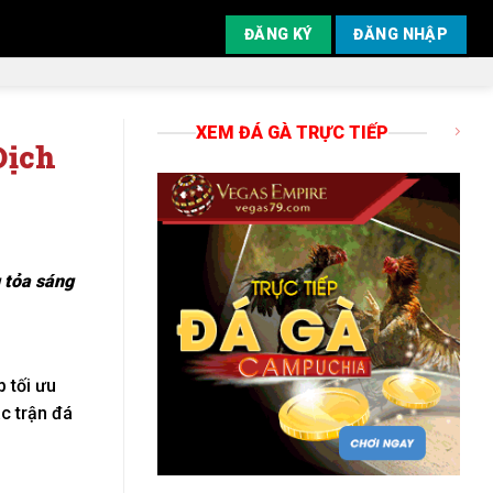
ĐĂNG KÝ
ĐĂNG NHẬP
XEM ĐÁ GÀ TRỰC TIẾP
Địch
 tỏa sáng
 tối ưu
c trận đá