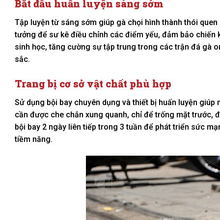
Bắt đầu huấn luyện sáng sớm
Tập luyện từ sáng sớm giúp gà chọi hình thành thói quen h
tưởng để sư kê điều chỉnh các điểm yếu, đảm bảo chiến kê
sinh học, tăng cường sự tập trung trong các trận đá gà on
sắc.
Trang bị cơ sở vật chất phù hợp
Sử dụng bội bay chuyên dụng và thiết bị huấn luyện giúp 
cần được che chắn xung quanh, chỉ để trống mặt trước, đ
bội bay 2 ngày liên tiếp trong 3 tuần để phát triển sức mạ
tiềm năng.