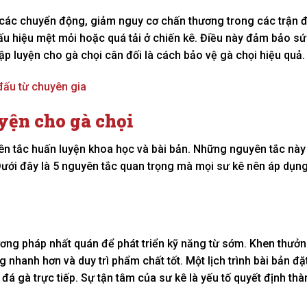
ới các chuyển động, giảm nguy cơ chấn thương trong các trận 
dấu hiệu mệt mỏi hoặc quá tải ở chiến kê. Điều này đảm bảo sứ
 tập luyện cho gà chọi cân đối là cách bảo vệ gà chọi hiệu quả.
đấu từ chuyên gia
yện cho gà chọi
yên tắc huấn luyện khoa học và bài bản. Những nguyên tắc nà
. Dưới đây là 5 nguyên tắc quan trọng mà mọi sư kê nên áp dụng
ương pháp nhất quán để phát triển kỹ năng từ sớm. Khen thưở
g nhanh hơn và duy trì phẩm chất tốt. Một lịch trình bài bản đặ
á gà trực tiếp. Sự tận tâm của sư kê là yếu tố quyết định th