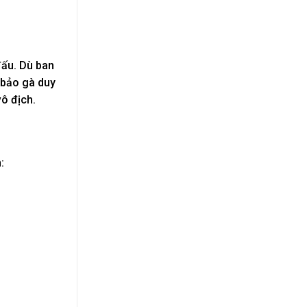
đấu. Dù ban
 bảo gà duy
vô địch.
: