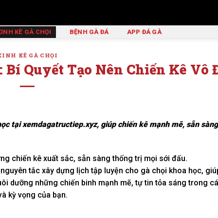
KINH KÊ GÀ CHỌI
BỆNH GÀ ĐÁ
APP ĐÁ GÀ
KINH KÊ GÀ CHỌI
: Bí Quyết Tạo Nên Chiến Kê Vô 
học tại xemdagatructiep.xyz, giúp chiến kê mạnh mẽ, sẵn sàng
ững chiến kê xuất sắc, sẵn sàng thống trị mọi sới đấu.
 nguyên tắc xây dựng lịch tập luyện cho gà chọi khoa học, giúp
uôi dưỡng những chiến binh mạnh mẽ, tự tin tỏa sáng trong cá
à kỳ vọng của bạn.