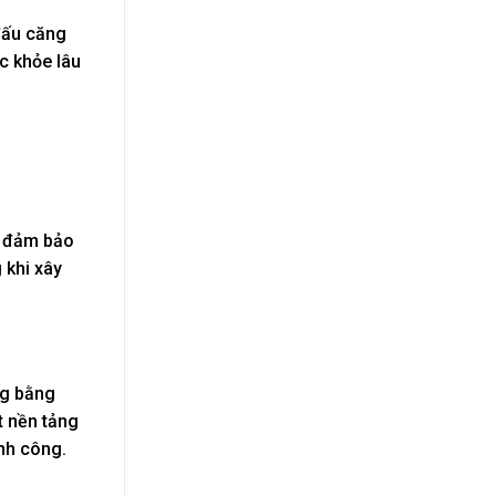
đấu căng
c khỏe lâu
y đảm bảo
 khi xây
ng bằng
t nền tảng
ành công.