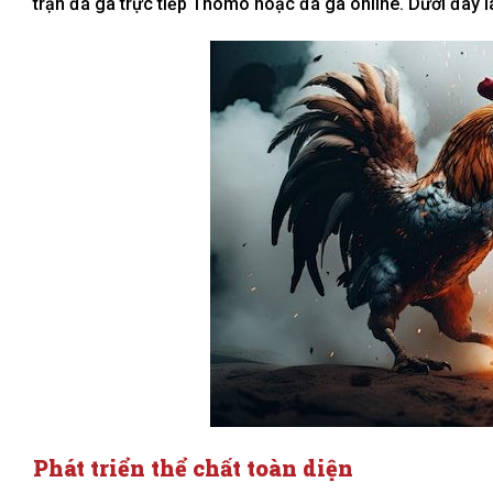
trận đá gà trực tiếp Thomo hoặc đá gà online. Dưới đây là
Phát triển thể chất toàn diện