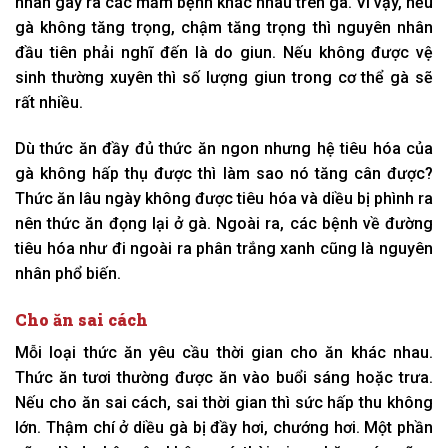
nhân gây ra các mầm bệnh khác nhau trên gà. Vì vậy, nếu
gà không tăng trọng, chậm tăng trọng thì nguyên nhân
đầu tiên phải nghĩ đến là do giun. Nếu không được vệ
sinh thường xuyên thì số lượng giun trong cơ thể gà sẽ
rất nhiều.
Dù thức ăn đầy đủ thức ăn ngon nhưng hệ tiêu hóa của
gà không hấp thụ được thì làm sao nó tăng cân được?
Thức ăn lâu ngày không được tiêu hóa và diều bị phình ra
nên thức ăn đọng lại ở gà. Ngoài ra, các bệnh về đường
tiêu hóa như đi ngoài ra phân trắng xanh cũng là nguyên
nhân phổ biến.
Cho ăn sai cách
Mỗi loại thức ăn yêu cầu thời gian cho ăn khác nhau.
Thức ăn tươi thường được ăn vào buổi sáng hoặc trưa.
Nếu cho ăn sai cách, sai thời gian thì sức hấp thu không
lớn. Thậm chí ở diều gà bị đầy hơi, chướng hơi. Một phần