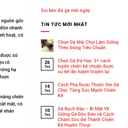
Soi kèo đá gà mỗi ngày
ó nguồn gốc
TIN TỨC MỚI NHẤT
 đòn nhanh.
nh hoạt, có
Chọn Gà Mái Chọi Làm Giống
Theo Đúng Tiêu Chuẩn
g được sử
Chọn Gà Đá Hay: 3+ cách
ện rõ
26
tuyển chiến kê chuẩn được
Th6
chóng hạ
sư kê lão luyện truyền lại
 được
Cách Pha Rượu Thuốc Om Gà
14
Chọi: Tăng Sức Mạnh Chiến
Th6
Kê
 năng chiến
bắt mắt, có
Gà Bạch Đầu – Bí Mật Về
10
để nhân
Giống Gà Độc Đáo và Cách
Th6
Chăm Sóc Để Thành Chiến
Kê Huyền Thoại