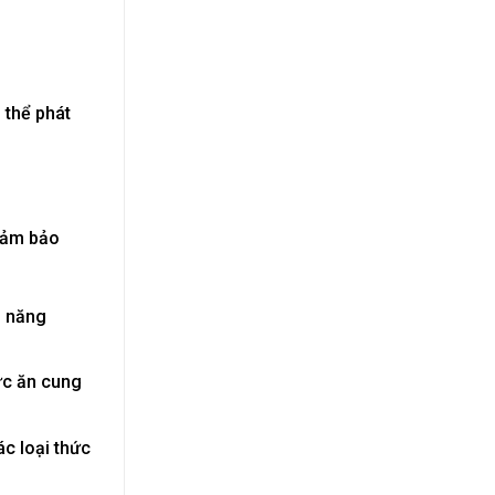
 thể phát
đảm bảo
p năng
ức ăn cung
c loại thức