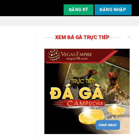
ĐĂNG KÝ
ĐĂNG NHẬP
XEM ĐÁ GÀ TRỰC TIẾP