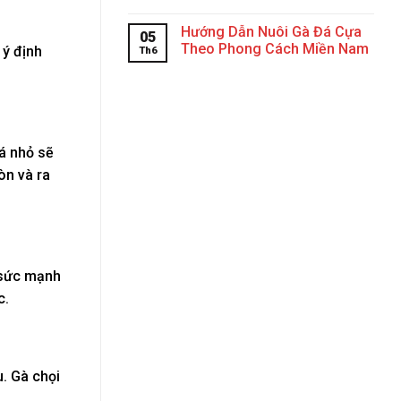
Hướng Dẫn Nuôi Gà Đá Cựa
05
Theo Phong Cách Miền Nam
 ý định
Th6
uá nhỏ sẽ
òn và ra
 sức mạnh
c.
u. Gà chọi