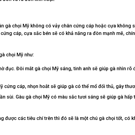
ân gà chọi Mỹ không có vảy chân cứng cáp hoặc cựa không 
cứng cáp, cựa sắc bén sẽ có khả năng ra đòn mạnh mẽ, chín
gà chọi Mỹ như:
ờ đục. Đôi mắt gà chọi Mỹ sáng, tinh anh sẽ giúp gà nhìn rõ đ
 cứng cáp, nhọn hoắt sẽ giúp gà có thể mổ đối thủ, gây thươ
ần sùi. Gàu gà chọi Mỹ có màu sắc tươi sáng sẽ giúp gà hấp 
được các tiêu chí trên thì đó sẽ là một chú gà chọi tốt, có 