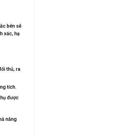
sắc bén sẽ
h xác, hạ
ối thủ, ra
ng tích.
thụ được
khả năng