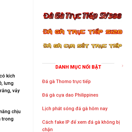
DANH MỤC NỔI BẬT
có kích
Đá gà Thomo trực tiếp
ở, lưng
rắng, vảy
Đá gà cựa dao Philippines
Lịch phát sóng đá gà hôm nay
 năng chịu
n trong
Cách fake IP để xem đá gà không bị
chặn