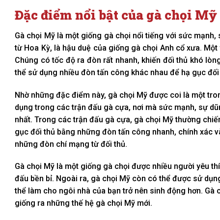
Đặc điểm nổi bật của gà chọi Mỹ
Gà chọi Mỹ là một giống gà chọi nổi tiếng với sức mạnh
từ Hoa Kỳ, là hậu duệ của giống gà chọi Anh cổ xưa. Một
Chúng có tốc độ ra đòn rất nhanh, khiến đối thủ khó lòn
thể sử dụng nhiều đòn tấn công khác nhau để hạ gục đối 
Nhờ những đặc điểm này, gà chọi Mỹ được coi là một tro
dụng trong các trận đấu gà cựa, nơi mà sức mạnh, sự dũ
nhất. Trong các trận đấu gà cựa, gà chọi Mỹ thường chi
gục đối thủ bằng những đòn tấn công nhanh, chính xác v
những đòn chí mạng từ đối thủ.
Gà chọi Mỹ là một giống gà chọi được nhiều người yêu t
đấu bền bỉ. Ngoài ra, gà chọi Mỹ còn có thể được sử dụn
thể làm cho ngôi nhà của bạn trở nên sinh động hơn. Gà 
giống ra những thế hệ gà chọi Mỹ mới.