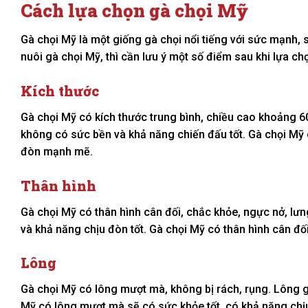
Cách lựa chọn gà chọi Mỹ
Gà chọi Mỹ là một giống gà chọi nổi tiếng với sức mạnh,
nuôi gà chọi Mỹ, thì cần lưu ý một số điểm sau khi lựa ch
Kích thước
Gà chọi Mỹ có kích thước trung bình, chiều cao khoảng 6
không có sức bền và khả năng chiến đấu tốt. Gà chọi Mỹ 
đòn mạnh mẽ.
Thân hình
Gà chọi Mỹ có thân hình cân đối, chắc khỏe, ngực nở, lư
và khả năng chịu đòn tốt. Gà chọi Mỹ có thân hình cân đố
Lông
Gà chọi Mỹ có lông mượt mà, không bị rách, rụng. Lông gà
Mỹ có lông mượt mà sẽ có sức khỏe tốt, có khả năng chịu