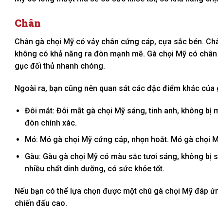
Chân
Chân gà chọi Mỹ có vảy chân cứng cáp, cựa sắc bén. Ch
không có khả năng ra đòn mạnh mẽ. Gà chọi Mỹ có chân 
gục đối thủ nhanh chóng.
Ngoài ra, bạn cũng nên quan sát các đặc điểm khác của 
Đôi mắt: Đôi mắt gà chọi Mỹ sáng, tinh anh, không bị m
đòn chính xác.
Mỏ: Mỏ gà chọi Mỹ cứng cáp, nhọn hoắt. Mỏ gà chọi Mỹ
Gàu: Gàu gà chọi Mỹ có màu sắc tươi sáng, không bị s
nhiều chất dinh dưỡng, có sức khỏe tốt.
Nếu bạn có thể lựa chọn được một chú gà chọi Mỹ đáp ứng 
chiến đấu cao.