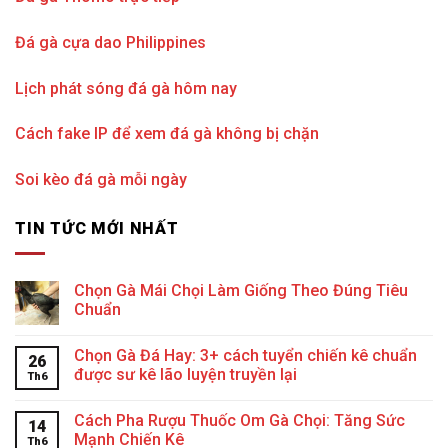
Đá gà cựa dao Philippines
Lịch phát sóng đá gà hôm nay
Cách fake IP để xem đá gà không bị chặn
Soi kèo đá gà mỗi ngày
TIN TỨC MỚI NHẤT
Chọn Gà Mái Chọi Làm Giống Theo Đúng Tiêu
Chuẩn
Chọn Gà Đá Hay: 3+ cách tuyển chiến kê chuẩn
26
được sư kê lão luyện truyền lại
Th6
Cách Pha Rượu Thuốc Om Gà Chọi: Tăng Sức
14
Mạnh Chiến Kê
Th6