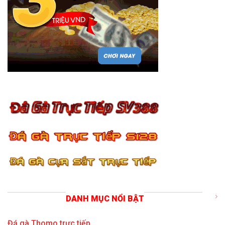
DANH MỤC NỔI BẬT
Đá gà Thomo trực tiếp