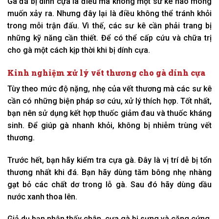
Gà đá bị dính cựa là điều mà không một sư kê nào mong
muốn xảy ra. Nhưng đây lại là điều không thể tránh khỏi
trong mỗi trận đấu. Vì thế, các sư kê cần phải trang bị
những kỹ năng cần thiết. Để có thể cấp cứu và chữa trị
cho gà một cách kịp thời khi bị dính cựa.
Kinh nghiệm xử lý vết thương cho gà dính cựa
Tùy theo mức độ nặng, nhẹ của vết thương mà các sư kê
cần có những biện pháp sơ cứu, xử lý thích hợp. Tốt nhất,
bạn nên sử dụng kết hợp thuốc giảm đau và thuốc kháng
sinh. Để giúp gà nhanh khỏi, không bị nhiễm trùng vết
thương.
Trước hết, bạn hãy kiểm tra cựa gà. Đây là vị trí dễ bị tổn
thương nhất khi đá. Bạn hãy dùng tăm bông nhẹ nhàng
gạt bỏ các chất dơ trong lỗ gà. Sau đó hãy dùng dầu
nước xanh thoa lên.
Giả dụ bạn nhận thấy chân, cựa gà bị sưng và căng cứng