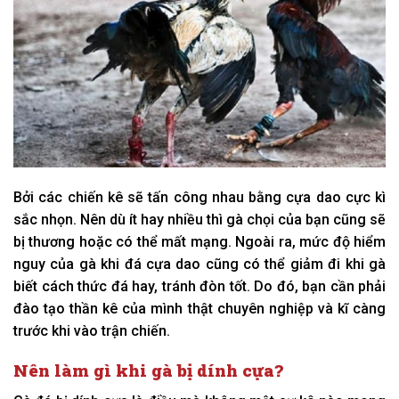
Bởi các chiến kê sẽ tấn công nhau bằng cựa dao cực kì
sắc nhọn. Nên dù ít hay nhiều thì gà chọi của bạn cũng sẽ
bị thương hoặc có thể mất mạng. Ngoài ra, mức độ hiểm
nguy của gà khi đá cựa dao cũng có thể giảm đi khi gà
biết cách thức đá hay, tránh đòn tốt. Do đó, bạn cần phải
đào tạo thần kê của mình thật chuyên nghiệp và kĩ càng
trước khi vào trận chiến.
Nên làm gì khi gà bị dính cựa?