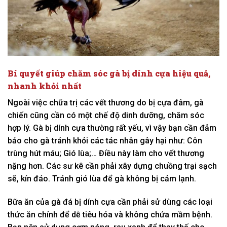
Bí quyết giúp chăm sóc gà bị dính cựa hiệu quả,
nhanh khỏi nhất
Ngoài việc chữa trị các vết thương do bị cựa đâm, gà
chiến cũng cần có một chế độ dinh dưỡng, chăm sóc
hợp lý. Gà bị dính cựa thường rất yếu, vì vậy bạn cần đảm
bảo cho gà tránh khỏi các tác nhân gây hại như: Côn
trùng hút máu; Gió lùa;… Điều này làm cho vết thương
nặng hơn. Các sư kê cần phải xây dựng chuồng trại sạch
sẽ, kín đáo. Tránh gió lùa để gà không bị cảm lạnh.
Bữa ăn của gà đá bị dính cựa cần phải sử dùng các loại
thức ăn chính để dễ tiêu hóa và không chứa mầm bệnh.