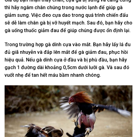
thì hãy ngâm chân chúng trong nước lạnh để giúp gà
giảm sưng. Việc đeo cựa dao trong quá trình chiến đấu
sẽ dễ làm chân gà bị vỡ huyết mạch. Sau đó, bạn hãy cho
gà uống thuốc giảm đau để giúp chúng được ổn định lại.
Trong trường hợp gà dính cựa vào mắt. Bạn hãy lấy lá đu
đủ giã nhuyễn và đắp lên mắt để gà giảm đau, phục hồi
hiệu quả. Nếu gà dính cựa ở đầu và bị phù đầu, bạn hãy
gạch 1 đường dài khoảng 0,5cm dưới lưỡi gà. Và sau đó
vuốt nhẹ để tan hết máu bầm nhanh chóng.