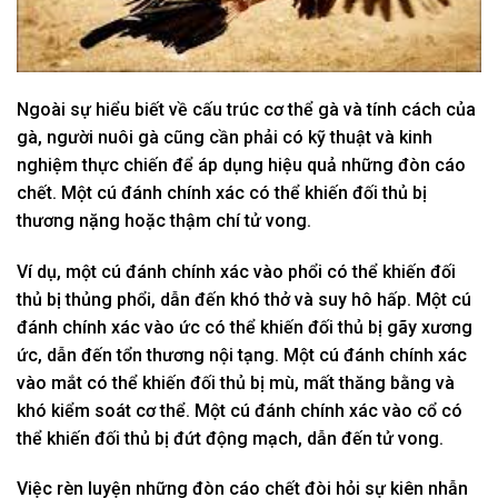
Ngoài sự hiểu biết về cấu trúc cơ thể gà và tính cách của
gà, người nuôi gà cũng cần phải có kỹ thuật và kinh
nghiệm thực chiến để áp dụng hiệu quả những đòn cáo
chết. Một cú đánh chính xác có thể khiến đối thủ bị
thương nặng hoặc thậm chí tử vong.
Ví dụ, một cú đánh chính xác vào phổi có thể khiến đối
thủ bị thủng phổi, dẫn đến khó thở và suy hô hấp. Một cú
đánh chính xác vào ức có thể khiến đối thủ bị gãy xương
ức, dẫn đến tổn thương nội tạng. Một cú đánh chính xác
vào mắt có thể khiến đối thủ bị mù, mất thăng bằng và
khó kiểm soát cơ thể. Một cú đánh chính xác vào cổ có
thể khiến đối thủ bị đứt động mạch, dẫn đến tử vong.
Việc rèn luyện những đòn cáo chết đòi hỏi sự kiên nhẫn