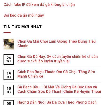
Cách fake IP để xem đá gà không bị chặn
Soi kèo đá gà mỗi ngày
TIN TỨC MỚI NHẤT
Chọn Gà Mái Chọi Làm Giống Theo Đúng Tiêu
Chuẩn
Chọn Gà Đá Hay: 3+ cách tuyển chiến kê chuẩn
26
được sư kê lão luyện truyền lại
Th6
Cách Pha Rượu Thuốc Om Gà Chọi: Tăng Sức
14
Mạnh Chiến Kê
Th6
Gà Bạch Đầu – Bí Mật Về Giống Gà Độc Đáo và
10
Cách Chăm Sóc Để Thành Chiến Kê Huyền Thoại
Th6
Hướng Dẫn Nuôi Gà Đá Cựa Theo Phong Cách
05