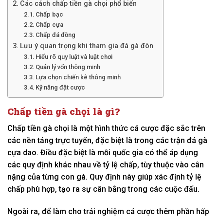
Các cách chấp tiền gà chọi phổ biến
Chấp bạc
Chấp cựa
Chấp đá đồng
Lưu ý quan trọng khi tham gia đá gà đòn
Hiểu rõ quy luật và luật chơi
Quản lý vốn thông minh
Lựa chọn chiến kê thông minh
Kỹ năng đặt cược
Chấp tiền gà chọi là gì?
Chấp tiền gà chọi là một hình thức cá cược đặc sắc trên
các nền tảng trực tuyến, đặc biệt là trong các trận đá gà
cựa dao. Điều đặc biệt là mỗi quốc gia có thể áp dụng
các quy định khác nhau về tỷ lệ chấp, tùy thuộc vào cân
nặng của từng con gà. Quy định này giúp xác định tỷ lệ
chấp phù hợp, tạo ra sự cân bằng trong các cuộc đấu.
Ngoài ra, để làm cho trải nghiệm cá cược thêm phần hấp