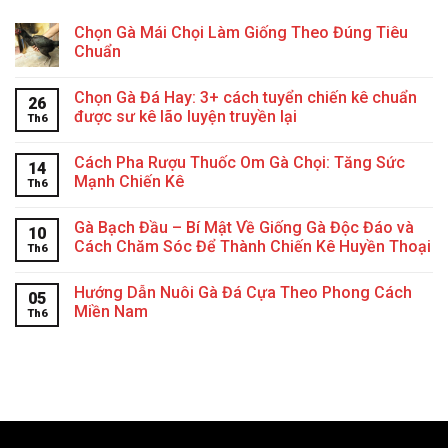
Chọn Gà Mái Chọi Làm Giống Theo Đúng Tiêu
Chuẩn
Chọn Gà Đá Hay: 3+ cách tuyển chiến kê chuẩn
26
được sư kê lão luyện truyền lại
Th6
Cách Pha Rượu Thuốc Om Gà Chọi: Tăng Sức
14
Mạnh Chiến Kê
Th6
Gà Bạch Đầu – Bí Mật Về Giống Gà Độc Đáo và
10
Cách Chăm Sóc Để Thành Chiến Kê Huyền Thoại
Th6
Hướng Dẫn Nuôi Gà Đá Cựa Theo Phong Cách
05
Miền Nam
Th6