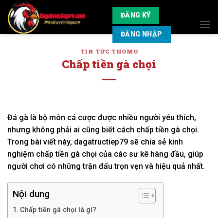
Skip
ĐĂNG KÝ
to
content
ĐĂNG NHẬP
TIN TỨC THOMO
Chấp tiền gà chọi
Đá gà là bộ môn cá cược được nhiều người yêu thích,
nhưng không phải ai cũng biết cách chấp tiền gà chọi.
Trong bài viết này, dagatructiep79 sẽ chia sẻ kinh
nghiệm chấp tiền gà chọi của các sư kê hàng đầu, giúp
người chơi có những trận đấu trọn vẹn và hiệu quả nhất.
Nội dung
Chấp tiền gà chọi là gì?