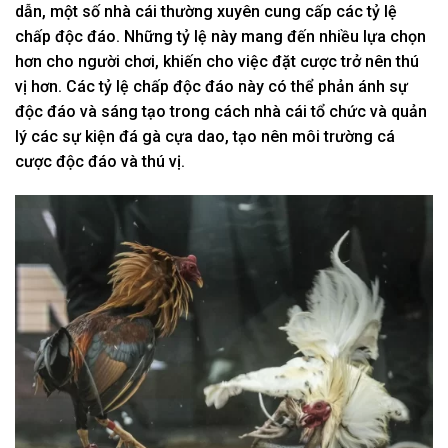
dẫn, một số nhà cái thường xuyên cung cấp các tỷ lệ
chấp độc đáo. Những tỷ lệ này mang đến nhiều lựa chọn
hơn cho người chơi, khiến cho việc đặt cược trở nên thú
vị hơn. Các tỷ lệ chấp độc đáo này có thể phản ánh sự
độc đáo và sáng tạo trong cách nhà cái tổ chức và quản
lý các sự kiện đá gà cựa dao, tạo nên môi trường cá
cược độc đáo và thú vị.