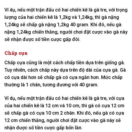
Ví dụ, nếu một trận đấu có hai chiến kê là gà tre, với trọng
lượng của hai chiến kê là 1,2kg và 1,24kg, thì gà nặng
1,24kg sẽ chấp gà nặng 1,2kg 40 gram. Khi đó, nếu gà
nặng 1,24kg chiến thắng, người chơi đặt cược vào gà này
sẽ nhận được số tiền cược gấp đôi.
Chấp cựa
Chấp cựa cũng là một cách chấp tiền dựa trên giống gà.
Tuy nhiên, cách chấp này dựa trên độ dài của cựa gà. Gà
có cựa dài hơn sẽ chấp gà có cựa ngắn hơn. Mức chấp
thường là 1 chân, tương đương với 40 gram.
Ví dụ, nếu một trận đấu có hai chiến kê là gà tre, với cựa
của hai chiến kê là 12 cm và 10 cm, thì gà có cựa 12 cm
sẽ chấp gà có cựa 10 cm 2 chân. Khi đó, nếu gà có cựa
12 cm chiến thắng, người chơi đặt cược vào gà này sẽ
nhận được số tiền cược gấp bốn lần.