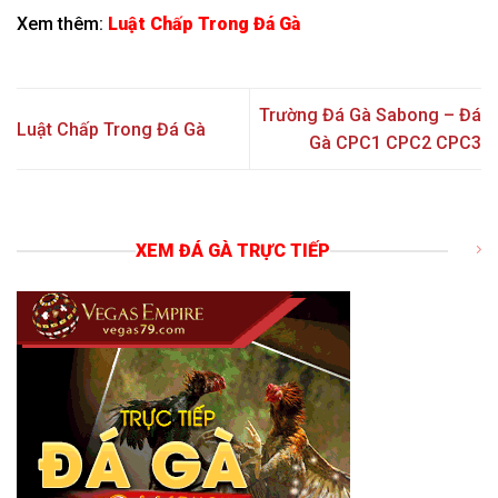
Xem thêm:
Luật Chấp Trong Đá Gà
Trường Đá Gà Sabong – Đá
Luật Chấp Trong Đá Gà
Gà CPC1 CPC2 CPC3
XEM ĐÁ GÀ TRỰC TIẾP