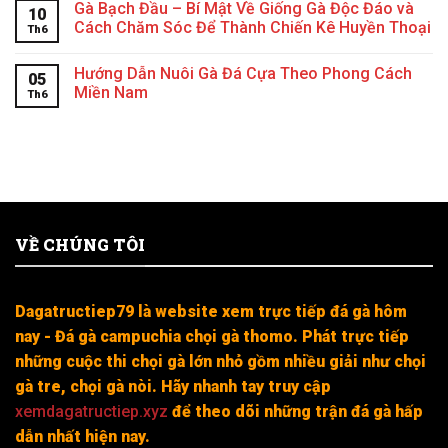
Gà Bạch Đầu – Bí Mật Về Giống Gà Độc Đáo và
10
Cách Chăm Sóc Để Thành Chiến Kê Huyền Thoại
Th6
Hướng Dẫn Nuôi Gà Đá Cựa Theo Phong Cách
05
Miền Nam
Th6
VỀ CHÚNG TÔI
Dagatructiep79 là website xem trực tiếp đá gà hôm
nay - Đá gà campuchia chọi gà thomo. Phát trực tiếp
những cuộc thi chọi gà lớn nhỏ gồm nhiều giải như chọi
gà tre, chọi gà nòi. Hãy nhanh tay truy cập
xemdagatructiep.xyz
để theo dõi những trận đá gà hấp
dẫn nhất hiện nay.