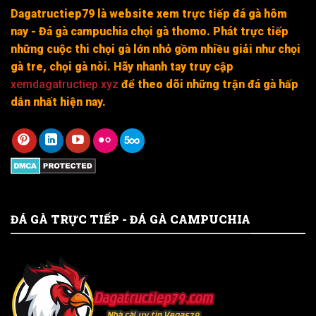
Dagatructiep79 là website xem trực tiếp đá gà hôm
nay - Đá gà campuchia chọi gà thomo. Phát trực tiếp
những cuộc thi chọi gà lớn nhỏ gồm nhiều giải như chọi
gà tre, chọi gà nòi. Hãy nhanh tay truy cập
xemdagatructiep.xyz
để theo dõi những trận đá gà hấp
dẫn nhất hiện nay.
ĐÁ GÀ TRỰC TIẾP - ĐÁ GÀ CAMPUCHIA