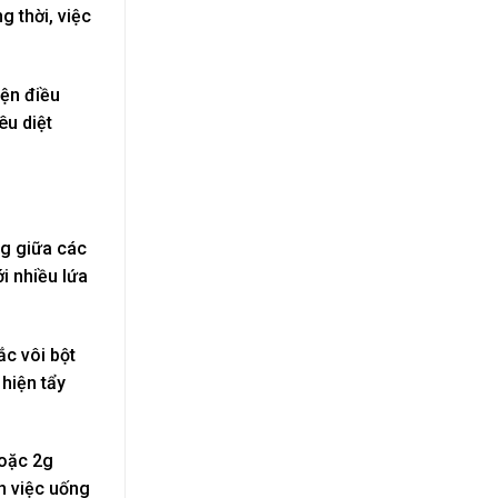
 thời, việc
iện điều
êu diệt
ng giữa các
i nhiều lứa
ắc vôi bột
 hiện tẩy
hoặc 2g
ện việc uống