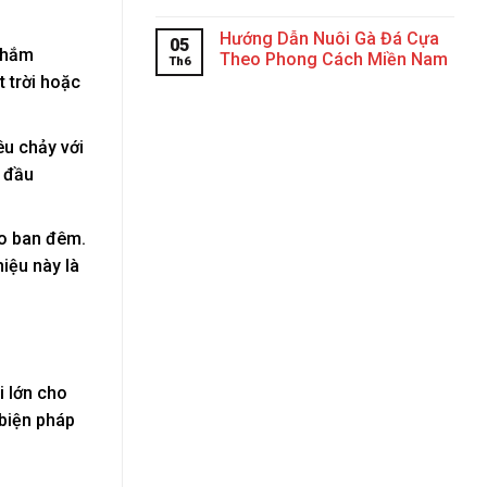
Hướng Dẫn Nuôi Gà Đá Cựa
05
 nhắm
Theo Phong Cách Miền Nam
Th6
 trời hoặc
êu chảy với
g đầu
ào ban đêm.
iệu này là
i lớn cho
 biện pháp