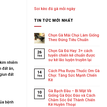
Soi kèo đá gà mỗi ngày
TIN TỨC MỚI NHẤT
Chọn Gà Mái Chọi Làm Giống
Theo Đúng Tiêu Chuẩn
Chọn Gà Đá Hay: 3+ cách
26
tuyển chiến kê chuẩn được
Th6
sư kê lão luyện truyền lại
n kim nhiễm
n đất ăn,
Cách Pha Rượu Thuốc Om Gà
14
giun đất
Chọi: Tăng Sức Mạnh Chiến
Th6
Kê
Gà Bạch Đầu – Bí Mật Về
10
Giống Gà Độc Đáo và Cách
Th6
Chăm Sóc Để Thành Chiến
của bệnh
Kê Huyền Thoại