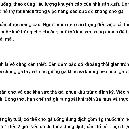
ống, theo đúng liều lượng khuyến cáo của nhà sản xuất. Đồng
ẽ hỗ trợ rất nhiều trong việc nâng cao sức đề kháng cho gà.
 cần được nâng cao. Người nuôi nên chú trọng đến việc cải th
 thuốc khử trùng cho chuồng nuôi và khu vực xung quanh để ti
ải mái.
nh là vô cùng cần thiết. Cần đảm bảo có khoảng thời gian trố
ôi chung gà tây với các giống gà khác và không nên nuôi gà vớ
n chơi và các khu vực thả gà, phun khử trùng định kỳ. Việc r
h. Đồng thời, hạn chế thả gà ra ngoài khi trời vừa mưa và thực
20 ngày tuổi, có thể cho gà uống dung dịch gồm 1g thuốc tím 
 từ 1 đến 2 giờ. Nếu có dư thừa dung dịch, cần đổ bỏ. Thực hi