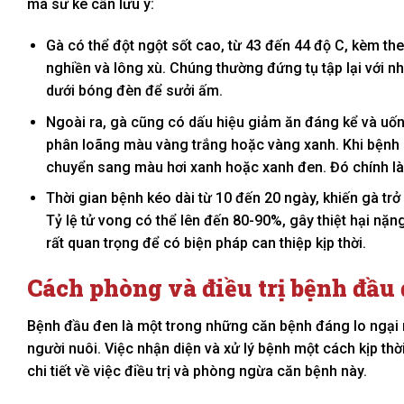
mà sư kê cần lưu ý:
Gà có thể đột ngột sốt cao, từ 43 đến 44 độ C, kèm the
nghiền và lông xù. Chúng thường đứng tụ tập lại với n
dưới bóng đèn để sưởi ấm.
Ngoài ra, gà cũng có dấu hiệu giảm ăn đáng kể và uốn
phân loãng màu vàng trắng hoặc vàng xanh. Khi bệnh 
chuyển sang màu hơi xanh hoặc xanh đen. Đó chính là 
Thời gian bệnh kéo dài từ 10 đến 20 ngày, khiến gà tr
Tỷ lệ tử vong có thể lên đến 80-90%, gây thiệt hại nặn
rất quan trọng để có biện pháp can thiệp kịp thời.
Cách phòng và điều trị bệnh đầu 
Bệnh đầu đen là một trong những căn bệnh đáng lo ngại nh
người nuôi. Việc nhận diện và xử lý bệnh một cách kịp thờ
chi tiết về việc điều trị và phòng ngừa căn bệnh này.