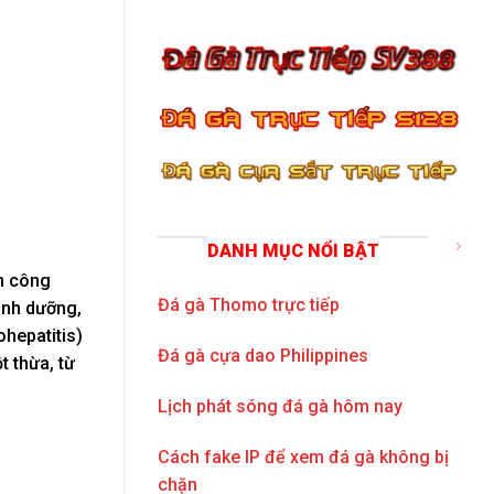
DANH MỤC NỔI BẬT
ấn công
Đá gà Thomo trực tiếp
inh dưỡng,
ohepatitis)
Đá gà cựa dao Philippines
t thừa, từ
Lịch phát sóng đá gà hôm nay
Cách fake IP để xem đá gà không bị
chặn