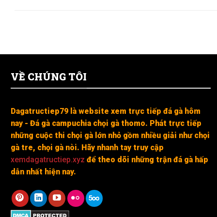
VỀ CHÚNG TÔI
Dagatructiep79 là website xem trực tiếp đá gà hôm
nay - Đá gà campuchia chọi gà thomo. Phát trực tiếp
những cuộc thi chọi gà lớn nhỏ gồm nhiều giải như chọi
gà tre, chọi gà nòi. Hãy nhanh tay truy cập
xemdagatructiep.xyz
để theo dõi những trận đá gà hấp
dẫn nhất hiện nay.