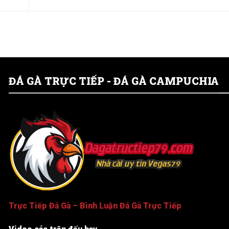
ĐÁ GÀ TRỰC TIẾP - ĐÁ GÀ CAMPUCHIA
Trực Tiếp Đá Gà – Bình Luận Đá Gà Trực Tiếp