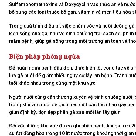
Sulfamonomethoxine và Doxycyclin vào thức ăn và nước u
bổ sung các loại thuốc bổ gan, vitamin và men tiêu hóa s
Trong quá trình điều trị, việc chăm sóc và nuôi dưỡng gà
kiện sống cho gà, như vệ sinh chuồng trại sạch sẽ, phun
mầm bệnh, giúp gà sống trong môi trường an toàn và tho
Biện pháp phòng ngừa
Để ngăn ngừa bệnh đầu đen, thực hiện tốt công tác vệ si
lứa gà nuôi để giảm thiểu nguy cơ lây lan bệnh. Tránh nu
tuổi khác nhau trong cùng một khu vực.
Người nuôi cũng cần thường xuyên vệ sinh chuồng nuôi, sâ
trong khu vực nuôi sẽ giúp tiêu diệt các tác nhân gây bện
giun định kỳ, dọn dẹp phân gà sau mỗi lần tẩy giun.
Đối với những khu vực đã có ghi nhận bệnh, khi gà trên 
sulfat đồng hòa trong 10 lít nước trong khoảng thời gian