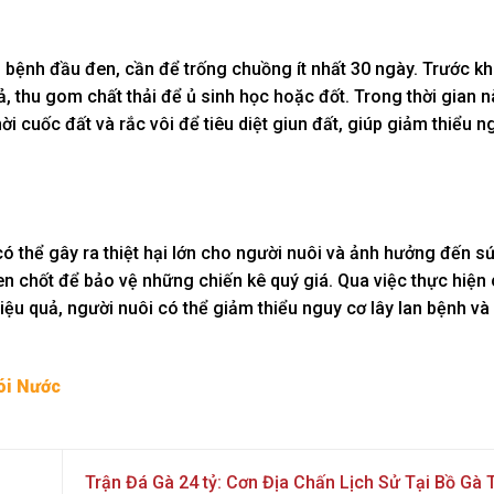
bệnh đầu đen, cần để trống chuồng ít nhất 30 ngày. Trước khi
, thu gom chất thải để ủ sinh học hoặc đốt. Trong thời gian n
i cuốc đất và rắc vôi để tiêu diệt giun đất, giúp giảm thiểu n
ó thể gây ra thiệt hại lớn cho người nuôi và ảnh hưởng đến s
then chốt để bảo vệ những chiến kê quý giá. Qua việc thực hiện
iệu quả, người nuôi có thể giảm thiểu nguy cơ lây lan bệnh v
ói Nước
Trận Đá Gà 24 tỷ: Cơn Địa Chấn Lịch Sử Tại Bồ G