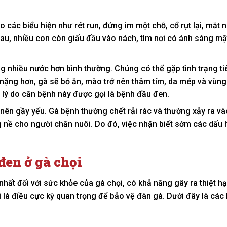
o các biểu hiện như rét run, đứng im một chỗ, cổ rụt lại, mắt
hau, nhiều con còn giấu đầu vào nách, tìm nơi có ánh sáng mặt
g nhiều nước hơn bình thường. Chúng có thể gặp tình trạng ti
nặng hơn, gà sẽ bỏ ăn, mào trở nên thâm tím, da mép và vùn
lý do căn bệnh này được gọi là bệnh đầu đen.
ở nên gầy yếu. Gà bệnh thường chết rải rác và thường xảy ra v
g nề cho người chăn nuôi. Do đó, việc nhận biết sớm các dấu h
đen ở gà chọi
ất đối với sức khỏe của gà chọi, có khả năng gây ra thiệt hạ
i là điều cực kỳ quan trọng để bảo vệ đàn gà. Dưới đây là các