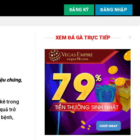
ĐĂNG KÝ
ĐĂNG NHẬP
XEM ĐÁ GÀ TRỰC TIẾP
iệu chứng,
 kê trong
quả trở
 bệnh,