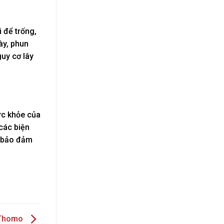
 để trống,
ày, phun
guy cơ lây
ức khỏe của
 các biện
à bảo đảm
à Thomo