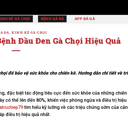
KINH KÊ GÀ CHỌI
BỆNH GÀ ĐÁ
APP ĐÁ GÀ
À ĐÁ
,
KINH KÊ GÀ CHỌI
Bệnh Đầu Đen Gà Chọi Hiệu Quả
họi để bảo vệ sức khỏe cho chiến kê. Hướng dẫn chi tiết về tr
g, đặc biệt tác động tiêu cực đến sức khỏe của những chiến
ày có thể lên đến 80%, khiến việc phòng ngừa và điều trị hiệu 
atructiep79
tìm hiểu kỹ lưỡng về các triệu chứng sớm của căn
 điều trị hiệu quả nhất.